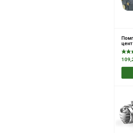
Помп
цен
мног
3180 
109,