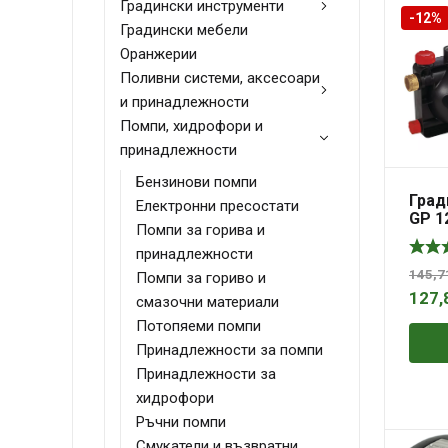
Градински инструменти
-12%
Градински мебели
Оранжерии
Поливни системи, аксесоари
и принадлежности
Помпи, хидрофори и
принадлежности
Бензинови помпи
Град
Електронни пресостати
GP 1
Помпи за горива и
принадлежности
145,
Помпи за гориво и
127,
смазочни материали
Потопяеми помпи
Принадлежности за помпи
Принадлежности за
хидрофори
Ръчни помпи
Смукатели и възвратни