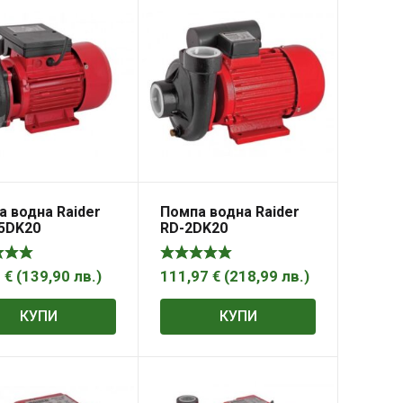
 водна Raider
Помпа водна Raider
.5DK20
RD-2DK20
3
€
(
139,90
лв.
)
111,97
€
(
218,99
лв.
)
КУПИ
КУПИ