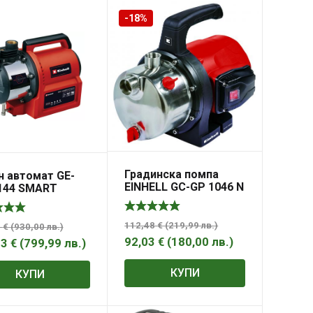
-18%
Градинска помпа
н автомат GE-
EINHELL GC-GP 1046 N
144 SMART
112,48
€
(
219,99
лв.
)
0
€
(
930,00
лв.
)
92,03
€
(
180,00
лв.
)
03
€
(
799,99
лв.
)
КУПИ
КУПИ