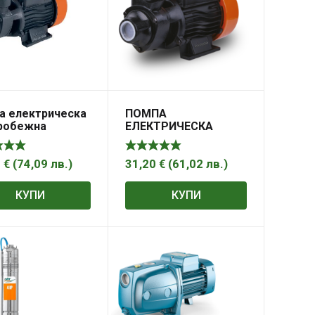
а електрическа
ПОМПА
робежна
ЕЛЕКТРИЧЕСКА
стъпална 370W,
ЦЕНТРОБЕЖНА
l/h, 8m
ЕДНОСТЪПАЛНА
DAEWOO DAEQB60
8
€
(
74,09
лв.
)
31,20
€
(
61,02
лв.
)
370W 1680I/H
КУПИ
КУПИ