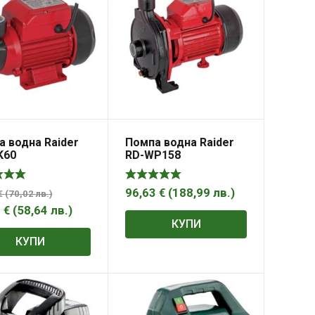
 водна Raider
Помпа водна Raider
K60
RD-WP158
96,63
€
(
188,99
лв.
)
€
(
70,02
лв.
)
8
€
(
58,64
лв.
)
КУПИ
КУПИ