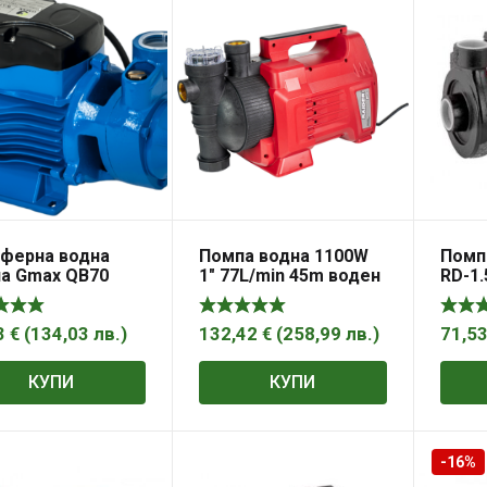
ферна водна
Помпа водна 1100W
Помпа
а Gmax QB70
1″ 77L/min 45m воден
RD-1
филтър LCD
3
€
(
134,03
лв.
)
132,42
€
(
258,99
лв.
)
71,5
КУПИ
КУПИ
-16%