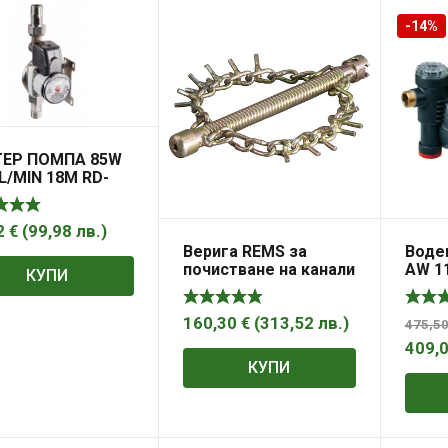
-14%
ТЕР ПОМПА 85W
2L/MIN 18M RD-
2
€
(
99,98
лв.
)
Верига REMS за
Воде
почистване на канали
AW 1
КУПИ
с накрайник ф 16 мм
160,30
€
(
313,52
лв.
)
475,5
409,
КУПИ