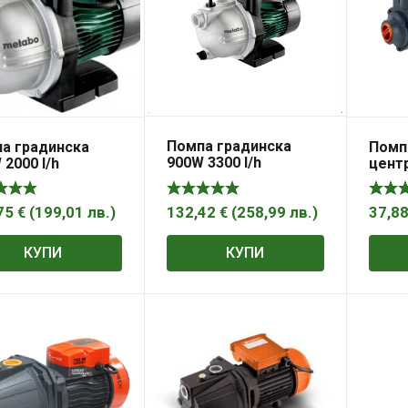
Помпа градинска
а градинска
Помп
900W 3300 l/h
 2000 l/h
цент
METABO P 3300 G
BO P 2000 G
едно
1800 
132,42
€
(
258,99
лв.
)
75
€
(
199,01
лв.
)
37,8
КУПИ
КУПИ