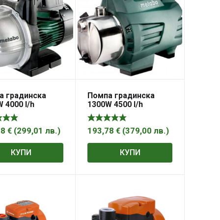
а градинска
Помпа градинска
 4000 l/h
1300W 4500 l/h
BO P 4000 G
METABO P 4500 INOX
88
€
(
299,01
лв.
)
193,78
€
(
379,00
лв.
)
КУПИ
КУПИ