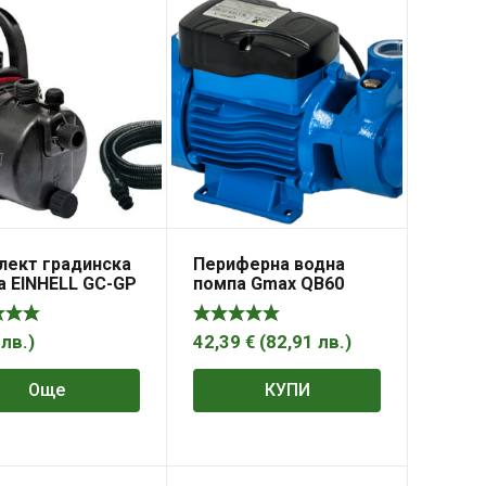
лект градинска
Периферна водна
а EINHELL GC-GP
помпа Gmax QB60
+ смукателен
ч с клапан 7m
0
лв.
)
42,39
€
(
82,91
лв.
)
Още
КУПИ