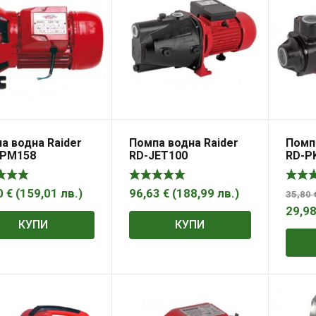
а водна Raider
Помпа водна Raider
Помпа
CPM158
RD-JET100
RD-P
0
€
(
159,01
лв.
)
96,63
€
(
188,99
лв.
)
35,80
29,9
КУПИ
КУПИ