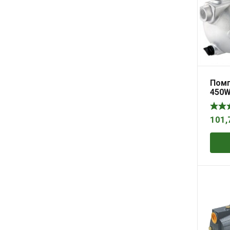
Помп
450W
META
101,