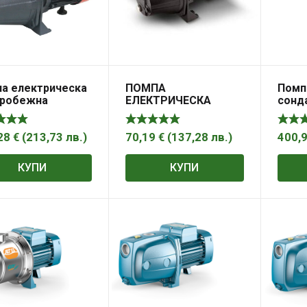
а електрическа
ПОМПА
Помп
тробежна
ЕЛЕКТРИЧЕСКА
сонд
остъпална 750W,
ЦЕНТРОБЕЖНА
за чи
l/h, 8 m
МНОГОСТЪПАЛНА
Pumps
DAEWOO DAEJET100S
5м 4I
28
€
(
213,73
лв.
)
70,19
€
(
137,28
лв.
)
400,
750W 3600I/H
КУПИ
КУПИ