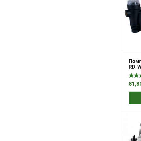
Помп
RD-
81,8