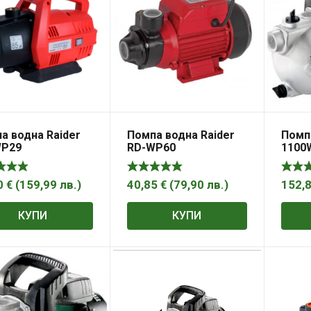
а водна Raider
Помпа водна Raider
Помп
WP29
RD-WP60
1100W
META
0
€
(
159,99
лв.
)
40,85
€
(
79,90
лв.
)
152,
КУПИ
КУПИ