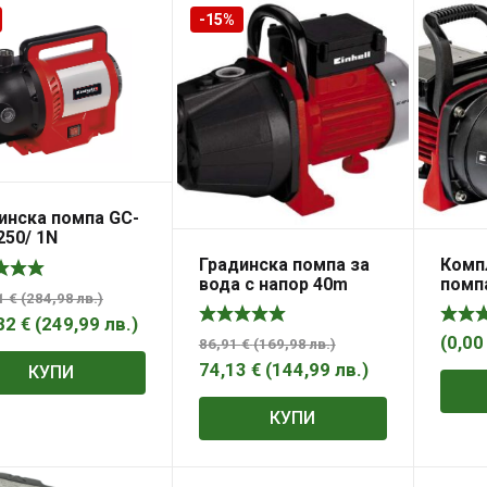
-15%
инска помпа GC-
250/ 1N
Градинска помпа за
Комп
вода с напор 40m
помп
71
€
(
284,98
лв.
)
EINHELL GC-GP 6036
6538 
марку
82
€
(
249,99
лв.
)
(
0,0
86,91
€
(
169,98
лв.
)
74,13
€
(
144,99
лв.
)
КУПИ
КУПИ