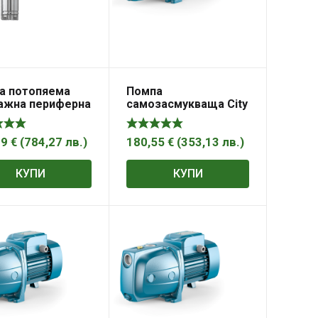
а потопяема
Помпа
ажна периферна
самозасмукваща City
ста вода City
Pumps за чиста вода
 0.3- 3м3/ ч, 68-
0.3- 3.6м3/ ч, 32- 10м,
P- DAVIS
1″, 9 м, JS 05MX
99
€
(
784,27
лв.
)
180,55
€
(
353,13
лв.
)
КУПИ
КУПИ