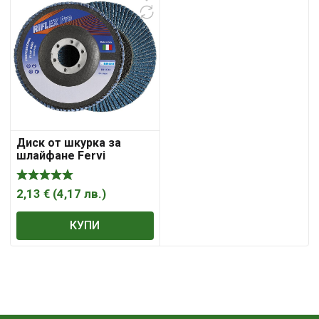
Диск от шкурка за
шлайфане Fervi
ламелен за метал и
неръждаема стомана
125 мм, 22.23 мм, P80,
2,13
€
(
4,17
лв.
)
Riflex Classic
КУПИ