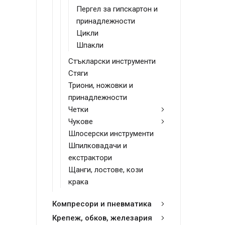
Пергел за гипскартон и
принадлежности
Цикли
Шпакли
Стъкларски инструменти
Стяги
Триони, ножовки и
принадлежности
Четки
Чукове
Шлосерски инструменти
Шпилковадачи и
екстрактори
Щанги, лостове, кози
крака
Компресори и пневматика
Крепеж, обков, железария