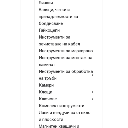
Бичкии
Валяци, четки и
принадлежности за
боядисване
Гайкоцепи
Инструменти за
зачистване на кабел
Инструменти за маркиране
Инструменти за монтаж на
ламинат
Инструменти за обработка
на тръби
Камери
Клещи
Ключове
Комплект инструменти
Лапи и вендузи за стъкло
и плоскости
Магнитни хващачи и