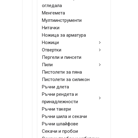
огледала
Менгемета
Мултиинструменти
Нитачки
Ножица за арматура
Ножици
Отвертки
Пергели и пинсети
Пили
Пистолети за пяна
Пистолети за силикон
Ръчни длета
Ръчни рендета и
принадлежности
Ръчни такери
Ръчни шила и секачи
Ръчни шлайфове
Секачи и пробои