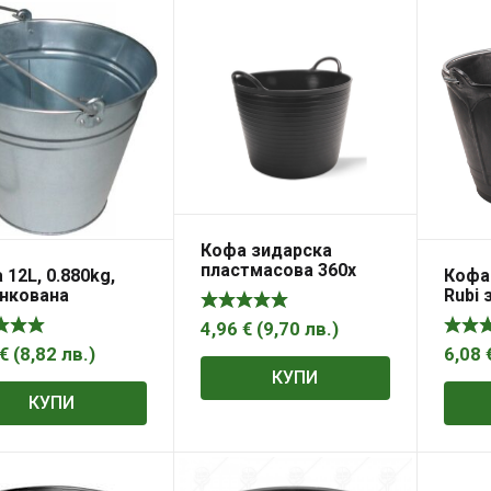
Кофа зидарска
пластмасова 360х
 12L, 0.880kg,
Кофа
300mm 25L черна Rubi
нкована
Rubi 
пласт
4,96
€
(
9,70
лв.
)
черн
€
(
8,82
лв.
)
6,08
КУПИ
КУПИ