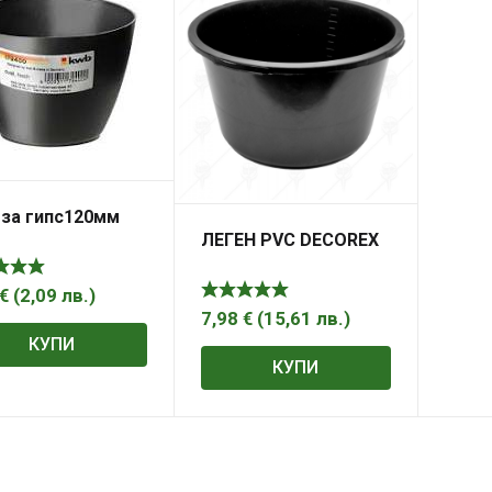
 за гипс120мм
ЛЕГЕН PVC DECOREX
€
(
2,09
лв.
)
7,98
€
(
15,61
лв.
)
КУПИ
КУПИ