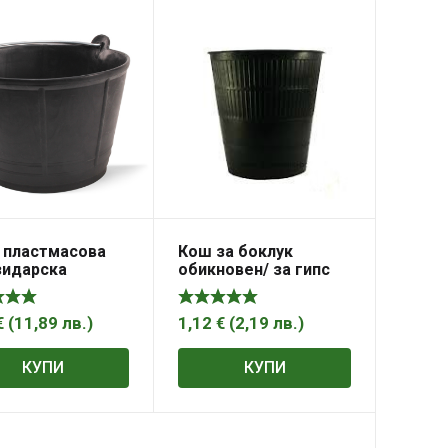
 пластмасова
Кош за боклук
зидарска
обикновен/ за гипс
маса, 10 л,
0.400kg
а
€
(
11,89
лв.
)
1,12
€
(
2,19
лв.
)
КУПИ
КУПИ