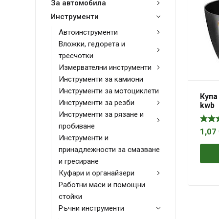
За автомобила
Инструменти
Автоинструменти
Вложки, гедорета и
тресчотки
Измервателни инструменти
Инструменти за камиони
Инструменти за мотоциклети
Купа
Инструменти за резби
kwb
Инструменти за рязане и
пробиване
1,07
Инструменти и
принадлежности за смазване
и гресиране
Куфари и органайзери
Работни маси и помощни
стойки
Ръчни инструменти