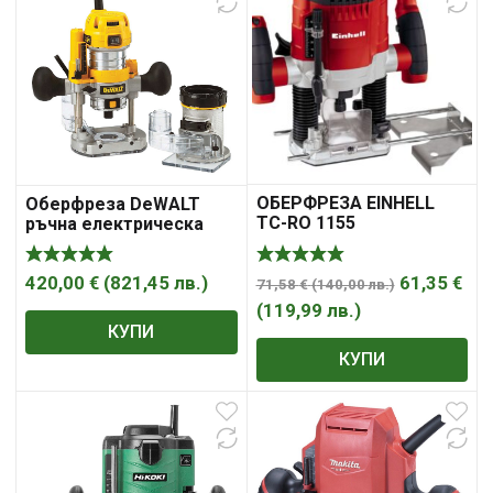
ОБЕРФРЕЗА EINHELL
Оберфреза DeWALT
TC-RO 1155
ръчна електрическа
комбинирана 900 W, 16
000-27 000 об./мин, ф 6-
8 мм, D26204K
61,35
€
420,00
€
(
821,45
лв.
)
71,58
€
(
140,00
лв.
)
(
119,99
лв.
)
КУПИ
КУПИ