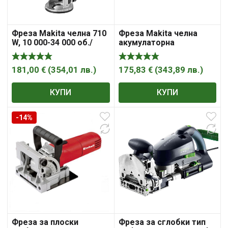
Фреза Makita челна 710
Фреза Makita челна
W, 10 000-34 000 об./
акумулаторна
мин, ф 6-8 мм, RT0702C
181,00
€
(
354,01
лв.
)
175,83
€
(
343,89
лв.
)
КУПИ
КУПИ
-14%
Фреза за плоски
Фреза за сглобки тип