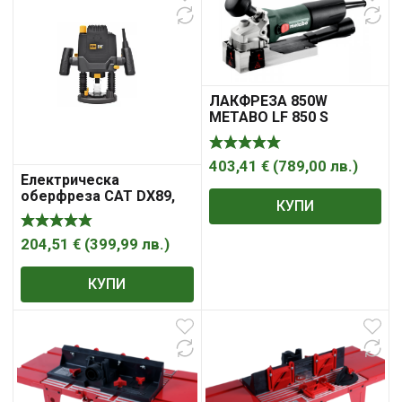
ЛАКФРЕЗА 850W
METABO LF 850 S
403,41
€
(
789,00
лв.
)
Електрическа
оберфреза CAT DX89,
КУПИ
2100 W, 6-12 мм
204,51
€
(
399,99
лв.
)
КУПИ