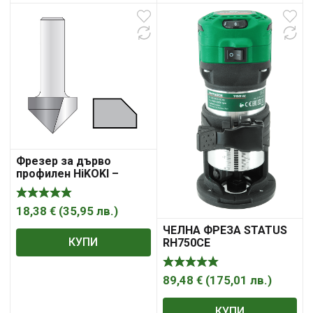
Фрезер за дърво
профилен HiKOKI –
Hitachi за фаски с
карбидни пластини 60 °,
ф 12.7х12.7/44 мм, ф 8
18,38
€
(
35,95
лв.
)
мм
ЧЕЛНА ФРЕЗА STATUS
КУПИ
RH750CE
89,48
€
(
175,01
лв.
)
КУПИ