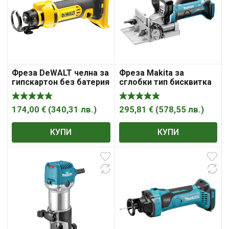
Фреза DeWALT челна за
Фреза Makita за
гипскартон без батерия
сглобки тип бисквитка
и зарядно, 18 V, 26 000
без батерия и зарядно,
об./мин, ф 3.28-6.4 мм,
18 V, 6500 об./мин, 100
DCS551N
мм, DPJ180Z
174,00
€
(
340,31
лв.
)
295,81
€
(
578,55
лв.
)
КУПИ
КУПИ