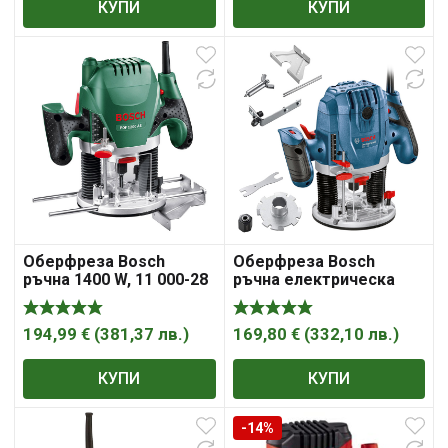
КУПИ
КУПИ
Оберфреза Bosch
Оберфреза Bosch
ръчна 1400 W, 11 000-28
ръчна електрическа
000 об./мин, ф 6-8 мм,
1300 W, 11 000-28 000
POF 1400 ACE
об./мин, ф 6-8 мм, GOF
130
194,99
€
(
381,37
лв.
)
169,80
€
(
332,10
лв.
)
КУПИ
КУПИ
-14%