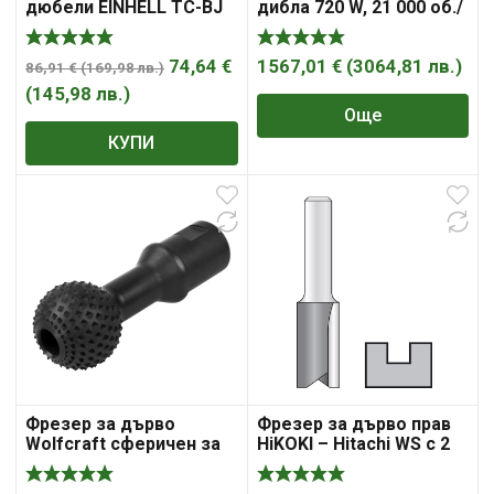
дюбели EINHELL TC-BJ
дибла 720 W, 21 000 об./
900
мин, 15-70 мм, Domino
DF 700 Q-Plus , Festool
74,64
€
1567,01
€
(
3064,81
лв.
)
86,91
€
(
169,98
лв.
)
(
145,98
лв.
)
Още
КУПИ
Фрезер за дърво
Фрезер за дърво прав
Wolfcraft сферичен за
HiKOKI – Hitachi WS с 2
ъглошлайф M14, ф 30
HM режещи ръба ф
мм
4х11/51 мм, ф 8 мм