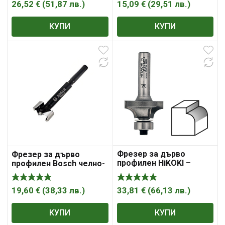
26,52
€
(
51,87
лв.
)
15,09
€
(
29,51
лв.
)
КУПИ
КУПИ
Фрезер за дърво
Фрезер за дърво
профилен HiKOKI –
профилен Bosch челно-
Hitachi за заоблен
цилиндричен за панти
профил от WS
SP легирана стомана ф
инструментална
33,81
€
(
66,13
лв.
)
26х90 мм, ф 8 мм
19,60
€
(
38,33
лв.
)
стомана с лагер R 9.5
мм, ф 31.8х15.9/59 мм, ф
КУПИ
КУПИ
8 мм