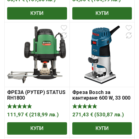
КУПИ
КУПИ
ФРЕЗА (РУТЕР) STATUS
Фреза Bosch за
RH1800
кантиране 600 W, 33 000
об./мин, ф 6-8 мм, GKF
600
111,97
€
(
218,99
лв.
)
271,43
€
(
530,87
лв.
)
КУПИ
КУПИ