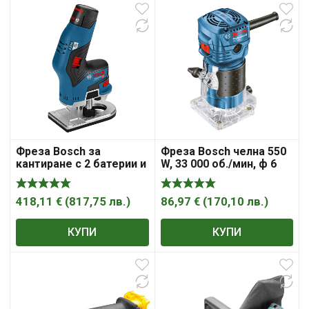
Фреза Bosch за
Фреза Bosch челна 550
кантиране с 2 батерии и
W, 33 000 об./мин, ф 6
зарядно, 13 000 об./мин,
мм, GKF 550
ф 6-8 мм, GKF 12V-8
418,11
€
(
817,75
лв.
)
86,97
€
(
170,10
лв.
)
КУПИ
КУПИ