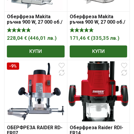
Оберфреза Makita
Оберфреза Makita
ръчна 900 W, 27 000 об./
ръчна 900 W, 27 000 об./
мин, ф 8 мм
мин, ф 8 мм, RP0900
228,04
€
(
446,01
лв.
)
171,46
€
(
335,35
лв.
)
КУПИ
КУПИ
-9%
ОБЕРФРЕЗА RAIDER RD-
Оберфреза Raider RDI-
ER07
ER14