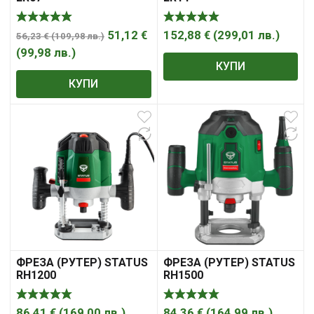
51,12
€
152,88
€
(
299,01
лв.
)
56,23
€
(
109,98
лв.
)
(
99,98
лв.
)
КУПИ
КУПИ
ФРЕЗА (РУТЕР) STATUS
ФРЕЗА (РУТЕР) STATUS
RH1200
RH1500
86,41
€
(
169,00
лв.
)
84,36
€
(
164,99
лв.
)