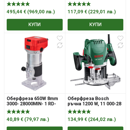
SIGNAL
23000 об.+ 12 фрези,
PROCRAFT POB2400
495,44
€
(
969,00
лв.
)
117,09
€
(
229,01
лв.
)
КУПИ
КУПИ
Оберфреза 650W 8mm
Оберфреза Bosch
3000- 28000MIN- 1 RD-
ръчна 1200 W, 11 000-28
ER09
000 об./мин, ф 6-8 мм,
POF 1200 AE
40,89
€
(
79,97
лв.
)
134,99
€
(
264,02
лв.
)