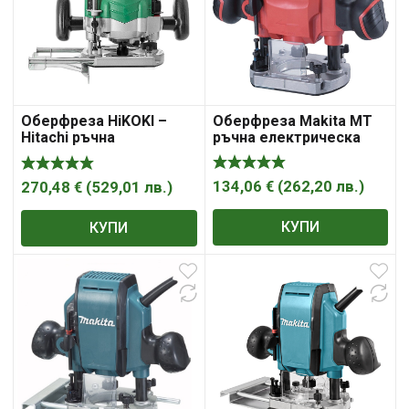
Оберфреза Makita MT
Оберфреза HiKOKI –
ръчна електрическа
Hitachi ръчна
900 W, 27 000 об./мин, ф
електрическа 2000 W,
6 мм, M3601
8000-20 000 об./мин, ф
12 мм, M12VE
134,06
€
(
262,20
лв.
)
270,48
€
(
529,01
лв.
)
КУПИ
КУПИ