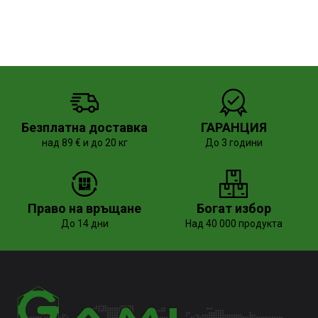
Безплатна доставка
ГАРАНЦИЯ
над 89 € и до 20 кг
До 3 години
Право на връщане
Богат избор
До 14 дни
Над 40 000 продукта