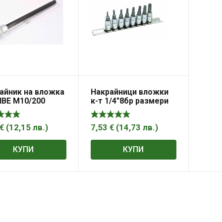
айник на вложка
Накрайници вложки
RIBE M10/200
к-т 1/4″8бр размери
жен A-RIW200
TS8-40 TOPMASTER
€
(
12,15
лв.
)
7,53
€
(
14,73
лв.
)
КУПИ
КУПИ