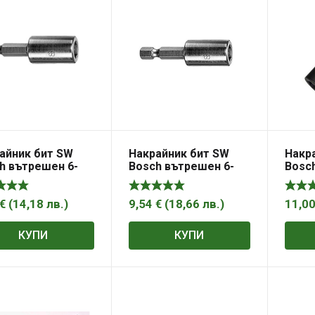
айник бит SW
Накрайник бит SW
Накр
h вътрешен 6-
Bosch вътрешен 6-
Bosc
 магнитен SW 7,
стен магнитен SW 8,
стен 
 50 мм
1/4″, 50 мм
1/4″,
Contr
€
(
14,18
лв.
)
9,54
€
(
18,66
лв.
)
11,0
КУПИ
КУПИ