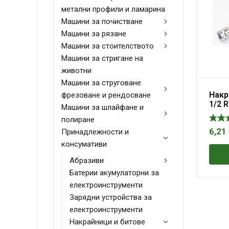
метални профили и ламарина
Машини за почистване
Машини за рязане
Машини за стоителството
Машини за стригане на
животни
Машини за струговане
Накр
фрезоване и рендосване
1/2 
Машини за шлайфане и
удъл
полиране
6,21
Принадлежности и
консумативи
Абразиви
Батерии акумулаторни за
електроинструменти
Зарядни устройства за
електроинструменти
Накрайници и битове