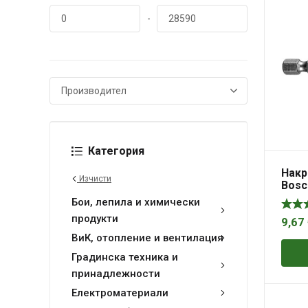
-
Категория
Накр
Изчисти
Bosc
стен
Бои, лепила и химически
1/4″,
продукти
9,67
ВиК, отопление и вентилация
Градинска техника и
принадлежности
Електроматериали