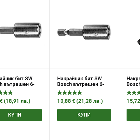
айник бит SW
Накрайник бит SW
Накр
h вътрешен 6-
Bosch вътрешен 6-
Bosc
 магнитен SW 10,
стен магнитен SW 12,
стен 
 50 мм
1/4″, 50 мм
1/4″,
Contr
€
(
18,91
лв.
)
10,88
€
(
21,28
лв.
)
15,7
КУПИ
КУПИ