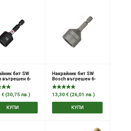
айник бит SW
Накрайник бит SW
h вътрешен 6-
Bosch вътрешен 6-
магнитен SW 13,
стен магнитен SW 17,
 50 мм, Impact
1/4″, 50 мм
ol
2
€
(
30,75
лв.
)
13,30
€
(
26,01
лв.
)
КУПИ
КУПИ