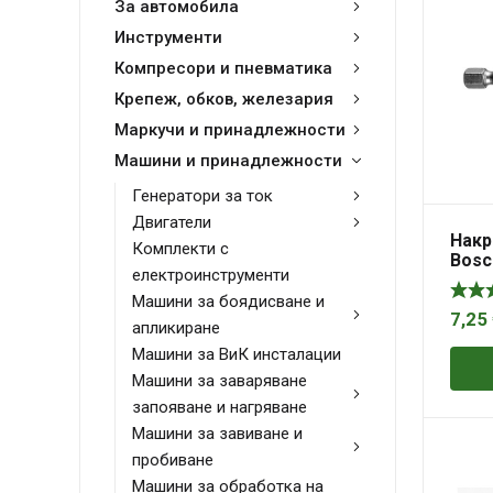
За автомобила
Инструменти
Компресори и пневматика
Крепеж, обков, железария
Маркучи и принадлежности
Машини и принадлежности
Генератори за ток
Двигатели
Накр
Комплекти с
Bosc
електроинструменти
стен
1/4″,
Машини за боядисване и
7,25
апликиране
Машини за ВиК инсталации
Машини за заваряване
запояване и нагряване
Машини за завиване и
пробиване
Машини за обработка на