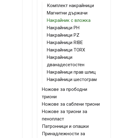
Комплект накрайници
Магнитни държачи
Накрайник с вложка
Накрайници PH
Накрайници PZ
Накрайници RIBE
Накрайници TORX
Накрайници
дванадесетостен
Накрайници прав шлиц
Накрайници шестограм
Ножове за прободни
триони
Ножове за саблени триони
Ножове за триони за
пенопласт
Патронници и опашки
Принадлежности за