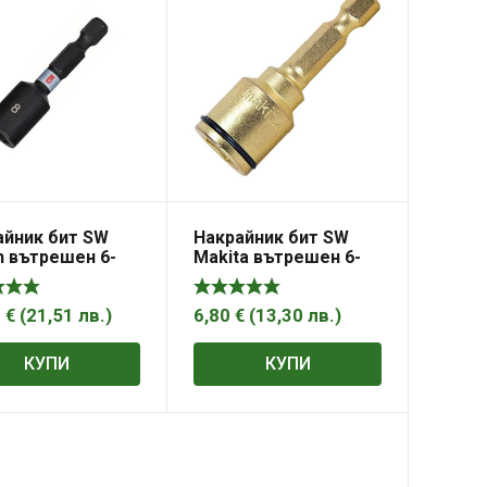
айник бит SW
Накрайник бит SW
h вътрешен 6-
Makita вътрешен 6-
магнитен SW 8,
стен магнитен SW 8,
 50 мм, Impact
1/4″, 50 мм
ol
0
€
(
21,51
лв.
)
6,80
€
(
13,30
лв.
)
КУПИ
КУПИ