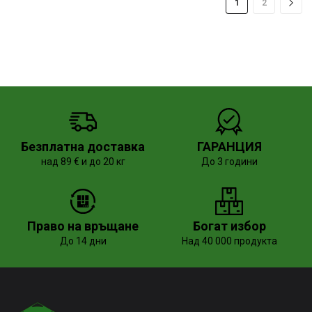
1
2
Безплатна доставка
ГАРАНЦИЯ
над 89 € и до 20 кг
До 3 години
Право на връщане
Богат избор
До 14 дни
Над 40 000 продукта