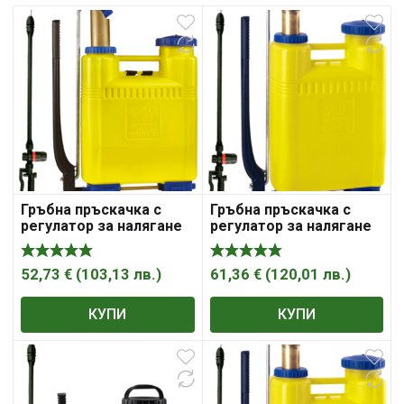
Гръбна пръскачка с
Гръбна пръскачка с
регулатор за налягане
регулатор за налягане
DiMartino Miura 12
DiMartino Miura 22
52,73
€
(
103,13
лв.
)
61,36
€
(
120,01
лв.
)
КУПИ
КУПИ