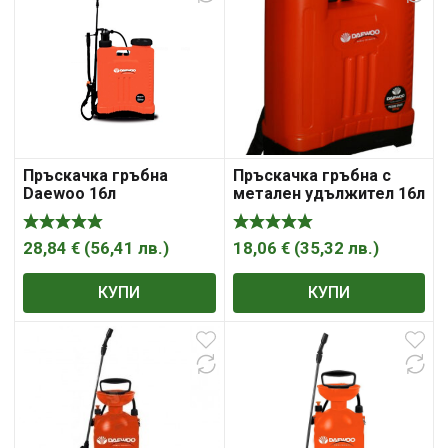
Пръскачка гръбна
Пръскачка гръбна с
Daewoo 16л
метален удължител 16л
Daewoo
28,84
€
(
56,41
лв.
)
18,06
€
(
35,32
лв.
)
КУПИ
КУПИ