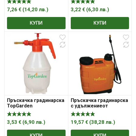
7,26
€
(
14,20
лв.
)
3,22
€
(
6,30
лв.
)
КУПИ
КУПИ
Пръскачка градинарска
Пръскачка градинарска
TopGarden
с удължениеот
неръждаема стомана
TopGarden 380310
3,53
€
(
6,90
лв.
)
19,57
€
(
38,28
лв.
)
КУПИ
КУПИ