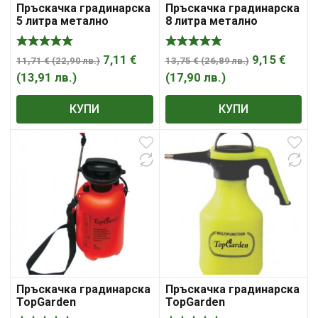
Пръскачка градинарска
Пръскачка градинарска
5 литра метално
8 литра метално
удължение ТУНДЖА
удължение ТУНДЖА
7,11
€
9,15
€
11,71
€
(
22,90
лв.
)
13,75
€
(
26,89
лв.
)
(
13,91
лв.
)
(
17,90
лв.
)
КУПИ
КУПИ
Пръскачка градинарска
Пръскачка градинарска
TopGarden
TopGarden