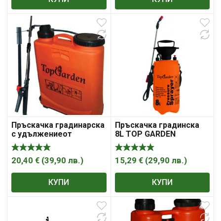
Пръскачка градинарска
Пръскачка градинска
с удължениеот
8L TOP GARDEN
неръждаема стомана
TopGarden 380314
20,40
€
(
39,90
лв.
)
15,29
€
(
29,90
лв.
)
КУПИ
КУПИ