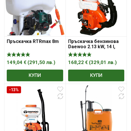
Пръскачка RTRmax 8m
Пръскачка бензинова
Daewoo 2.13 kW, 14 l,
7500 rpm, 41.5 cm³
149,04
€
(
291,50
лв.
)
168,22
€
(
329,01
лв.
)
КУПИ
КУПИ
-13%