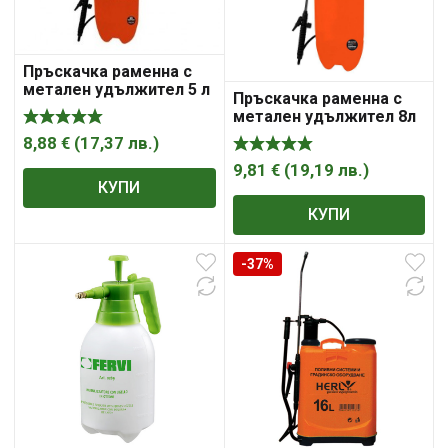
Пръскачка раменна с
метален удължител 5 л
Пръскачка раменна с
DAEWOO
метален удължител 8л
Daewoo
8,88
€
(
17,37
лв.
)
9,81
€
(
19,19
лв.
)
КУПИ
КУПИ
-37%