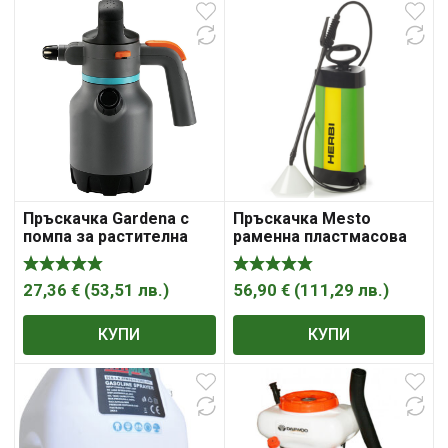
Пръскачка Gardena с
Пръскачка Mesto
помпа за растителна
раменна пластмасова
защита 1.25 л
за растителна защита 5
л, 3 bar, NBR, Herbi
3232U
27,36
€
(
53,51
лв.
)
56,90
€
(
111,29
лв.
)
КУПИ
КУПИ