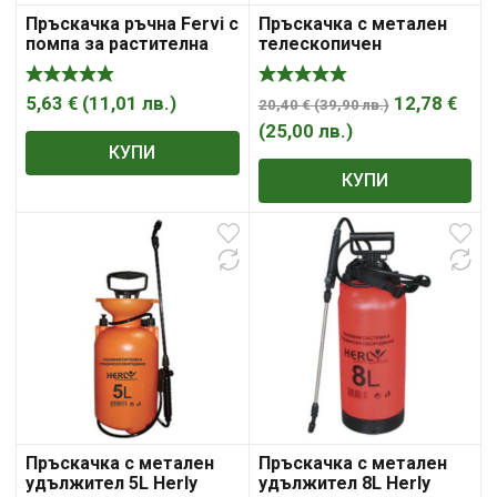
Пръскачка ръчна Fervi с
Пръскачка с метален
помпа за растителна
телескопичен
защита 2 л, 3 bar, 0289
удължител 16L Herly
5,63
€
(
11,01
лв.
)
12,78
€
20,40
€
(
39,90
лв.
)
(
25,00
лв.
)
КУПИ
КУПИ
Пръскачка с метален
Пръскачка с метален
удължител 5L Herly
удължител 8L Herly