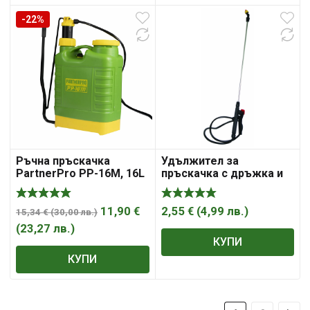
-22%
Ръчна пръскачка
Удължител за
PartnerPro PP-16M, 16L
пръскачка с дръжка и
гъвкава връзка
11,90
€
2,55
€
(
4,99
лв.
)
15,34
€
(
30,00
лв.
)
(
23,27
лв.
)
КУПИ
КУПИ