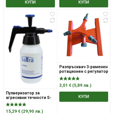
КУПИ
КУПИ
Разпръсквач 3-раменен
ротационен с регулатор
TOP GARDEN
3,01
€
(
5,89
лв.
)
Пулверизатор за
КУПИ
агресивни течности S-
VS1LS SATRA
15,29
€
(
29,90
лв.
)