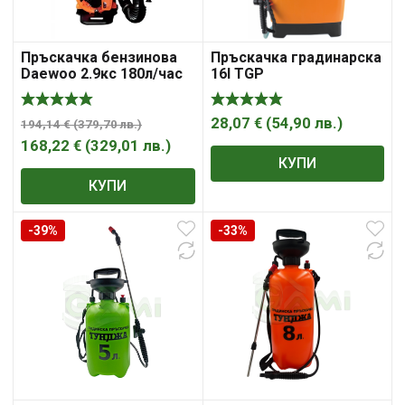
Пръскачка бензинова
Пръскачка градинарска
Daewoo 2.9кс 180л/час
16l TGP
–
28,07
€
(
54,90
лв.
)
194,14
€
(
379,70
лв.
)
168,22
€
(
329,01
лв.
)
КУПИ
КУПИ
-39%
-33%