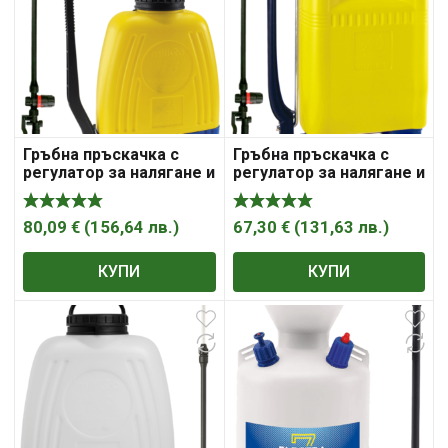
Гръбна пръскачка с
Гръбна пръскачка с
регулатор за налягане и
регулатор за налягане и
вграден клапан
месингово бутало
DiMartino Mitiqa
DiMartino Miura 16
80,09
€
(
156,64
лв.
)
67,30
€
(
131,63
лв.
)
КУПИ
КУПИ