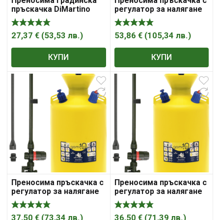
Преносима градинска
Преносима пръскачка с
пръскачка DiMartino
регулатор за налягане
Gamma 5
DiMartino Carry
27,37
€
(
53,53
лв.
)
53,86
€
(
105,34
лв.
)
КУПИ
КУПИ
Преносима пръскачка с
Преносима пръскачка с
регулатор за налягане
регулатор за налягане
DiMartino Gamma 10
DiMartino Gamma 7
37,50
€
(
73,34
лв.
)
36,50
€
(
71,39
лв.
)