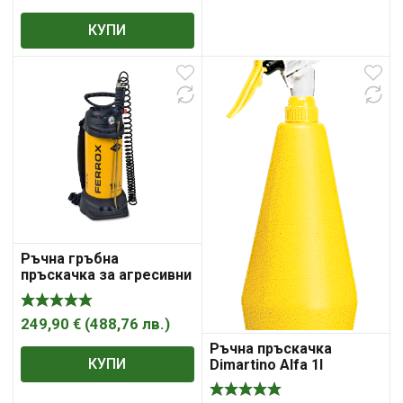
КУПИ
Ръчна гръбна
пръскачка за агресивни
течности Mesto Ferrox
3585G, 10L, 6 bar
249,90
€
(
488,76
лв.
)
Ръчна пръскачка
КУПИ
Dimartino Alfa 1l