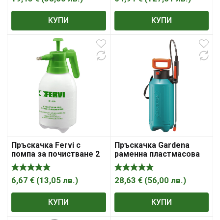
КУПИ
КУПИ
Пръскачка Fervi с
Пръскачка Gardena
помпа за почистване 2
раменна пластмасова
л, FPM, 3 bar, 0274
за растителна защита 5
л, 3 bar
6,67
€
(
13,05
лв.
)
28,63
€
(
56,00
лв.
)
КУПИ
КУПИ