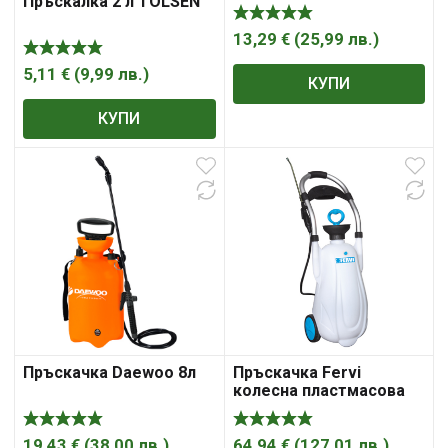
Пръскалка 2 л TOLSEN
13,29
€
(
25,99
лв.
)
5,11
€
(
9,99
лв.
)
КУПИ
КУПИ
Пръскачка Daewoo 8л
Пръскачка Fervi
колесна пластмасова
за растителна защита
16 л, 3 bar, 0356
19,43
€
(
38,00
лв.
)
64,94
€
(
127,01
лв.
)