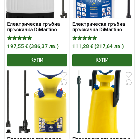
Електрическа гръбна
Електрическа гръбна
пръскачка DiMartino
пръскачка DiMartino
Electra 16 Li-Ion
Electra 7
197,55
€
(
386,37
лв.
)
111,28
€
(
217,64
лв.
)
КУПИ
КУПИ