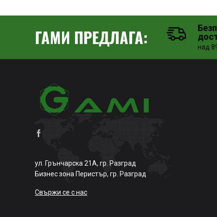
Без
ГАМИ ПРЕДЛАГА:
дос
над 89
ул. Грънчарска 21А, гр. Разград
Бизнес зона Перистър, гр. Разград
Свържи се с нас