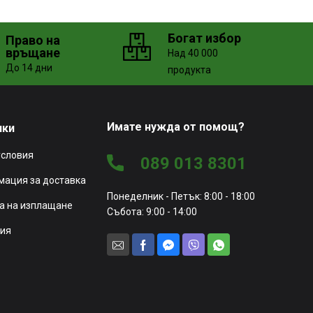
Богат избор
Право на
връщане
Над 40 000
До 14 дни
продукта
Имате нужда от помощ?
чки
условия
089 013 8301
ация за доставка
Понеделник - Петък: 8:00 - 18:00
а на изплащане
Събота: 9:00 - 14:00
ия