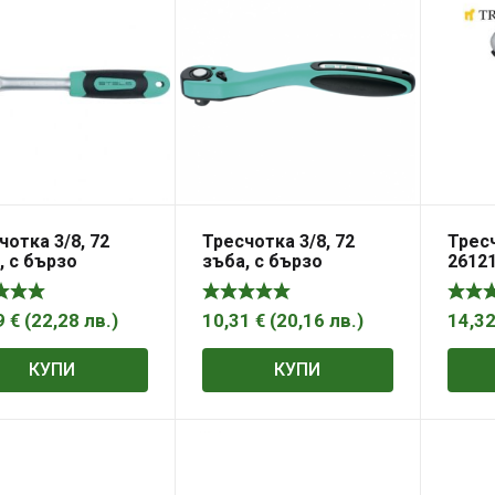
чотка 3/8, 72
Тресчотка 3/8, 72
Тресч
, с бързо
зъба, с бързо
2612
обождаване
освобождаване,
LS
двукомпонентна
дръжка STELS
9
€
(
22,28
лв.
)
10,31
€
(
20,16
лв.
)
14,3
КУПИ
КУПИ