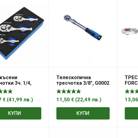
скъсени
Телескопична
ТРЕС
чотки 3ч. 1/4,
тресчотка 3/8″, G0002
FORC
 1/2 ASTA S-QR72S
7
€
(
41,99
лв.
)
11,50
€
(
22,49
лв.
)
13,0
КУПИ
КУПИ