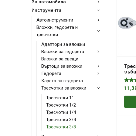
За автомобила
Инструменти
Автоинструменти
Вложки, гедорета и
тресчотки
Адаптори за вложки
Вложки за гедорета
Вложки за свещи
Трес
Въртоци за вложки
зъба
Гедорета
осв
Карета за гедорета
STE
Тресчотки за вложки
11,3
Тресчотки 1''
Тресчотки 1/2
Тресчотки 1/4
Тресчотки 3/4
Тресчотки 3/8