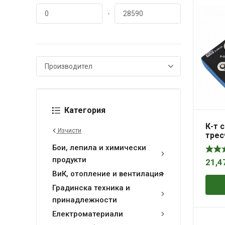
-
Категория
К-т 
Изчисти
трес
3/8,
Бои, лепила и химически
продукти
21,4
ВиК, отопление и вентилация
Градинска техника и
принадлежности
Електроматериали