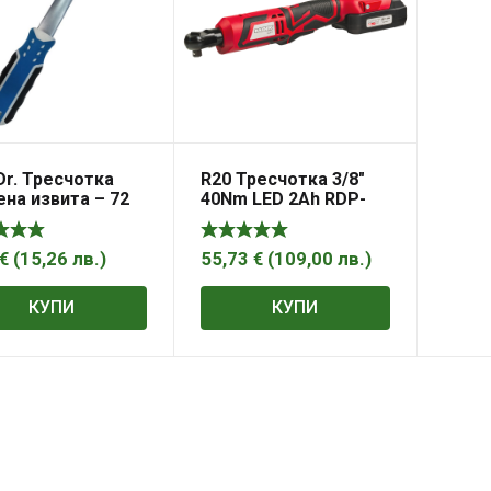
 Dr. Тресчотка
R20 Тресчотка 3/8″
ена извита – 72
40Nm LED 2Ah RDP-
, A0002
KRW20
€
(
15,26
лв.
)
55,73
€
(
109,00
лв.
)
КУПИ
КУПИ