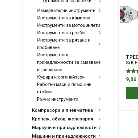
Удължители за вложки
Измервателни инструменти
Инструменти за камиони
Инструменти за мотоциклети
Инструменти за резби
Инструменти за рязане и
пробиване
Инструменти и
ТРЕ
принадлежности за смазване
3/8 
и гресиране
Куфари и органайзери
9,86
Работни маси и помощни
стойки
Ръчни инструменти
Компресори и пневматика
Крепеж, обков, железария
Маркучи и принадлежности
Машини и принадлежности