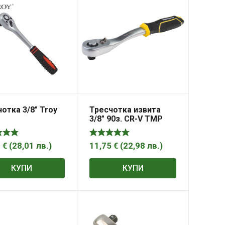
отка 3/8″ Troy
Тресчотка извита
1
3/8″ 90з. CR-V TMP
2
€
(
28,01
лв.
)
11,75
€
(
22,98
лв.
)
КУПИ
КУПИ