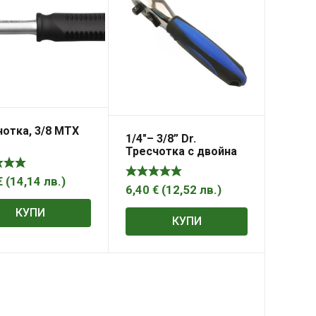
отка, 3/8 MTX
1/4″– 3/8” Dr.
Тресчотка с двойна
глава, M0001
€
(
14,14
лв.
)
6,40
€
(
12,52
лв.
)
КУПИ
КУПИ