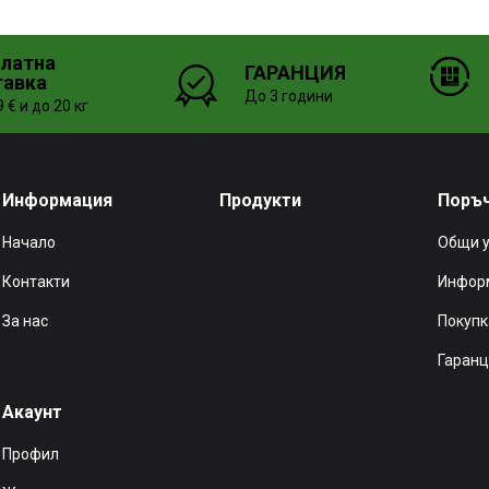
платна
ГАРАНЦИЯ
тавка
До 3 години
 € и до 20 кг
Информация
Продукти
Поръ
Начало
Общи 
Контакти
Информ
За нас
Покупк
Гаранц
Акаунт
Профил