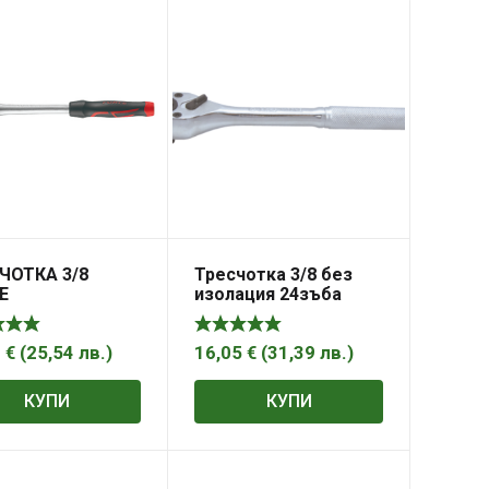
ЧОТКА 3/8
Тресчотка 3/8 без
E
изолация 24зъба
3120NQ HANS
6
€
(
25,54
лв.
)
16,05
€
(
31,39
лв.
)
КУПИ
КУПИ