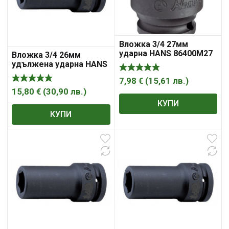
Вложка 3/4 27мм
ударна HANS 86400М27
Вложка 3/4 26мм
удължена ударна HANS
86300М26
7,98
€
(
15,61
лв.
)
15,80
€
(
30,90
лв.
)
КУПИ
КУПИ