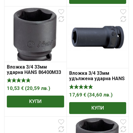
Вложка 3/4 33мм
ударна HANS 86400М33
Вложка 3/4 33мм
удължена ударна HANS
86300М33
10,53
€
(
20,59
лв.
)
17,69
€
(
34,60
лв.
)
КУПИ
КУПИ