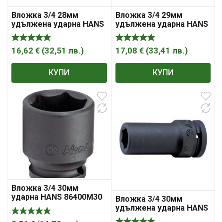
Вложка 3/4 28мм
Вложка 3/4 29мм
удължена ударна HANS
удължена ударна HANS
86300М28
86300M29
16,62
€
(
32,51
лв.
)
17,08
€
(
33,41
лв.
)
КУПИ
КУПИ
Вложка 3/4 30мм
ударна HANS 86400М30
Вложка 3/4 30мм
удължена ударна HANS
86300М30