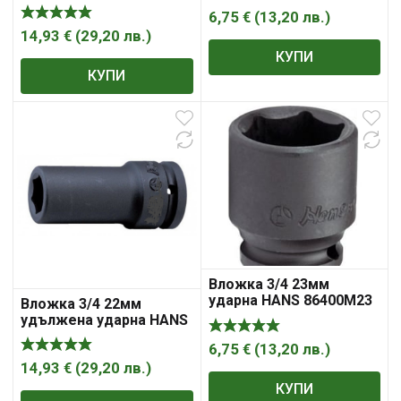
86300М21
6,75
€
(
13,20
лв.
)
14,93
€
(
29,20
лв.
)
КУПИ
КУПИ
Вложка 3/4 23мм
ударна HANS 86400M23
Вложка 3/4 22мм
удължена ударна HANS
86300М22
6,75
€
(
13,20
лв.
)
14,93
€
(
29,20
лв.
)
КУПИ