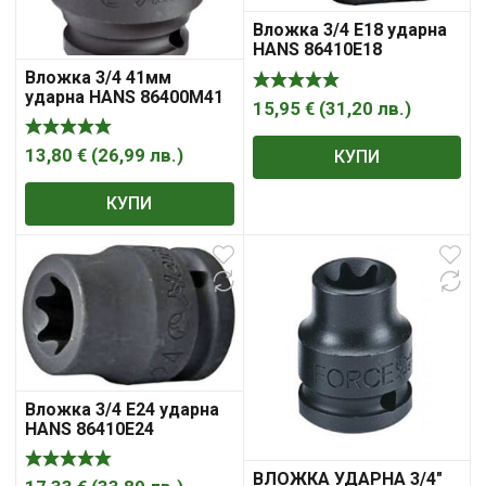
Вложка 3/4 Е18 ударна
HANS 86410Е18
Вложка 3/4 41мм
ударна HANS 86400М41
15,95
€
(
31,20
лв.
)
13,80
€
(
26,99
лв.
)
КУПИ
КУПИ
Вложка 3/4 Е24 ударна
HANS 86410Е24
ВЛОЖКА УДАРНА 3/4″