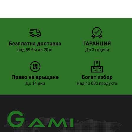
Безплатна доставка
ГАРАНЦИЯ
над 89 € и до 20 кг
До 3 години
Право на връщане
Богат избор
До 14 дни
Над 40 000 продукта