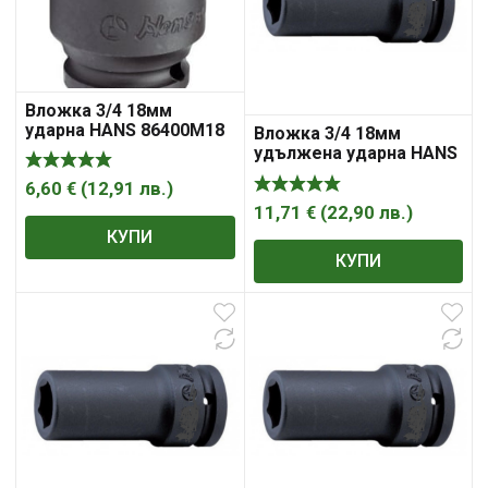
Вложка 3/4 18мм
ударна HANS 86400М18
Вложка 3/4 18мм
удължена ударна HANS
86300M18
6,60
€
(
12,91
лв.
)
11,71
€
(
22,90
лв.
)
КУПИ
КУПИ