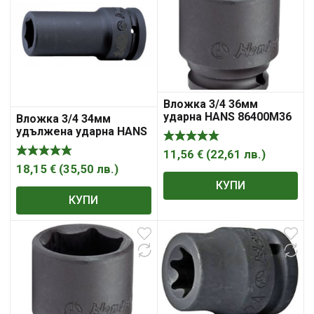
Вложка 3/4 36мм
ударна HANS 86400М36
Вложка 3/4 34мм
удължена ударна HANS
86300М34
11,56
€
(
22,61
лв.
)
18,15
€
(
35,50
лв.
)
КУПИ
КУПИ