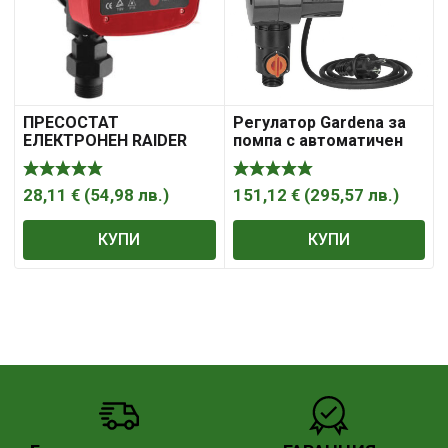
ПРЕСОСТАТ
Регулатор Gardena за
ЕЛЕКТРОНЕН RAIDER
помпа с автоматичен
RD-EPC02
рестарт електронен 2
bar, 1 „, 230 V
28,11
€
(
54,98
лв.
)
151,12
€
(
295,57
лв.
)
КУПИ
КУПИ