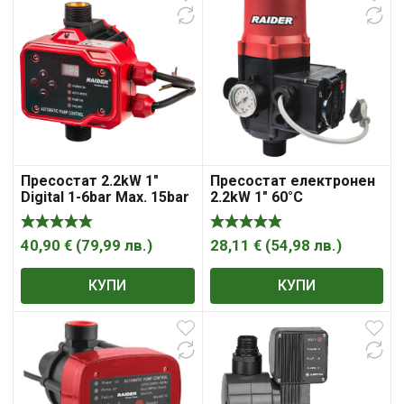
Пресостат 2.2kW 1″
Пресостат електронен
Digital 1-6bar Max. 15bar
2.2kW 1″ 60°C
RD-EPC04
регулируем RD-EPC03
40,90
€
(
79,99
лв.
)
28,11
€
(
54,98
лв.
)
КУПИ
КУПИ