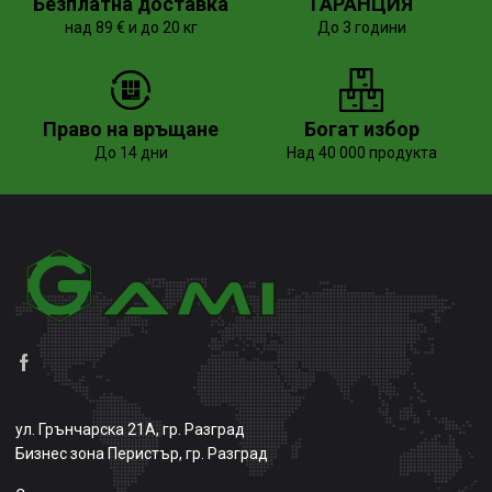
Безплатна доставка
ГАРАНЦИЯ
над 89 € и до 20 кг
До 3 години
Право на връщане
Богат избор
До 14 дни
Над 40 000 продукта
ул. Грънчарска 21А, гр. Разград
Бизнес зона Перистър, гр. Разград