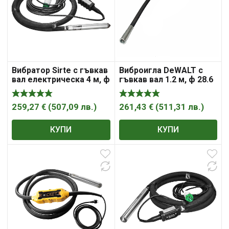
Вибратор Sirte с гъвкав
Виброигла DeWALT с
вал електрическа 4 м, ф
гъвкав вал 1.2 м, ф 28.6
37 мм, 12 000 вибр./мин,
мм, 15 000 вибр./мин
VS370
259,27
€
(
507,09
лв.
)
261,43
€
(
511,31
лв.
)
КУПИ
КУПИ