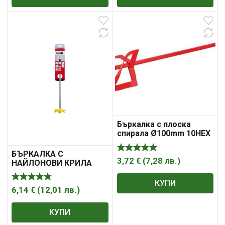
Бъркалка с плоска
спирала Ø100mm 10HEX
Raider
БЪРКАЛКА С
3,72
€
(
7,28
лв.
)
НАЙЛОНОВИ КРИЛА
Ф70Х400ММ KWB
КУПИ
6,14
€
(
12,01
лв.
)
КУПИ