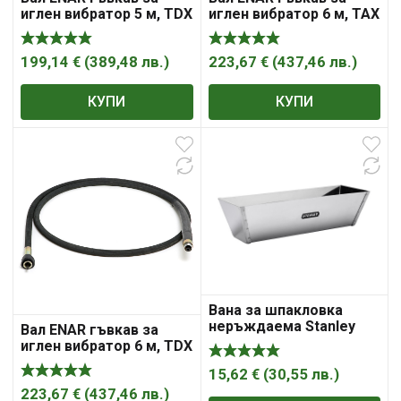
иглен вибратор 5 м, TDX
иглен вибратор 6 м, TAX
5M
6M
199,14
€
(
389,48
лв.
)
223,67
€
(
437,46
лв.
)
КУПИ
КУПИ
Вана за шпакловка
неръждаема Stanley
Вал ENAR гъвкав за
305mm
иглен вибратор 6 м, TDX
6M
15,62
€
(
30,55
лв.
)
223,67
€
(
437,46
лв.
)