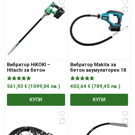
Вибратор HiKOKI –
Вибратор Makita за
Hitachi за бетон
бетон акумулаторен 18
акумулаторен без
V, 3 Ah, 1.2 м, ф 25 мм,
батерия и зарядно 36 V,
DVR450Z
0.824 м, ф 28 мм, 12 000-
561,93
€
(
1099,04
лв.
)
403,64
€
(
789,45
лв.
)
15 200 вибр./мин,
UV3628DA
КУПИ
КУПИ