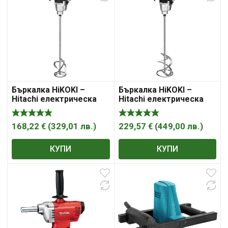
Бъркалка HiKOKI –
Бъркалка HiKOKI –
Hitachi електрическа
Hitachi електрическа
едношпинделна M14,
едношпинделна M14,
1200 W, 150-650 об./мин,
1600 W, 150-300/300-650
UM12VST2
об./мин, UM16VST2
168,22
€
(
329,01
лв.
)
229,57
€
(
449,00
лв.
)
КУПИ
КУПИ