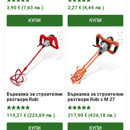
3,90
€
(
7,63
лв.
)
2,27
€
(
4,44
лв.
)
КУПИ
КУПИ
Бъркалка за строителни
Бъркалка за строителни
разтвори Rubi
разтвори Rubi с M 27
електрическа
RUBIMIX-9-BL DUPLEX
едношпинделна M14,
1200 W, 0-760 об./мин,
114,37
€
(
223,69
лв.
)
217,90
€
(
426,18
лв.
)
Rubimix-7
КУПИ
КУПИ