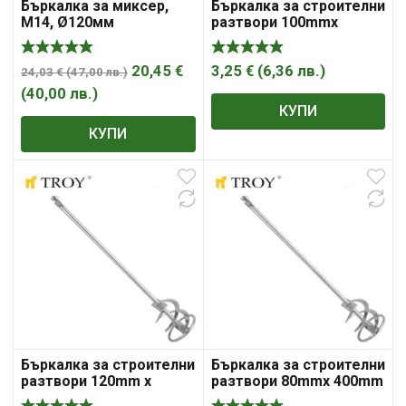
Бъркалка за миксер,
Бъркалка за строителни
М14, Ø120мм
разтвори 100mmx
600mm Troy 27907
20,45
€
3,25
€
(
6,36
лв.
)
24,03
€
(
47,00
лв.
)
(
40,00
лв.
)
КУПИ
КУПИ
Бъркалка за строителни
Бъркалка за строителни
разтвори 120mm x
разтвори 80mmx 400mm
600mm Troy 27908
Troy 27906