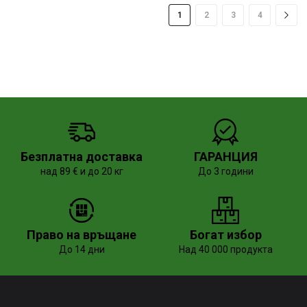
1
2
3
4
Безплатна доставка
ГАРАНЦИЯ
над 89 € и до 20 кг
До 3 години
Право на връщане
Богат избор
До 14 дни
Над 40 000 продукта