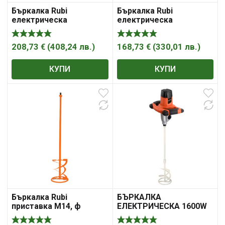
Бъркалка Rubi
Бъркалка Rubi
електрическа
електрическа
едношпинделна Fast-In,
едношпинделна M14,
1600 W, 0-580/0-800 об./
1200 W, 0-650/0-850 об./
мин, Rubimix-16 Ergomax
мин, Rubimix-9
208,73
€
(
408,24
лв.
)
168,73
€
(
330,01
лв.
)
КУПИ
КУПИ
Бъркалка Rubi
БЪРКАЛКА
приставка M14, ф
ЕЛЕКТРИЧЕСКА 1600W
100х560 мм, M-100 R 3H
DAEWOO DAEM1600