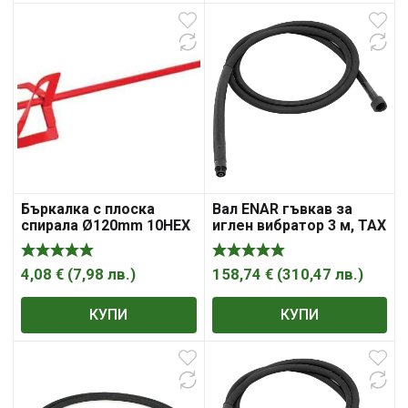
Бъркалка с плоска
Вал ENAR гъвкав за
спирала Ø120mm 10HEX
иглен вибратор 3 м, TAX
Raider
3M
4,08
€
(
7,98
лв.
)
158,74
€
(
310,47
лв.
)
КУПИ
КУПИ