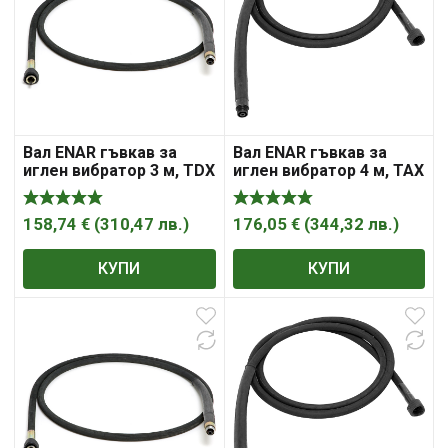
Вал ENAR гъвкав за
Вал ENAR гъвкав за
иглен вибратор 3 м, TDX
иглен вибратор 4 м, TAX
3M
4M
158,74
€
(
310,47
лв.
)
176,05
€
(
344,32
лв.
)
КУПИ
КУПИ