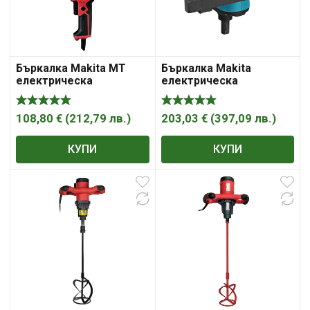
Бъркалка Makita MT
Бъркалка Makita
електрическа
електрическа
едношпинделна M14,
едношпинделна M14,
800 W, 0-700 об./мин,
960 W, 0-590 об./мин,
M6600
UT1200
108,80
€
(
212,79
лв.
)
203,03
€
(
397,09
лв.
)
КУПИ
КУПИ