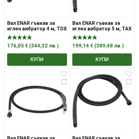
Вал ENAR гъвкав за
Вал ENAR гъвкав за
иглен вибратор 4 м, TDX
иглен вибратор 5 м, TAX
4M
5M
176,05
€
(
344,32
лв.
)
199,14
€
(
389,48
лв.
)
КУПИ
КУПИ
Вал ENAR гъвкав за
Вал ENAR гъвкав за