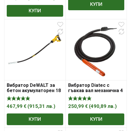
КУПИ
КУПИ
Вибратор Diatec с
Вибратор DeWALT за
гъвкав вал механична 4
бетон акумулаторен 18
м, ф 37 мм, TR 37
V, ф 28.6 мм, 15 000
вибр./мин, DCE531N
250,99
€
(
490,89
лв.
)
467,99
€
(
915,31
лв.
)
КУПИ
КУПИ