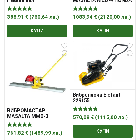
гъвкав вал
MASALTA MCD-4 HONDA
електрическа 4 м, ф 66
GX35
мм, 12 000 вибр./мин,
VS800
388,91
€
(
760,64
лв.
)
1083,94
€
(
2120,00
лв.
)
КУПИ
КУПИ
Виброплоча Elefant
229155
ВИБРОМАСТАР
MASALTA MMD-3
570,09
€
(
1115,00
лв.
)
КУПИ
761,82
€
(
1489,99
лв.
)