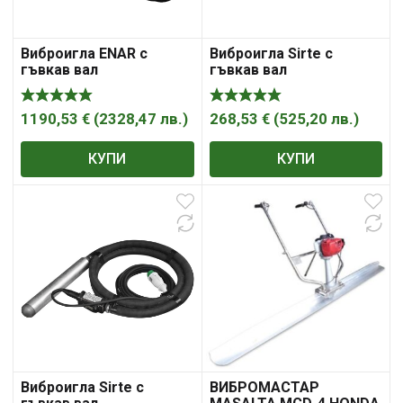
Виброигла ENAR с
Виброигла Sirte с
гъвкав вал
гъвкав вал
високочестотна с
електрическа 4 м, ф 50
конвертор 1100 W, 5 м,
мм, 12 000 вибр./мин,
ф 50 мм, 12 000 вибр./
VS600
1190,53
€
(
2328,47
лв.
)
268,53
€
(
525,20
лв.
)
мин, Rocket 50
КУПИ
КУПИ
Виброигла Sirte с
ВИБРОМАСТАР