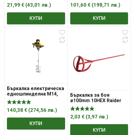
21,99
€
(
43,01
лв.
)
101,60
€
(
198,71
лв.
)
КУПИ
КУПИ
Бъркалка електрическа
едношпинделна M14,
Бъркалка за боя
1600W Stanley FME 190
ø100mm 10HEX Raider
140,38
€
(
274,56
лв.
)
2,03
€
(
3,97
лв.
)
КУПИ
КУПИ