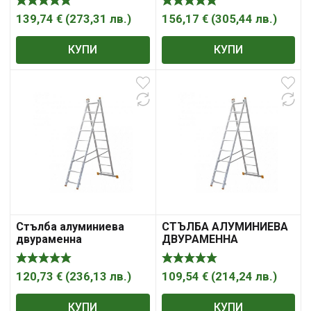
B10B2280
B10B2300
139,74
€
(
273,31
лв.
)
156,17
€
(
305,44
лв.
)
КУПИ
КУПИ
Стълба алуминиева
СТЪЛБА АЛУМИНИЕВА
двураменна
ДВУРАМЕННА
комбинирана (2X9) STS
КОМБИНИРАНА STS
B10B2250
B10B2230 2X8
120,73
€
(
236,13
лв.
)
109,54
€
(
214,24
лв.
)
КУПИ
КУПИ