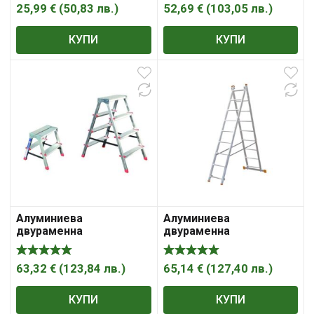
25,99
€
(
50,83
лв.
)
52,69
€
(
103,05
лв.
)
КУПИ
КУПИ
Алуминиева
Алуминиева
двураменна
двураменна
домакинска стълба
комбинирана стълба
63,32
€
(
123,84
лв.
)
65,14
€
(
127,40
лв.
)
КУПИ
КУПИ