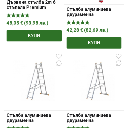
Дървена стълба 2m 6
стъпала Premium
Стълба алуминиева
двураменна
домакинска 2×3 STS
48,05
€
(
93,98
лв.
)
C04CNP03
42,28
€
(
82,69
лв.
)
КУПИ
КУПИ
Стълба алуминиева
Стълба алуминиева
двураменна
двураменна
комбинирана (2X10) STS
комбинирана (2X11) STS