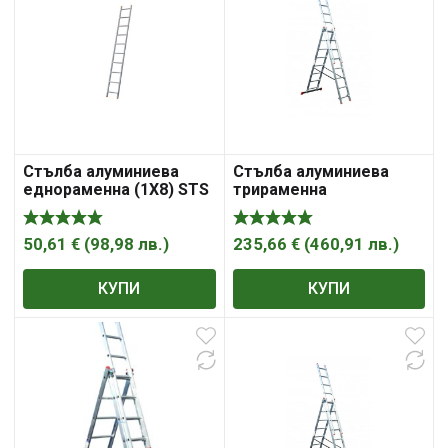
Стълба алуминиева
Стълба алуминиева
еднораменна (1X8) STS
трираменна
B02B230
комбинирана (3X11) STS
B10B3300
50,61
€
(
98,98
лв.
)
235,66
€
(
460,91
лв.
)
КУПИ
КУПИ