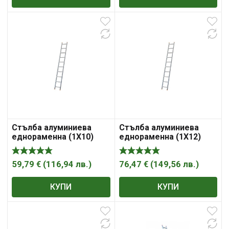
Стълба алуминиева
Стълба алуминиева
еднораменна (1X10)
еднораменна (1X12)
STS B02B280
STS B02B330
59,79
€
(
116,94
лв.
)
76,47
€
(
149,56
лв.
)
КУПИ
КУПИ