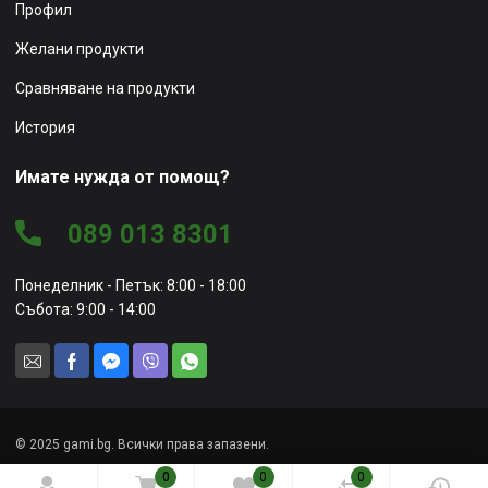
Профил
Желани продукти
Сравняване на продукти
История
Имате нужда от помощ?
089 013 8301
Понеделник - Петък: 8:00 - 18:00
Събота: 9:00 - 14:00
© 2025 gami.bg. Всички права запазени.
0
0
0
Уеб сайт от
Marketing Vision