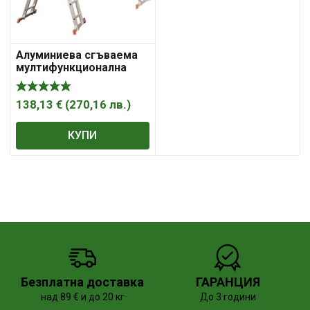
Алуминиева сгъваема
мултифункционална
стълба
138,13
€
(
270,16
лв.
)
КУПИ
Безплатна доставка
ГАРАНЦИЯ
над 89 € и до 20 кг
До 3 години