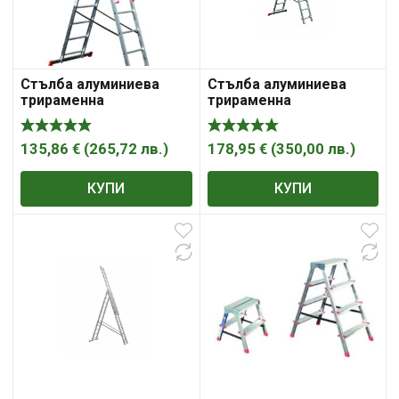
Стълба алуминиева
Стълба алуминиева
трираменна
трираменна
комбинирана (3X7)
комбинирана (3X9) STS
B10B3250
135,86
€
(
265,72
лв.
)
178,95
€
(
350,00
лв.
)
КУПИ
КУПИ