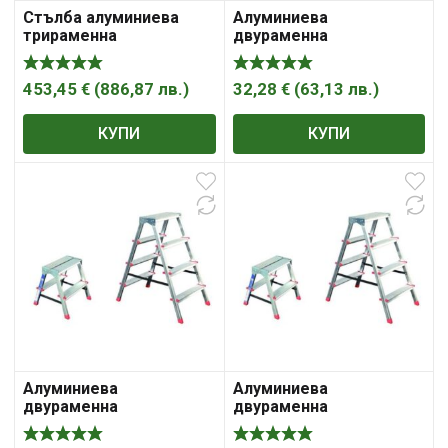
Стълба алуминиева
Алуминиева
трираменна
двураменна
комбинирана PROFI
домакинска стълба
(3X14) STS A09A3400
453,45
€
(
886,87
лв.
)
32,28
€
(
63,13
лв.
)
КУПИ
КУПИ
Алуминиева
Алуминиева
двураменна
двураменна
домакинска стълба
домакинска стълба