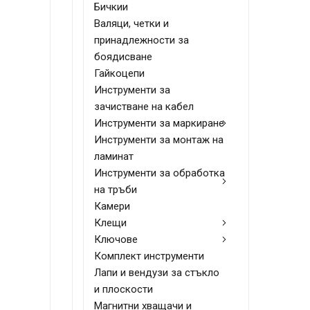
Бичкии
Валяци, четки и
принадлежности за
боядисване
Гайкоцепи
Инструменти за
зачистване на кабел
Инструменти за маркиране
Инструменти за монтаж на
ламинат
Инструменти за обработка
на тръби
Камери
Клещи
Ключове
Комплект инструменти
Лапи и вендузи за стъкло
и плоскости
Магнитни хващачи и