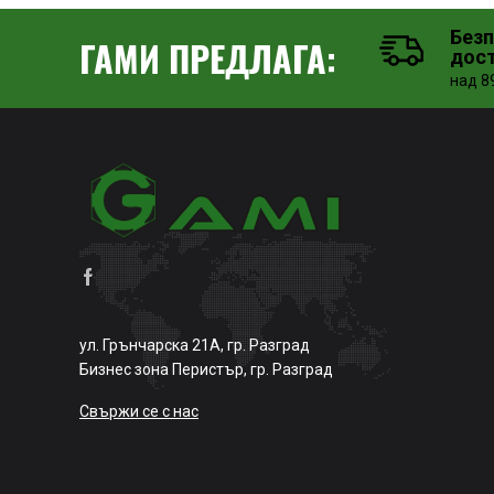
Без
ГАМИ ПРЕДЛАГА:
дос
над 89
ул. Грънчарска 21А, гр. Разград
Бизнес зона Перистър, гр. Разград
Свържи се с нас