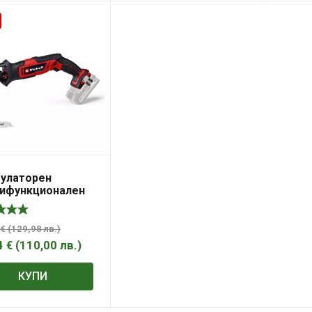
улаторен
ифункционален
уляр TE-AP 18/13
Solo
€
(
129,98
лв.
)
4
€
(
110,00
лв.
)
КУПИ