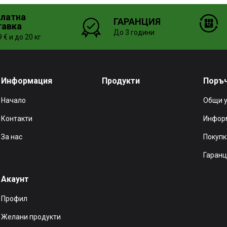
платна
ГАРАНЦИЯ
тавка
До 3 години
 € и до 20 кг
Информация
Продукти
Поръ
Начало
Общи 
Контакти
Информ
За нас
Покупк
Гаранц
Акаунт
Профил
Желани продукти