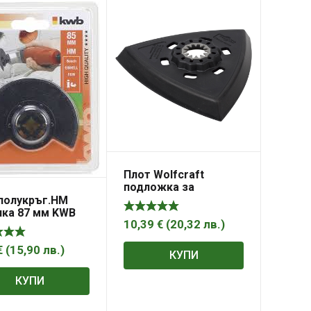
Плот Wolfcraft
подложка за
многофункционален
полукръг.НМ
осцилатор
пка 87 мм KWB
триъгълен 93x93x93
10,39
€
(
20,32
лв.
)
мм, Expert
€
(
15,90
лв.
)
КУПИ
КУПИ