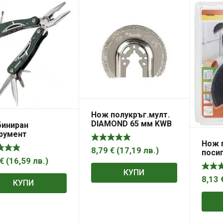
Нож полукръг.мулт.
DIAMOND 65 мм KWB
иниран
румент
нкции
Нож 
8,79
€
(
17,19
лв.
)
поси
€
(
16,59
лв.
)
КУПИ
8,13
КУПИ