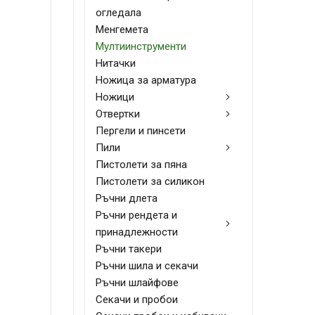
огледала
Менгемета
Мултиинструменти
Нитачки
Ножица за арматура
Ножици
Отвертки
Пергели и пинсети
Пили
Пистолети за пяна
Пистолети за силикон
Ръчни длета
Ръчни рендета и
принадлежности
Ръчни такери
Ръчни шила и секачи
Ръчни шлайфове
Секачи и пробои