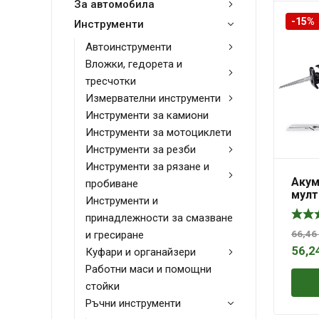
За автомобила
-15%
Инструменти
Автоинструменти
Вложки, гедорета и
тресчотки
Измервателни инструменти
Инструменти за камиони
Инструменти за мотоциклети
Инструменти за резби
Инструменти за рязане и
Акум
пробиване
мулт
Инструменти и
цирк
принадлежности за смазване
Li – 
и гресиране
66,46
56,2
Куфари и органайзери
Работни маси и помощни
стойки
Ръчни инструменти