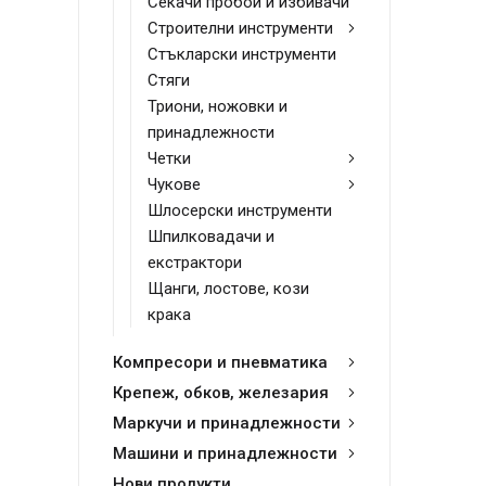
Секачи пробои и избивачи
Строителни инструменти
Стъкларски инструменти
Стяги
Триони, ножовки и
принадлежности
Четки
Чукове
Шлосерски инструменти
Шпилковадачи и
екстрактори
Щанги, лостове, кози
крака
Компресори и пневматика
Крепеж, обков, железария
Маркучи и принадлежности
Машини и принадлежности
Нови продукти