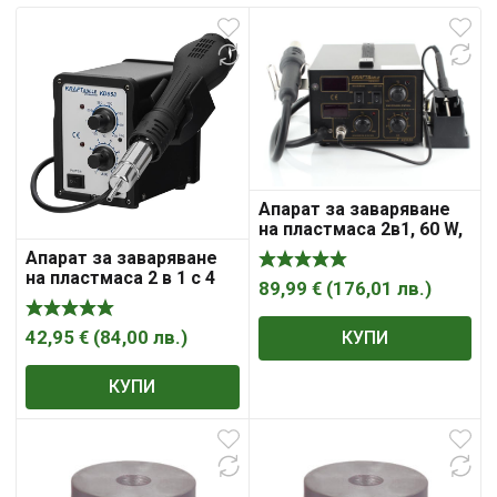
Апарат за заваряване
на пластмаса 2в1, 60 ​​W,
220 V
Апарат за заваряване
на пластмаса 2 в 1 с 4
89,99
€
(
176,01
лв.
)
накрайника
42,95
€
(
84,00
лв.
)
КУПИ
КУПИ