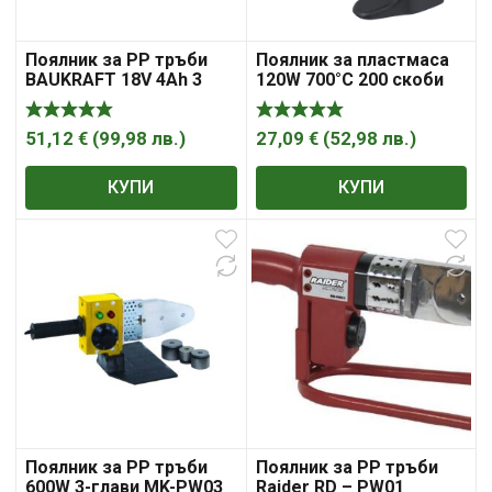
Поялник за PP тръби
Поялник за пластмаса
BAUKRAFT 18V 4Ah 3
120W 700°C 200 скоби
глави Ø20-32mm BMC
куфар RD-HSPW03
BK-PW04
51,12
€
(
99,98
лв.
)
27,09
€
(
52,98
лв.
)
КУПИ
КУПИ
Поялник за РР тръби
Поялник за РР тръби
600W 3-глави MK-PW03
Raider RD – PW01