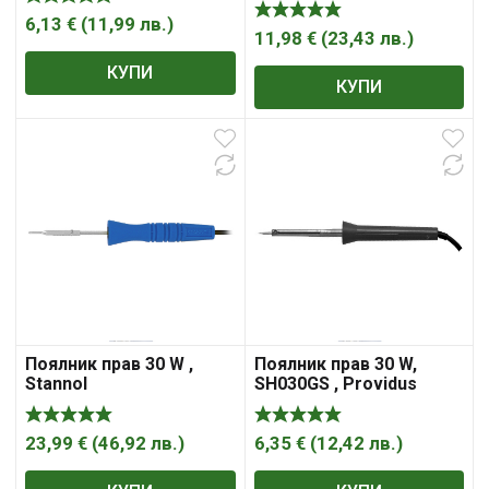
6,13
€
(
11,99
лв.
)
11,98
€
(
23,43
лв.
)
КУПИ
КУПИ
Поялник прав 30 W ,
Поялник прав 30 W,
Stannol
SH030GS , Providus
23,99
€
(
46,92
лв.
)
6,35
€
(
12,42
лв.
)