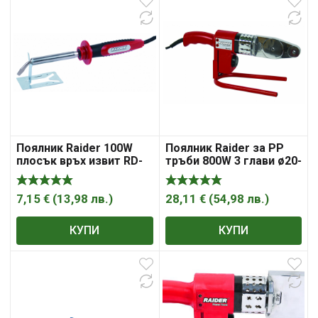
Поялник Raider 100W
Поялник Raider за PP
плосък връх извит RD-
тръби 800W 3 глави ø20-
SI06
32mm RD-PW01L
7,15
€
(
13,98
лв.
)
28,11
€
(
54,98
лв.
)
КУПИ
КУПИ