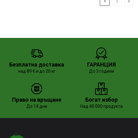
1
2
Безплатна доставка
ГАРАНЦИЯ
над 89 € и до 20 кг
До 3 години
Право на връщане
Богат избор
До 14 дни
Над 40 000 продукта