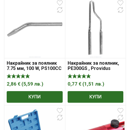
Накрайник за поялник
Накрайник за поялник,
7.75 мм, 100 W, PS100CC
PE300GS , Providus
, Providus
2,86
€
(
5,59
лв.
)
0,77
€
(
1,51
лв.
)
КУПИ
КУПИ