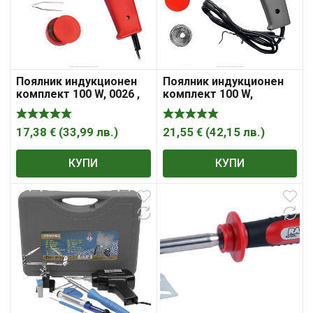
Поялник индукционен
Поялник индукционен
комплект 100 W, 0026 ,
комплект 100 W,
Fervi
SE300GSKB , Providus
17,38
€
(
33,99
лв.
)
21,55
€
(
42,15
лв.
)
КУПИ
КУПИ