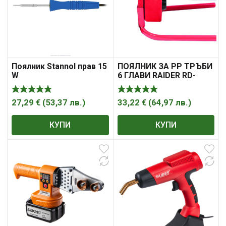
ПОЯЛНИК ЗА PP ТРЪБИ
Поялник Stannol прав 15
6 ГЛАВИ RAIDER RD-
W
PW02
33,22
€
(
64,97
лв.
)
27,29
€
(
53,37
лв.
)
КУПИ
КУПИ