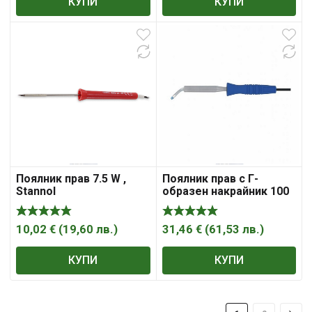
КУПИ
КУПИ
Поялник прав 7.5 W ,
Поялник прав с Г-
Stannol
образен накрайник 100
W , Stannol
10,02
€
(
19,60
лв.
)
31,46
€
(
61,53
лв.
)
КУПИ
КУПИ