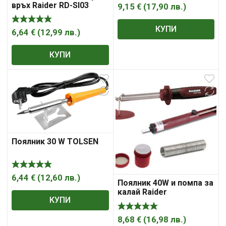
връх Raider RD-SI03
9,15
€
(
17,90
лв.
)
КУПИ
6,64
€
(
12,99
лв.
)
КУПИ
Поялник 30 W TOLSEN
6,44
€
(
12,60
лв.
)
Поялник 40W и помпа за
калай Raider
КУПИ
8,68
€
(
16,98
лв.
)