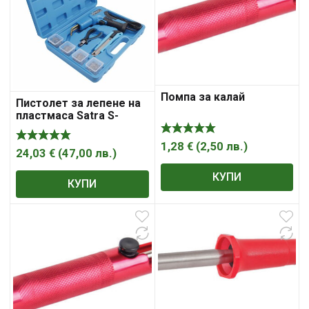
Помпа за калай
Пистолет за лепене на
пластмаса Satra S-
WG50W, 50 W, 200 скоби,
в куфар
1,28
€
(
2,50
лв.
)
24,03
€
(
47,00
лв.
)
КУПИ
КУПИ