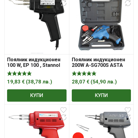
Поялник индукционен
Поялник индукционен
200W A-SG700S ASTA
100 W, EP 100 , Stannol
28,07
€
(
54,90
лв.
)
19,83
€
(
38,78
лв.
)
КУПИ
КУПИ