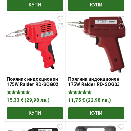
КУПИ
КУПИ
Поялник индокционен
Поялник индокционен
175W Raider RD-SOG02
175W Raider RD-SOG03
15,33
€
(
29,98
лв.
)
11,75
€
(
22,98
лв.
)
КУПИ
КУПИ