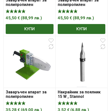
Заваръчен апарат за
Заваръчен апарат за
полипропилен
полипропилен
PROCRAFT PL1500
PROCRAFT PL2000
45,50
€
(
88,99
лв.
)
45,50
€
(
88,99
лв.
)
КУПИ
КУПИ
Заваръчен апарат за
Накрайник за поялник
полипропилен
15 W , Stannol
PROCRAFT PL800
35,28
€
(
69,00
лв.
)
3,52
€
(
6,88
лв.
)