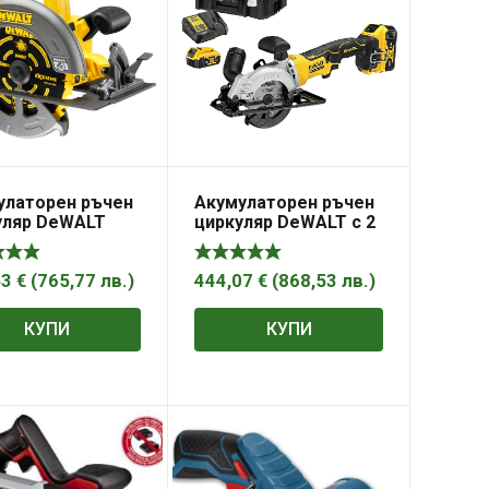
улаторен ръчен
Акумулаторен ръчен
уляр DeWALT
циркуляр DeWALT с 2
атерия и
батерии и зарядно,
но, 54 V, ф 190
18 V, 5 Ah, ф 115 мм,
800 об./мин,
4500 об./мин,
53
€
(
765,77
лв.
)
444,07
€
(
868,53
лв.
)
75N
DCS571P2
КУПИ
КУПИ