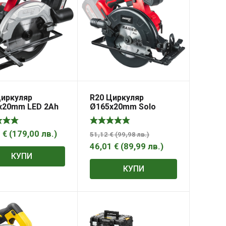
Циркуляр
R20 Циркуляр
x20mm LED 2Ah
Ø165x20mm Solo
KCS20
RDP-YCS20
2
€
(
179,00
лв.
)
51,12
€
(
99,98
лв.
)
46,01
€
(
89,99
лв.
)
КУПИ
КУПИ