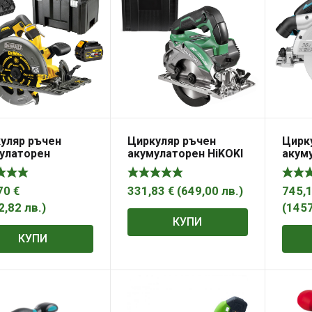
уляр ръчен
Циркуляр ръчен
Цирк
улаторен
акумулаторен HiKOKI
акум
LT с 2 батерии и
– Hitachi без батерия
без б
но, 54 V, 2 Ah, ф
и зарядно, 36 V, ф 125
заря
мм, 5800 об./мин,
мм, 5000 об./мин,
70
€
331,83
€
(
649,00
лв.
)
745,
579T2
CD3605DA
2,82
лв.
)
(
145
КУПИ
КУПИ