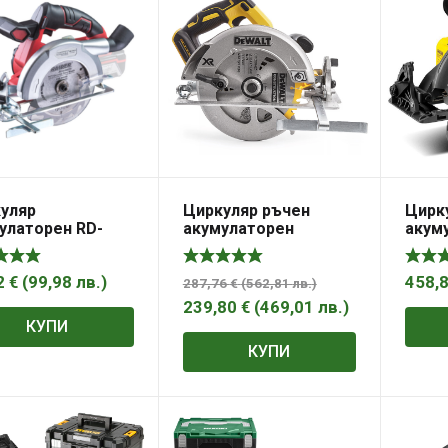
уляр
Циркуляр ръчен
Цирк
улаторен RD-
акумулаторен
акум
1 Solo
DeWALT без батерия
DeWA
и зарядно, 18 V, ф 184
и зар
мм, 5500 об./мин,
мм, 5
2
€
(
99,98
лв.
)
458,
287,76
€
(
562,81
лв.
)
DCS570NT
DCS5
239,80
€
(
469,01
лв.
)
КУПИ
КУПИ