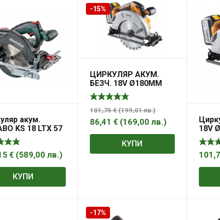
-15%
ЦИРКУЛЯР АКУМ.
БЕЗЧ. 18V Ø180MM
4AH BK-CSL02 SET
101,75
€
(
199,01
лв.
)
уляр акум.
Цирку
86,41
€
(
169,00
лв.
)
BO KS 18 LTX 57
18V 
CSL02
КУПИ
15
€
(
589,00
лв.
)
101,
КУПИ
-17%