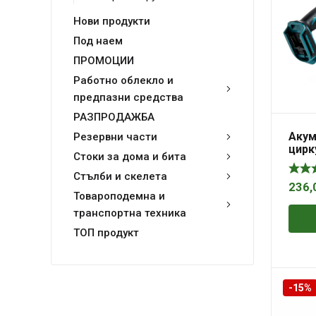
Нови продукти
Под наем
ПРОМОЦИИ
Работно облекло и
предпазни средства
РАЗПРОДАЖБА
Aкум
Резервни части
цирк
Стоки за дома и бита
ф13
Maki
Стълби и скелета
236,
Товароподемна и
транспортна техника
ТОП продукт
-15%