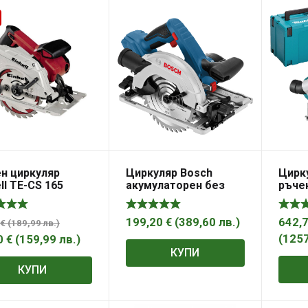
н циркуляр
Циркуляр Bosch
Цирку
ll TE-CS 165
акумулаторен без
ръче
батерия и зарядно,
18 V, ф 165 мм, 3400
об./мин, GKS 18V-57
199,20
€
(
389,60
лв.
)
642,
€
(
189,99
лв.
)
(
125
0
€
(
159,99
лв.
)
КУПИ
КУПИ