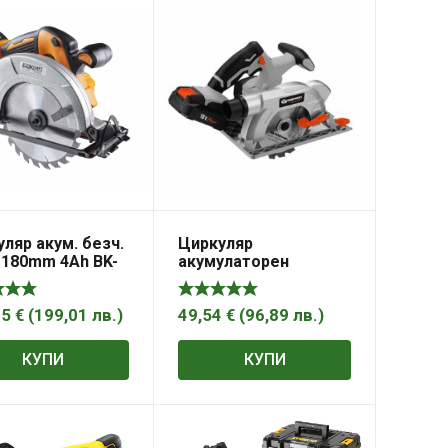
ляр акум. безч.
Циркуляр
Ø180mm 4Ah BK-
акумулаторен
 Set
DAEWOO „UNI-BAT“ /
150mm, 20V Li-ion,
без батерия и
75
€
(
199,01
лв.
)
49,54
€
(
96,89
лв.
)
зарядно устройство/
КУПИ
КУПИ