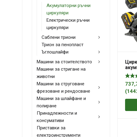
Акумулаторни ръчни
циркуляри
Електрически ръчни
циркуляри
Саблени триони
Трион за пенопласт
Ъглошлайфи
Цирк
Машини за стоителството
акум
Машини за стригане на
DeWA
животни
заряд
190 
Машини за струговане
737,
DCS
фрезоване и рендосване
(
144
Машини за шлайфане и
полиране
Принадлежности и
консумативи
Приставки за
електроинструменти