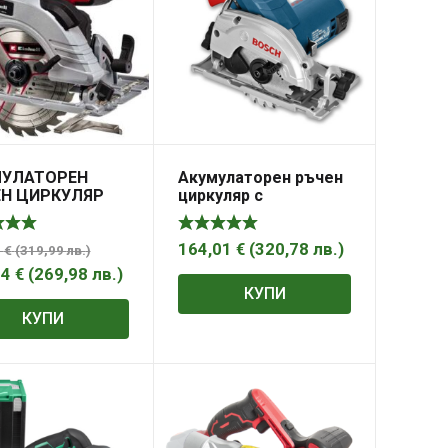
МУЛАТОРЕН
Акумулаторен ръчен
Н ЦИРКУЛЯР
циркуляр с
 18/190 LI BL –
диамантен диск GKS
 POWER X-
12V-26 Professional
GE
Bosch
164,01
€
(
320,78
лв.
)
1
€
(
319,99
лв.
)
04
€
(
269,98
лв.
)
КУПИ
КУПИ