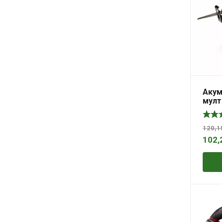
Акум
мулт
цирк
Li BL
120,
102,