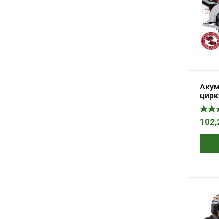
Акум
цирку
CS 1
X-Ch
102,