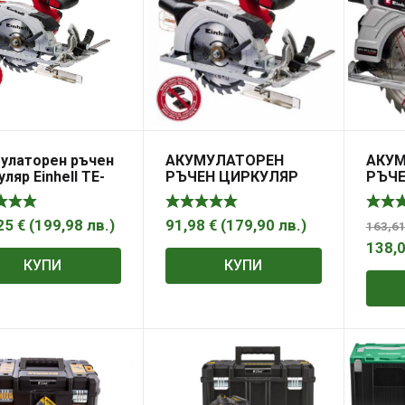
улаторен ръчен
АКУМУЛАТОРЕН
АКУ
ляр Einhell TE-
РЪЧЕН ЦИРКУЛЯР
РЪЧЕ
8 Li – Solo Power
EINHELL TE-CS 18 LI –
TE-CS
ange
SOLO POWER X-
SOLO
CHANGE
CHAN
25
€
(
199,98
лв.
)
91,98
€
(
179,90
лв.
)
163,6
138,
КУПИ
КУПИ