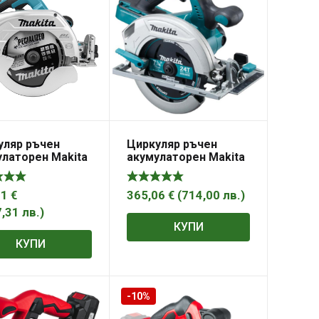
уляр ръчен
Циркуляр ръчен
улаторен Makita
акумулаторен Makita
атерия и
без батерия и
дно
зарядно, 36 V, ф 190
мм, 4800 об./мин,
11
€
365,06
€
(
714,00
лв.
)
DHS710Z
7,31
лв.
)
КУПИ
КУПИ
-10%