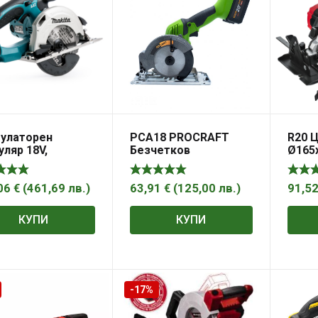
улаторен
PCA18 PROCRAFT
R20 
уляр 18V,
Безчетков
Ø165
6mm DSS501Z
акумулаторен
RDP-
ta
потопяем циркуляр
20V, 120-125 мм, Solo:
06
€
(
461,69
лв.
)
63,91
€
(
125,00
лв.
)
91,5
без зарядно и
батерия
КУПИ
КУПИ
-17%