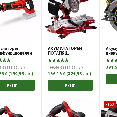
улаторен
АКУМУЛАТОРЕН
Акум
ифункционален
ПОТАПЯЩ
цирк
уляр TP-AP 18/28
ЦИРКУЛЯР EINHELL
без б
 – Solo EINHELL
TE-MS 18/210 LI-SOLO
заряд
мм, 5
391,
15
€
(
234,99
лв.
)
199,40
€
(
389,99
лв.
)
DCS5
25
€
(
199,98
лв.
)
166,16
€
(
324,98
лв.
)
КУПИ
КУПИ
-16%