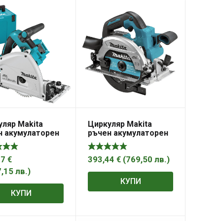
ляр Makita
Циркуляр Makita
н акумулаторен
ръчен акумулаторен
без батерия и
зарядно, 18 V, ф 165
мм
77
€
393,44
€
(
769,50
лв.
)
7,15
лв.
)
КУПИ
КУПИ