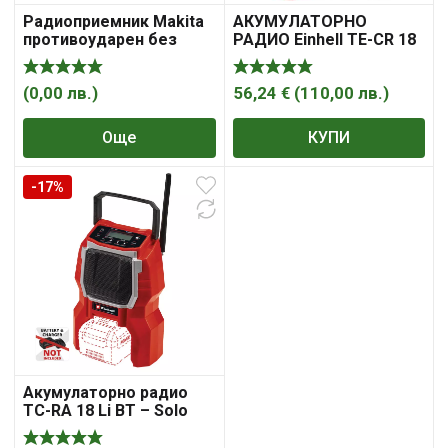
Радиоприемник Makita
АКУМУЛАТОРНО
противоударен без
РАДИО Einhell TE-CR 18
батерия и зарядно, 12-
LI-SOLO
18 V, DMR114
(
0,00
лв.
)
56,24
€
(
110,00
лв.
)
Още
КУПИ
-17%
Акумулаторно радио
TC-RA 18 Li BT – Solo
EINHELL