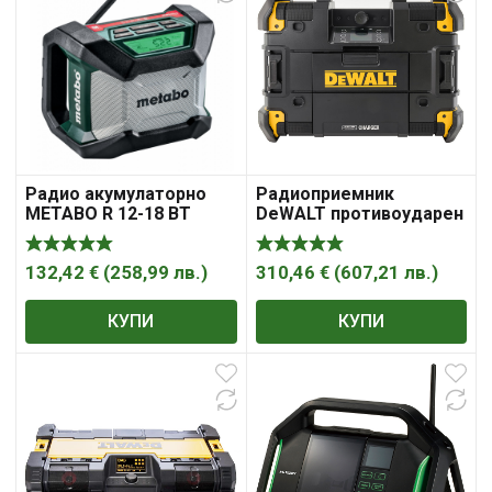
Радио акумулаторно
Радиоприемник
METABO R 12-18 BT
DeWALT противоударен
без батерия и зарядно,
10.8-54 V, DWST1-81078-
QW
132,42
€
(
258,99
лв.
)
310,46
€
(
607,21
лв.
)
КУПИ
КУПИ