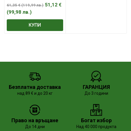
51,12
€
61,35
€
(
119,99
лв.
)
(
99,98
лв.
)
КУПИ
Безплатна доставка
ГАРАНЦИЯ
над 89 € и до 20 кг
До 3 години
Право на връщане
Богат избор
До 14 дни
Над 40 000 продукта