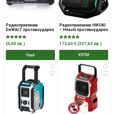
Радиоприемник
Радиоприемник HiKOKI
DeWALT противоударен
– Hitachi противоударен
без батерия и зарядно,
14.4-18 V, UR18DSAL
14.4-18 V, DWST1-75659
(
0,00
лв.
)
172,63
€
(
337,63
лв.
)
Още
КУПИ