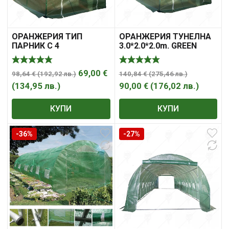
ОРАНЖЕРИЯ ТИП
ОРАНЖЕРИЯ ТУНЕЛНА
ПАРНИК С 4
3.0*2.0*2.0m. GREEN
ПРОЗОРЕЦА И 1 ВРАТА
GARDEN
2.0*2.0*2.0m. К-КТ
69,00
€
98,64
€
(
192,92
лв.
)
140,84
€
(
275,46
лв.
)
(
134,95
лв.
)
90,00
€
(
176,02
лв.
)
КУПИ
КУПИ
-36%
-27%