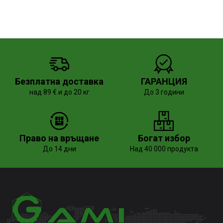
Безплатна доставка
ГАРАНЦИЯ
над 89 € и до 20 кг
До 3 години
Право на връщане
Богат избор
До 14 дни
Над 40 000 продукта