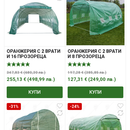
ОРАНЖЕРИЯ С 2 ВРАТИ
ОРАНЖЕРИЯ С 2 ВРАТИ
И 16 ПРОЗОРЕЦА
И 8 ПРОЗОРЕЦА
8.0*3.0*2.0m.
4.0*3.0*2.0m.
347,83
€
(
680,30
лв.
)
197,28
€
(
385,85
лв.
)
255,13
€
(
498,99
лв.
)
127,31
€
(
249,00
лв.
)
КУПИ
КУПИ
-31%
-24%