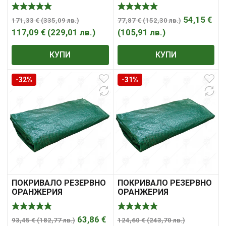
10.0*3.0*2.0m. 2ВРАТИ
3.0*2.0*2.0m. 1ВРАТА
54,15
€
171,33
€
(
335,09
лв.
)
77,87
€
(
152,30
лв.
)
117,09
€
(
229,01
лв.
)
(
105,91
лв.
)
КУПИ
КУПИ
-32%
-31%
ПОКРИВАЛО РЕЗЕРВНО
ПОКРИВАЛО РЕЗЕРВНО
ОРАНЖЕРИЯ
ОРАНЖЕРИЯ
4.0*3.0*2.0m. 2ВРАТИ
6.0*3.0*2.0m. 2 ВРАТИ
63,86
€
93,45
€
(
182,77
лв.
)
124,60
€
(
243,70
лв.
)