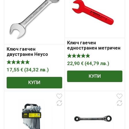
Ключ гаечен
едностранен метричен
Ключ гаечен
1000V VDE, 125mm
двустранен Heyco
Knipex
30х34х325 мм, 350
22,90
€
(
44,79
лв.
)
17,55
€
(
34,32
лв.
)
КУПИ
КУПИ