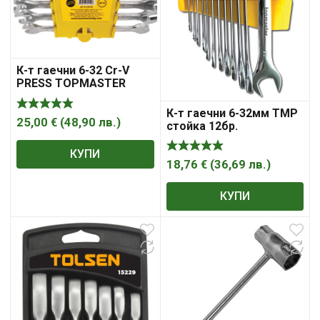
К-т гаечни 6-32 Cr-V
PRESS TOPMASTER
12бр
К-т гаечни 6-32мм ТМР
25,00
€
(
48,90
лв.
)
стойка 12бр.
КУПИ
18,76
€
(
36,69
лв.
)
КУПИ