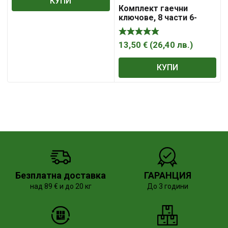
КУПИ
Комплект гаечни
ключове, 8 части 6-
22mm TROY 21508
13,50
€
(
26,40
лв.
)
КУПИ
Безплатна доставка
ГАРАНЦИЯ
над 89 € и до 20 кг
До 3 години