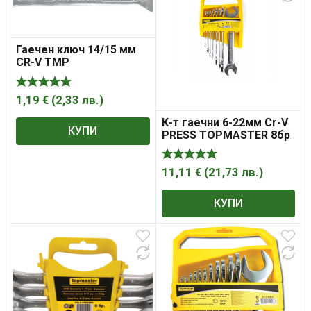
Гаечен ключ 14/15 мм
CR-V TMP
1,19
€
(
2,33
лв.
)
К-т гаечни 6-22мм Cr-V
КУПИ
PRESS TOPMASTER 8бр
11,11
€
(
21,73
лв.
)
КУПИ