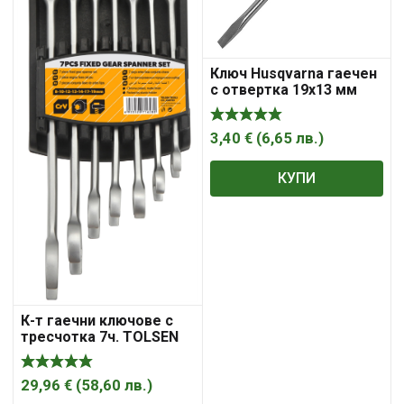
Ключ Husqvarna гаечен
с отвертка 19х13 мм
3,40
€
(
6,65
лв.
)
КУПИ
К-т гаечни ключове с
тресчотка 7ч. TOLSEN
29,96
€
(
58,60
лв.
)