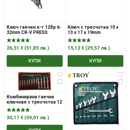
Ключ гаечен к-т 12бр 6-
Ключ с тресчотка 10 х
32mm CR-V PRESS
13 х 17 х 19mm
TOPMASTER
TOPMASTER
26,51
€
(
51,85
лв.
)
15,12
€
(
29,57
лв.
)
КУПИ
КУПИ
Комбинирани гаечни
ключове с тресчотка 12
бр. KD11301
30,17
€
(
59,01
лв.
)