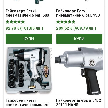
Гайковерт Fervi
Гайковерт Fervi
пневматичен 6 bar, 680
пневматичен 6 bar, 950
Nm, 180 л/мин, 3/4″, 0052
Nm, 240 л/мин, 3/4″, 0786
92,98
€
(
181,85
лв.
)
209,52
€
(
409,79
лв.
)
КУПИ
КУПИ
Гайковерт Fervi
Гайковерт пневмат. 1/2
пневматичен комплект
84111 HANS