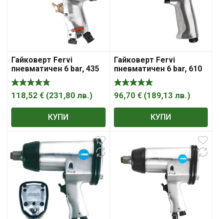
Гайковерт Fervi
Гайковерт Fervi
пневматичен 6 bar, 435
пневматичен 6 bar, 610
Nm, 150 л/мин, 1/2″, 0576
Nm, 150 л/мин, 1/2″, 0571
118,52
€
(
231,80
лв.
)
96,70
€
(
189,13
лв.
)
КУПИ
КУПИ