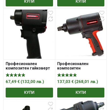
КУПИ
КУПИ
Професионален
Професионален
композитен гайковерт
композитен
1/2″, AP7426 AEROPRO
пневматичен гайковерт
513003
1355 Nm 3/4″Dr. AP7460
67,49
€
(
132,00
лв.
)
137,03
€
(
268,01
лв.
)
КУПИ
КУПИ