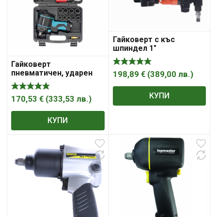
Гайковерт с къс
шпиндел 1″
(пневматичен) 4800Nm
Гайковерт
пневматичен, ударен
198,89
€
(
389,00
лв.
)
G985K2, 1/2″, 610Nm,
9000 об/мин, 17 части.
КУПИ
GROSS
170,53
€
(
333,53
лв.
)
КУПИ