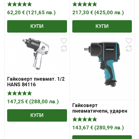
6 bar, 320 Nm, 150 л/мин,
1/2″, 0044
62,20
€
(
121,65
лв.
)
217,30
€
(
425,00
лв.
)
КУПИ
КУПИ
Гайковерт пневмат. 1/2
HANS 84116
147,25
€
(
288,00
лв.
)
Гайковерт
пневматичеnн, ударен
КУПИ
G1285,
1/2″,TwinHammer,
1220Nm, 6500 об/мин,
143,67
€
(
280,99
лв.
)
композитен корпус
GROSS