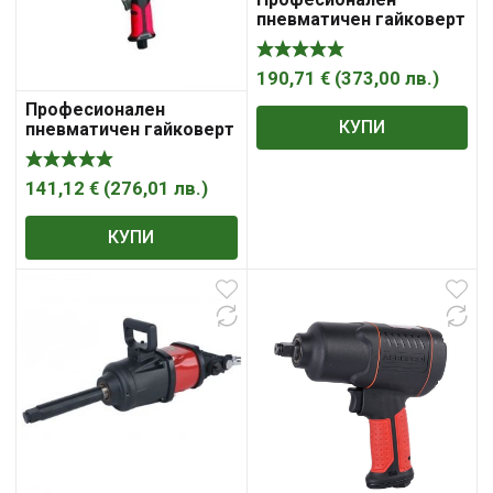
пневматичен гайковерт
2700 Nm 1 „Dr. AP7465
190,71
€
(
373,00
лв.
)
Професионален
КУПИ
пневматичен гайковерт
1800 Nm 3/4″Dr. AP7462
141,12
€
(
276,01
лв.
)
КУПИ