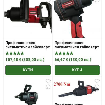
Професионален
Професионален
пневматичен гайковерт
пневматичен гайковерт
1” AP7463 AEROPRO
1/2″ AP7445 AEROPRO
513005
513004
157,48
€
(
308,00
лв.
)
66,47
€
(
130,00
лв.
)
КУПИ
КУПИ
Професионален