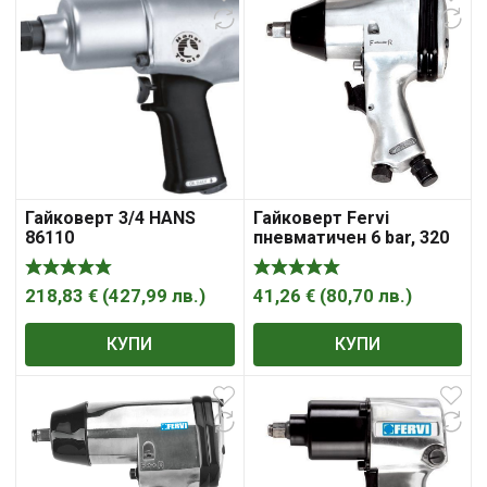
Гайковерт 3/4 HANS
Гайковерт Fervi
86110
пневматичен 6 bar, 320
Nm, 150 л/мин, 1/2″, 0045
218,83
€
(
427,99
лв.
)
41,26
€
(
80,70
лв.
)
КУПИ
КУПИ