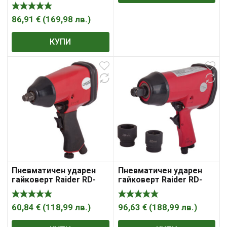
RD-AW04
86,91
€
(
169,98
лв.
)
КУПИ
Пневматичен ударен
Пневматичен ударен
гайковерт Raider RD-
гайковерт Raider RD-
AW03
AW04
60,84
€
(
118,99
лв.
)
96,63
€
(
188,99
лв.
)