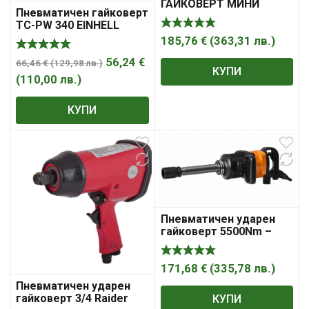
ГАЙКОВЕРТ МИНИ
Пневматичен гайковерт
SUPER DUTY 1/2 FORCE
TC-PW 340 EINHELL
185,76
€
(
363,31
лв.
)
56,24
€
66,46
€
(
129,98
лв.
)
КУПИ
(
110,00
лв.
)
КУПИ
Пневматичен ударен
гайковерт 5500Nm –
Гайковерт в куфар +
2бр. вложки 1140 л/мин
171,68
€
(
335,78
лв.
)
Пневматичен ударен
гайковерт 3/4 Raider
КУПИ