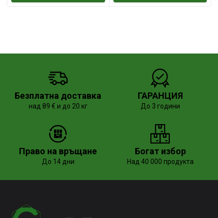
Безплатна доставка
ГАРАНЦИЯ
над 89 € и до 20 кг
До 3 години
Право на връщане
Богат избор
До 14 дни
Над 40 000 продукта