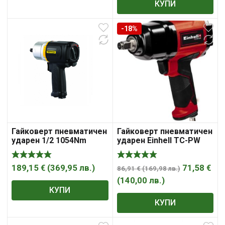
КУПИ
-18%
Гайковерт пневматичен
Гайковерт пневматичен
ударен 1/2 1054Nm
ударен Einhell TC-PW
TOPMASTER 26
610
189,15
€
(
369,95
лв.
)
71,58
€
86,91
€
(
169,98
лв.
)
(
140,00
лв.
)
КУПИ
КУПИ