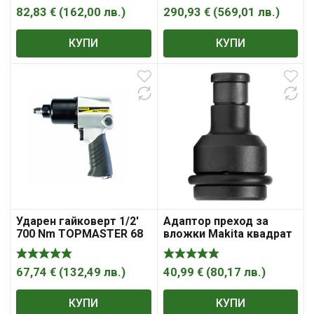
82,83
€
(
162,00
лв.
)
290,93
€
(
569,01
лв.
)
КУПИ
КУПИ
Ударен гайковерт 1/2′
Адаптор преход за
700 Nm TOPMASTER 68
вложки Makita квадрат
– квадрат 1/2″ х 1/4″
67,74
€
(
132,49
лв.
)
40,99
€
(
80,17
лв.
)
КУПИ
КУПИ