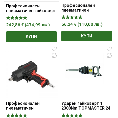
Професионален
Професионален
пневматичен
пневматичен гайковерт
композитен гайковерт
3000Nm 1 „Dr. AP7485
1/2″ Dr. AP17407
AEROPRO 51359
56,24
€
(
110,00
лв.
)
242,86
€
(
474,99
лв.
)
КУПИ
КУПИ
Професионален
Ударен гайковерт 1′
пневматичен
2300Nm TOPMASTER 24
композитен гайковерт
1400 Nm 1/2″ Dr. А301