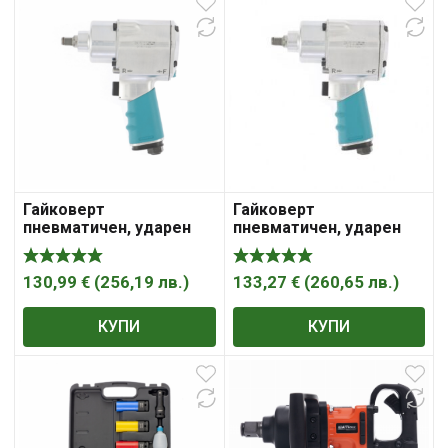
Гайковерт
Гайковерт
пневматичен, ударен
пневматичен, ударен
G1260,1/2″,Twin
G985, 1/2″,Twin Hammer,
Hammer, 813Nm, 7000
610 Nm, 9000 об/мин,
об/мин GROSS
композитен корпус
130,99
€
(
256,19
лв.
)
133,27
€
(
260,65
лв.
)
GROSS
КУПИ
КУПИ