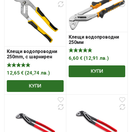
Клещи водопроводни
250мм
Клещи водопроводни
250mm, с шарнирен
6,60
€
(
12,91
лв.
)
реглаж, 1 1/2″ Stanley
КУПИ
12,65
€
(
24,74
лв.
)
КУПИ