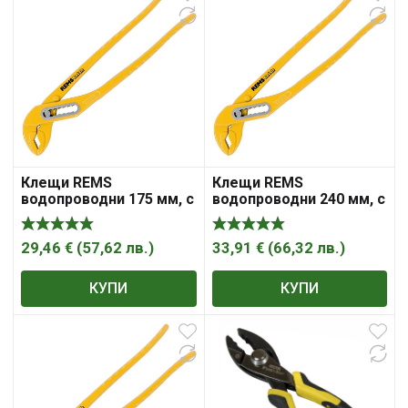
Клещи REMS
Клещи REMS
водопроводни 175 мм, с
водопроводни 240 мм, с
шарнирен реглаж, 1 „,
шарнирен реглаж, 1 1/4
Catch W
„, Catch W
29,46
€
(
57,62
лв.
)
33,91
€
(
66,32
лв.
)
КУПИ
КУПИ