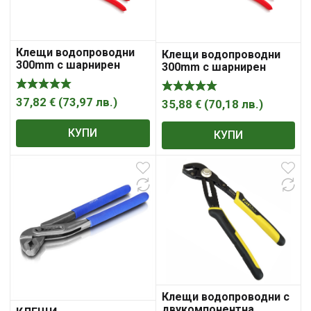
Клещи водопроводни
Клещи водопроводни
300mm с шарнирен
300mm с шарнирен
реглаж 2 3/ 4″ Alligator
реглаж 2 3/ 4″ Knipex
Knipex
Alligator
37,82
€
(
73,97
лв.
)
35,88
€
(
70,18
лв.
)
КУПИ
КУПИ
Клещи водопроводни с
двукомпонентна