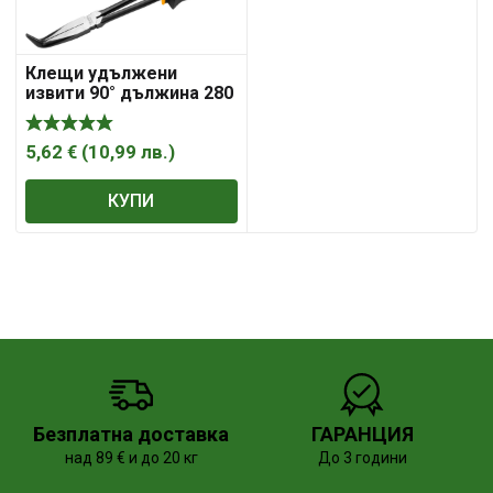
Клещи удължени
извити 90° дължина 280
mm TOLSEN
5,62
€
(
10,99
лв.
)
КУПИ
Безплатна доставка
ГАРАНЦИЯ
над 89 € и до 20 кг
До 3 години