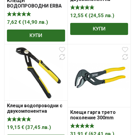
КЛЕЩИ
изолация FATMAX®8
ВОДОПРОВОДНИ ERBA
Stanley
ERBA
12,55
€
(
24,55
лв.
)
7,62
€
(
14,90
лв.
)
КУПИ
КУПИ
Клещи водопроводни с
двукомпонентна
Клещи гарга трето
изолация регулируеми
поколение 300mm
FATMAX®12Stanley
усилени TMP
19,15
€
(
37,45
лв.
)
31,91
€
(
62,41
лв.
)