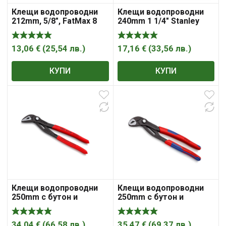
Клещи водопроводни
Клещи водопроводни
212mm, 5/8″, FatMax 8
240mm 1 1/4″ Stanley
Stanley
13,06
€
(
25,54
лв.
)
17,16
€
(
33,56
лв.
)
КУПИ
КУПИ
Клещи водопроводни
Клещи водопроводни
250mm с бутон и
250mm с бутон и
шарнирен реглаж 1 1/ 4″
шарнирен реглаж, 2″,
Knipex Cobra ES
50mm Cobra Knipex
34,04
€
(
66,58
лв.
)
35,47
€
(
69,37
лв.
)