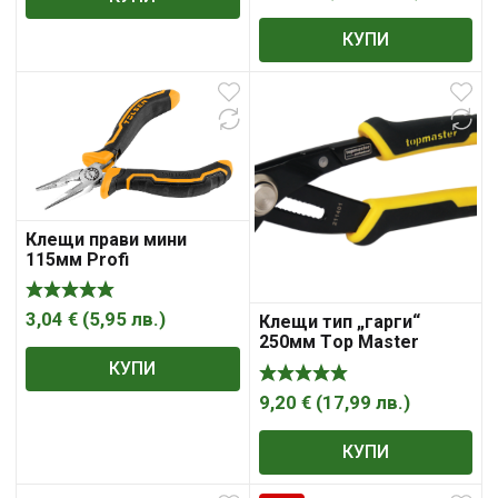
КУПИ
Клещи прави мини
115мм Profi
3,04
€
(
5,95
лв.
)
Клещи тип „гарги“
250мм Тop Master
211401
КУПИ
9,20
€
(
17,99
лв.
)
КУПИ