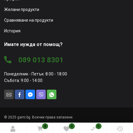
Желани продукти
Сравняване на продукти
История
Имате нужда от помощ?
089 013 8301
Понеделник - Петък: 8:00 - 18:00
Събота: 9:00 - 14:00
© 2025 gami.bg. Всички права запазени.
Уеб сайт от
Marketing Vision
0
0
0