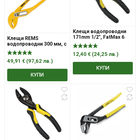
Клещи водопроводни
171mm 1/2″, FatMax 6
Клещи REMS
Stanley
водопроводни 300 мм, с
шарнирен реглаж, 1 1/2
12,40
€
(
24,25
лв.
)
„, Catch W
49,91
€
(
97,62
лв.
)
КУПИ
КУПИ