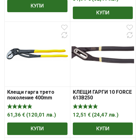
КУПИ
КУПИ
Клещи гарга трето
КЛЕЩИ ГАРГИ 10 FORCE
поколение 400mm
613B250
усилени TMP
61,36
€
(
120,01
лв.
)
12,51
€
(
24,47
лв.
)
КУПИ
КУПИ