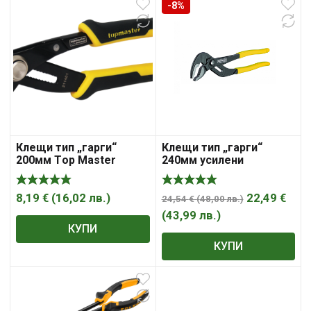
-8%
Клещи тип „гарги“
Клещи тип „гарги“
200мм Тop Master
240мм усилени
211400
TopMaster STARK
210164
8,19
€
(
16,02
лв.
)
22,49
€
24,54
€
(
48,00
лв.
)
(
43,99
лв.
)
КУПИ
КУПИ