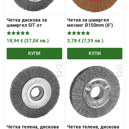
Четка дискова за
Четка за шмиргел
шмиргел SIT от
месинг Ø150mm (6″)
стоманена тел ф
Raider
200х38х23 мм, 4202
18,94
€
(
37,04
лв.
)
3,78
€
(
7,39
лв.
)
КУПИ
КУПИ
Четка телена, дискова
Четка телена, дискова