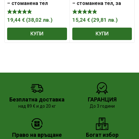
– стоманена тел
– стоманена тел, за
ф180х38х20 мм, 4182
шмиргел, ф 150х38х20
мм,
19,44
€
(
38,02
лв.
)
15,24
€
(
29,81
лв.
)
КУПИ
КУПИ
Безплатна доставка
ГАРАНЦИЯ
над 89 € и до 20 кг
До 3 години
Право на връщане
Богат избор