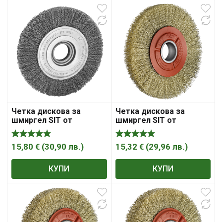
Четка дискова за
Четка дискова за
шмиргел SIT от
шмиргел SIT от
стоманена тел 100 мм,
стоманена тел с месинг
15 мм, 0.30 мм, 3102
ф 150х38х25 мм, CE4153
15,80
€
(
30,90
лв.
)
15,32
€
(
29,96
лв.
)
КУПИ
КУПИ