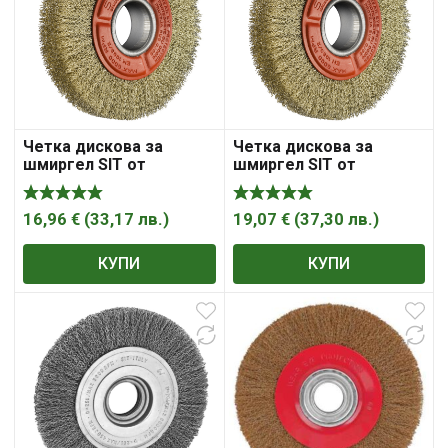
Четка дискова за
Четка дискова за
шмиргел SIT от
шмиргел SIT от
стоманена тел с месинг
стоманена тел с месинг
ф 180х38х22 мм, CE4183
ф 200х38х30 мм, CE4203
16,96
€
(
33,17
лв.
)
19,07
€
(
37,30
лв.
)
КУПИ
КУПИ