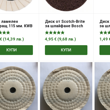
 ламелен
Диск от Scotch-Brite
Диск 
ращ 115 мм. KWB
за шлайфане Bosch
за шл
комплект 5 бр., 128
за ме
мм, P100
пласт
Prem
€
(
14,39
лв.
)
4,95
€
(
9,68
лв.
)
1,49
Chan
КУПИ
КУПИ