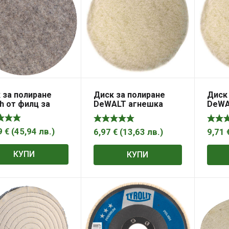
 за полиране
Диск за полиране
Диск
h от филц за
DeWALT агнешка
DeWA
ентършлайф 160
вълна за ъглошлайф
вълн
фина
115 мм, Polishing
125 м
Bonnet
Bonn
9
€
(
45,94
лв.
)
6,97
€
(
13,63
лв.
)
9,71
КУПИ
КУПИ