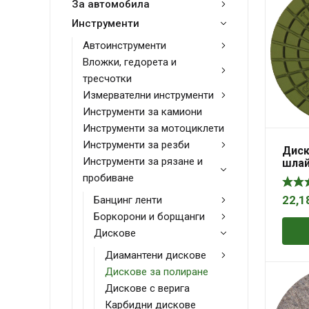
За автомобила
Инструменти
Автоинструменти
Вложки, гедорета и
тресчотки
Измервателни инструменти
Инструменти за камиони
Инструменти за мотоциклети
Инструменти за резби
Диск
Инструменти за рязане и
шлай
гран
пробиване
камъ
мм, 
Банцинг ленти
22,1
Prem
Боркорони и борщанги
Дискове
Диамантени дискове
Дискове за полиране
Дискове с верига
Карбидни дискове