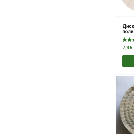
Диск
поли
7,36