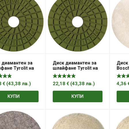
 диамантен за
Диск диамантен за
Диск
фане Tyrolit на
шлайфане Tyrolit на
Bosch
ит, мрамор,
гранит, мрамор,
борм
к с велкро 100
камък с велкро 100
18 мм, P150,
мм, 18 мм, P2000,
8
€
(
43,38
лв.
)
22,18
€
(
43,38
лв.
)
4,36
ium*** Polistar
Premium*** Polistar
КУПИ
КУПИ