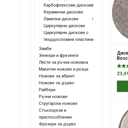
Карбофлексови дискове
Керамични дискове
Ламелни дискове
Циркулярни дискове
Циркулярни дискове с
твърдосплавни пластини
Замби
Диск
Зенкери и фрезенги
Bosc
Листи за ръчна ножовка
ексц
мм, 
Макетни ножове и резци
23,4
Ножове за абрихт
Ножове за дърво
Райбери
Ръчни ножове
Стругарски ножове
Стъклорези и
приспособления
Фрезери за дърво