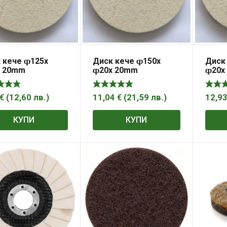
 кече ȹ125x
Диск кече ȹ150x
Диск
x 20mm
ȹ20x 20mm
ȹ20x
€
(
12,60
лв.
)
11,04
€
(
21,59
лв.
)
12,9
КУПИ
КУПИ