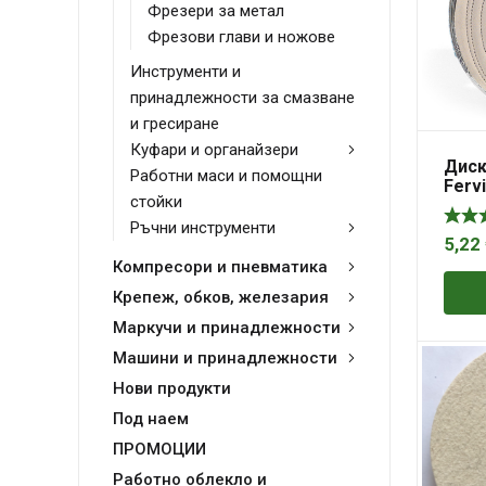
Фрезери за метал
Фрезови глави и ножове
Инструменти и
принадлежности за смазване
и гресиране
Куфари и органайзери
Диск
Работни маси и помощни
Ferv
стойки
шмир
мм, 
Ръчни инструменти
5,22
Компресори и пневматика
Крепеж, обков, железария
Маркучи и принадлежности
Машини и принадлежности
Нови продукти
Под наем
ПРОМОЦИИ
Работно облекло и