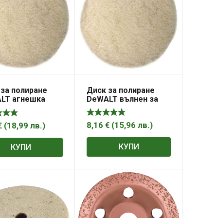
Диск за полиране
 за полиране
DeWALT вълнен за
LT агнешка
полирмашина 180 мм,
а за ъглошлайф
Polishing Bonnet
м, Polishing
et
8,16
€
(
15,96
лв.
)
€
(
18,99
лв.
)
КУПИ
КУПИ