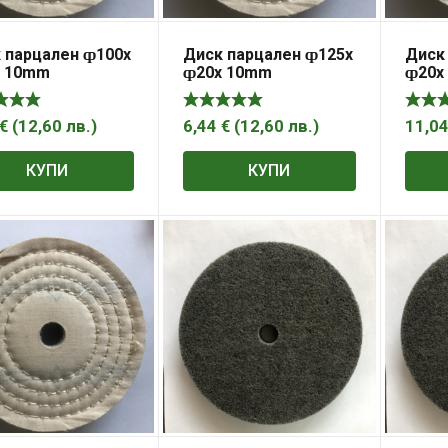
 парцален ȹ100x
Диск парцален ȹ125x
Диск
x 10mm
ȹ20x 10mm
ȹ20x
€
(
12,60
лв.
)
6,44
€
(
12,60
лв.
)
11,0
КУПИ
КУПИ