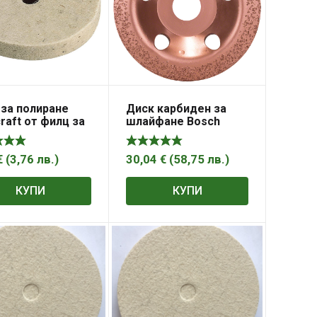
 за полиране
Диск карбиден за
raft от филц за
шлайфане Bosch
ашина 75х10х10
универсален фин,
наклонен 115 мм,
22.23 мм
€
(
3,76
лв.
)
30,04
€
(
58,75
лв.
)
КУПИ
КУПИ