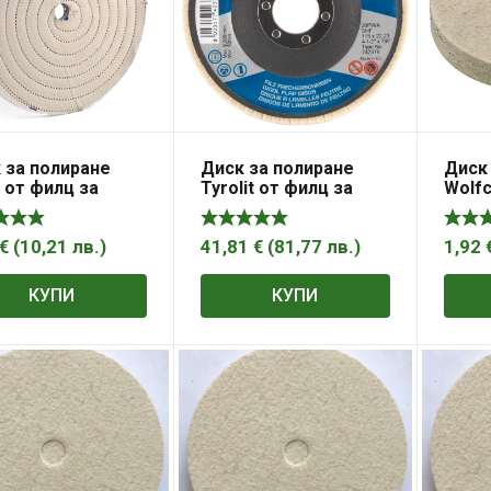
 за полиране
Диск за полиране
Диск
i от филц за
Tyrolit от филц за
Wolfc
гел 150х12х15
ъглошлайф 125х22.2
борм
DCT150
мм, Premium***
мм
€
(
10,21
лв.
)
41,81
€
(
81,77
лв.
)
1,92
КУПИ
КУПИ