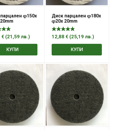
 парцален ȹ150x
Диск парцален ȹ180x
 20mm
ȹ20x 20mm
4
€
(
21,59
лв.
)
12,88
€
(
25,19
лв.
)
КУПИ
КУПИ