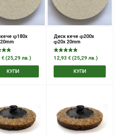
 кече ȹ180x
Диск кече ȹ200x
 20mm
ȹ20x 20mm
3
€
(
25,29
лв.
)
12,93
€
(
25,29
лв.
)
КУПИ
КУПИ