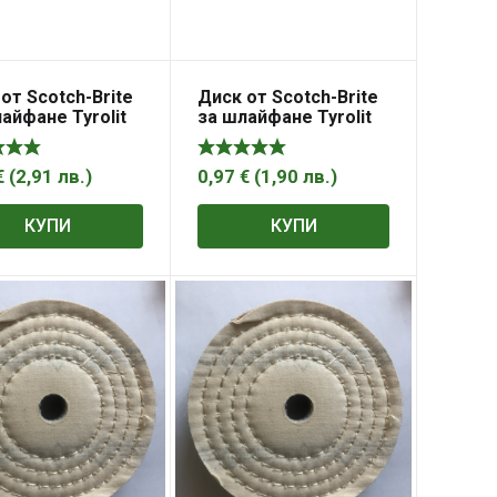
от Scotch-Brite
Диск от Scotch-Brite
айфане Tyrolit
за шлайфане Tyrolit
тал, дърво,
за метал, дърво,
маса 50 мм,
пластмаса 50 мм,
ium SCM Quick-
Premium SCM Quick-
€
(
2,91
лв.
)
0,97
€
(
1,90
лв.
)
ge
Change
КУПИ
КУПИ