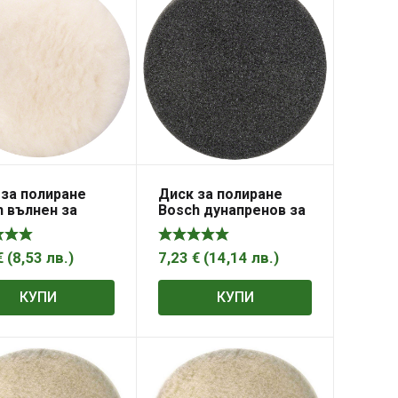
 за полиране
Диск за полиране
 вълнен за
Bosch дунапренов за
ашина 125 мм
бормашина 125 мм
€
(
8,53
лв.
)
7,23
€
(
14,14
лв.
)
КУПИ
КУПИ