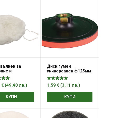
 вълнен за
Диск гумен
ане и
универсален ф125мм
фане „MAKITA“
Velcro
мм
0
€
(
49,48
лв.
)
1,59
€
(
3,11
лв.
)
КУПИ
КУПИ