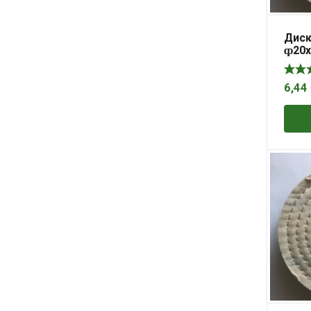
Диск
ȹ20
6,44