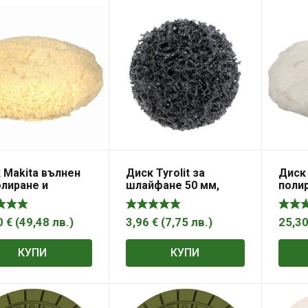
 Makita вълнен
Диск Tyrolit за
Диск
олиране и
шлайфане 50 мм,
полир
йфане
абразивни влакна,
шлай
Premium Quick-
180 
Change
0
€
(
49,48
лв.
)
3,96
€
(
7,75
лв.
)
25,3
КУПИ
КУПИ