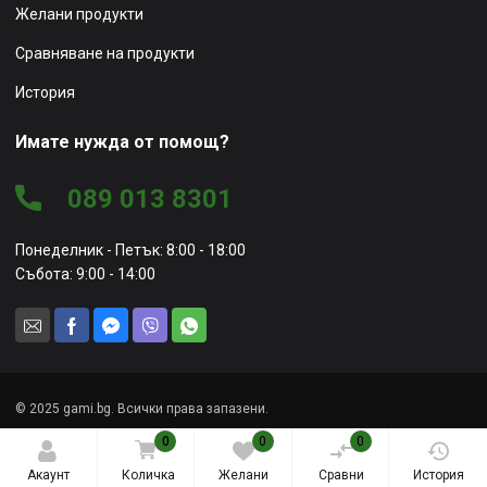
Желани продукти
Сравняване на продукти
История
Имате нужда от помощ?
089 013 8301
Понеделник - Петък: 8:00 - 18:00
Събота: 9:00 - 14:00
© 2025 gami.bg. Всички права запазени.
Уеб сайт от
Marketing Vision
0
0
0
Акаунт
Количка
Желани
Сравни
История