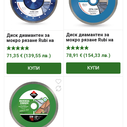
Диск диамантен за
Диск диамантен за
мокро рязане Rubi на
мокро рязане Rubi на
гранитогрес и твърди
гранитогрес и твърди
материали 250×25.4×2.2
материали 250×25.4×1.6
мм, 7 мм, Continuous
78,91
€
(
154,33
лв.
)
мм, 10 мм, Turbo Viper
71,35
€
(
139,55
лв.
)
CPA
TVH
КУПИ
КУПИ