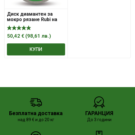
Диск диамантен за
мокро рязане Rubi на
керамични плочки
250×25.4×2.2 мм, CEV-
250 SuperPro
50,42
€
(
98,61
лв.
)
КУПИ
Безплатна доставка
ГАРАНЦИЯ
над 89 € и до 20 кг
До 3 години