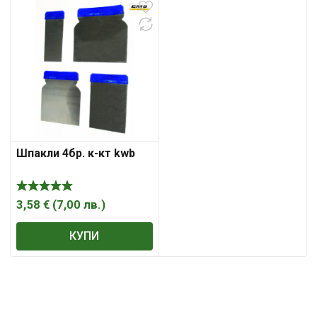
Шпакли 4бр. к-кт kwb
3,58
€
(
7,00
лв.
)
КУПИ