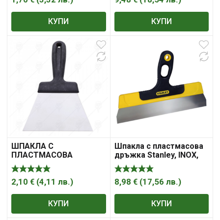
КУПИ
КУПИ
ШПАКЛА С
Шпакла с пластмасова
ПЛАСТМАСОВА
дръжка Stanley, INOX,
ДРЪЖКА DECOREX
300 мм, STHT0-05934
2,10
€
(
4,11
лв.
)
8,98
€
(
17,56
лв.
)
КУПИ
КУПИ