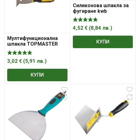
Силиконова шпакла за
фугиране kwb
4,52
€
(
8,84
лв.
)
Мултифункционална
КУПИ
шпакла TOPMASTER
3,02
€
(
5,91
лв.
)
КУПИ