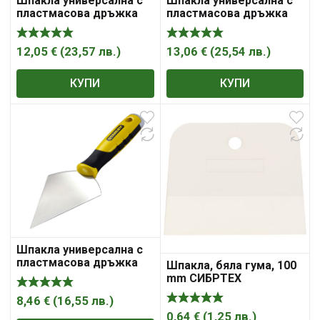
Шпакла универсална с
Шпакла универсална с
пластмасова дръжка
пластмасова дръжка
300mm Stanley
500mm Stanley
12,05
€
(
23,57
лв.
)
13,06
€
(
25,54
лв.
)
КУПИ
КУПИ
Шпакла универсална с
пластмасова дръжка
Шпакла, бяла гума, 100
Stanley
mm СИБРТЕХ
8,46
€
(
16,55
лв.
)
0,64
€
(
1,25
лв.
)