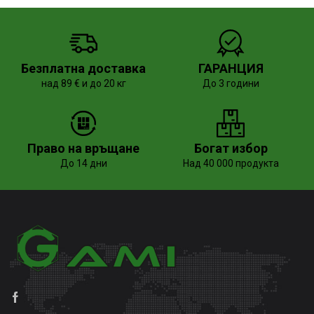
Безплатна доставка
ГАРАНЦИЯ
над 89 € и до 20 кг
До 3 години
Право на връщане
Богат избор
До 14 дни
Над 40 000 продукта