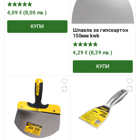
4,09
€
(
8,00
лв.
)
КУПИ
Шпакла за гипскартон
150мм kwb
4,29
€
(
8,39
лв.
)
КУПИ