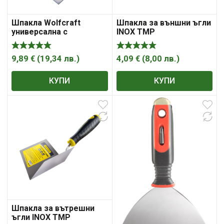
Шпакла Wolfcraft
Шпакла за външни ъгли
универсална с
INOX TMP
пластмасова дръжка
150 мм
9,89
€
(
19,34
лв.
)
4,09
€
(
8,00
лв.
)
КУПИ
КУПИ
Шпакла за вътрешни
ъгли INOX TMP