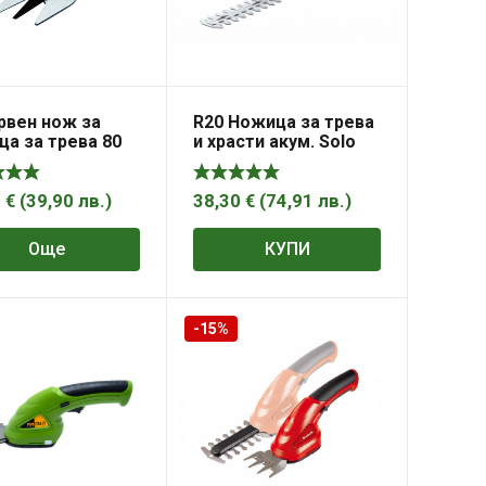
рвен нож за
R20 Ножица за трева
а за трева 80
и храсти акум. Solo
Bosch
RDP-SGSS20
0
€
(
39,90
лв.
)
38,30
€
(
74,91
лв.
)
Още
КУПИ
-15%