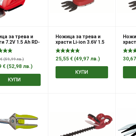
ца за трева и
Ножица за трева и
Ножи
и 7.2V 1.5 Ah RD-
храсти Li-ion 3.6V 1.5
храст
04
Ah Raider RD-GSSL01
Ah Ra
25,55
€
(
49,97
лв.
)
30,6
€
(
59,99
лв.
)
9
€
(
52,98
лв.
)
КУПИ
КУПИ