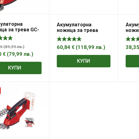
улаторна
Акумулаторна
Акум
ца за трева GC-
ножица за трева
ножи
/1 Li-Solo
Procraft PGH1300
Procr
3,6V, телескопична
3,6V
дръжка с колела
60,84
€
(
118,99
лв.
)
38,3
€
(
89,99
лв.
)
0
€
(
79,99
лв.
)
КУПИ
КУПИ