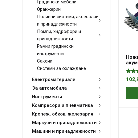
Градински мебели
Оранжерии
Поливни системи, аксесоари
и принадлежности
Помпи, хидрофори и
принадлежности
Ръчни градински
инструменти
Ножи
Саксии
акум
трев
Системи за охлаждане
заря
BUM1
102,
Електроматериали
За автомобила
Инструменти
Компресори и пневматика
Крепеж, обков, железария
Маркучи и принадлежности
Машини и принадлежности