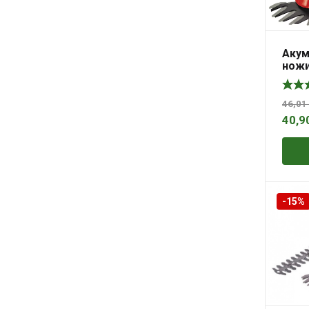
Акум
ножи
CG 18
46,01
40,9
-15%