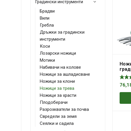
Градински инструменти
Брадви
Вили
Гребла
Дръжки за градински
инструменти
Коси
Лозарски ножици
Мотики
Ножи
Набивачи на колове
град
Ножици за ашладисване
акум
трев
Ножици за клони
бате
76,1
Ножици за трева
3.6 V
Ножици за храсти
80 мм
Плодоберачи
Разрохкватели за почва
Свредели за земя
Сеялки и садила