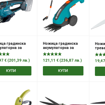
ца градинска
Ножица градинска
Ножи
улаторна за
акумулаторна за
трева
а, без батерия и
трева, с
, Gar
дно 18 V, 160 мм,
телескопична
68Z , Makita
дръжка 3.6 V, 2.5 Ah,
97
€
(
201,39
лв.
)
121,11
€
(
236,87
лв.
)
19,4
80 мм, ClassicCut ,
Gardena
КУПИ
КУПИ