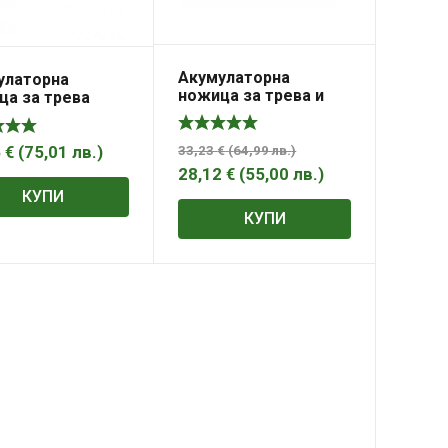
Акумулаторна
улаторна
ножица за трева и
ца за трева
храсти EINHELL GC-
aft PGH1500
CG 3,6 Li WT
5
€
(
75,01
лв.
)
33,23
€
(
64,99
лв.
)
28,12
€
(
55,00
лв.
)
КУПИ
КУПИ