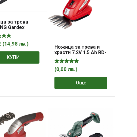
ца за трева
NG Gardex
€
(
14,98
лв.
)
Ножица за трева и
храсти 7.2V 1.5 Ah RD-
КУПИ
GSSL04
(
0,00
лв.
)
Още