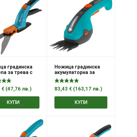
Ножица градинска
ца градинска
акумулаторна за
na за трева с
трева и храсти 3.6 V,
яща се глава
1.5 Ah, 80 мм,
м, Comfort
ClassicCut , Gardena
83,43
€
(
163,17
лв.
)
2
€
(
47,76
лв.
)
КУПИ
КУПИ