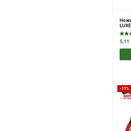
Ножи
LUXE
5,11
-11%