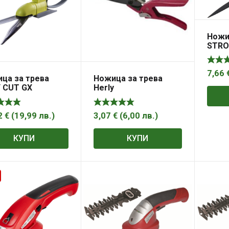
Ножи
STRO
7,66
ца за трева
Ножица за трева
 CUT GX
Herly
2
€
(
19,99
лв.
)
3,07
€
(
6,00
лв.
)
КУПИ
КУПИ