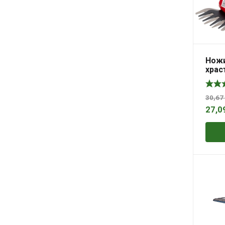
Ножи
храст
GSSL
30,67
27,0