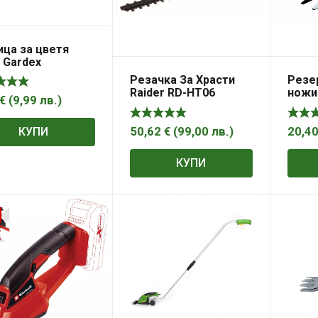
ца за цветя
 Gardex
Резачка За Храсти
Резе
Raider RD-HT06
ножиц
€
(
9,99
лв.
)
мм , 
50,62
€
(
99,00
лв.
)
20,4
КУПИ
КУПИ