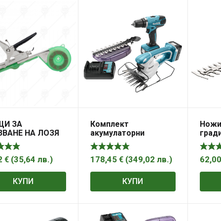
ЩИ ЗА
Комплект
Ножи
ЗВАНЕ НА ЛОЗЯ
акумулаторни
град
MIUM
инструменти Makita
акум
DF347D, UM165D, 14.4
трева
V, 1.3 Ah
батер
2
€
(
35,64
лв.
)
178,45
€
(
349,02
лв.
)
62,0
3.6 V,
80 мм
КУПИ
КУПИ