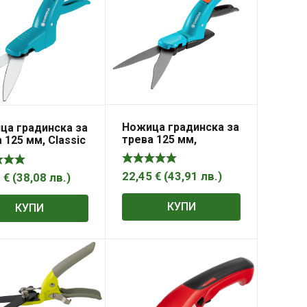
Ножица градинска за
ца градинска за
трева 125 мм,
 125 мм, Classic
Comfort , Gardena
dena
22,45
€
(
43,91
лв.
)
7
€
(
38,08
лв.
)
КУПИ
КУПИ