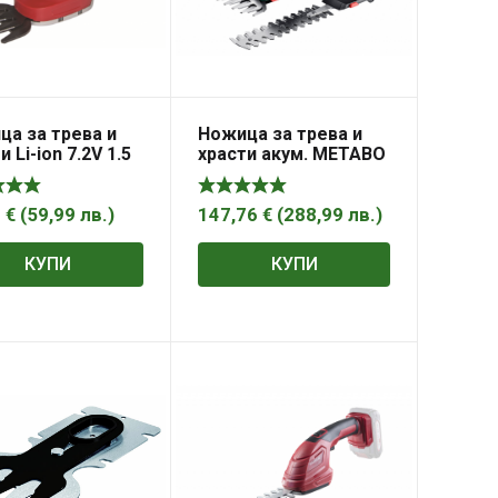
ца за трева и
Ножица за трева и
и Li-ion 7.2V 1.5
храсти акум. METABO
ider RD-GSSL02
SGS 18 Q Solo
7
€
(
59,99
лв.
)
147,76
€
(
288,99
лв.
)
КУПИ
КУПИ