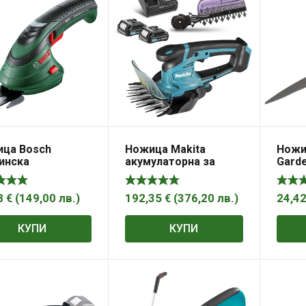
Ножица Makita
ца Bosch
Ножи
акумулаторна за
инска
Garde
трева и храсти
улаторна за
върт
а и храсти с 1
125 м
рия и зарядно,
192,35
€
(
376,20
лв.
)
8
€
(
149,00
лв.
)
24,4
, 1.5 Ah, 120 мм,
, Isio
КУПИ
КУПИ