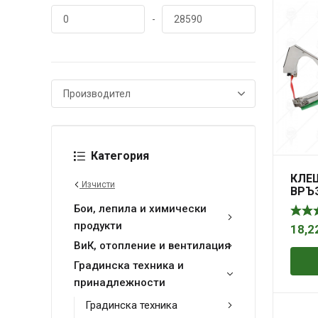
-
Категория
КЛЕ
Изчисти
ВРЪ
PRE
Бои, лепила и химически
продукти
18,2
ВиК, отопление и вентилация
Градинска техника и
принадлежности
Градинска техника