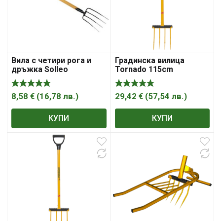
Вила с четири рога и
Градинска вилица
дръжка Solleo
Tornado 115cm
8,58
€
(
16,78
лв.
)
29,42
€
(
57,54
лв.
)
КУПИ
КУПИ