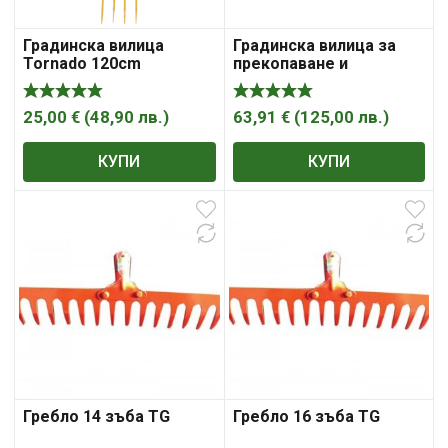
Градинска вилица
Градинска вилица за
Tornado 120cm
прекопаване и
отстраняване на
плевели Soil ripper-
pitchfork
25,00
€
(
48,90
лв.
)
63,91
€
(
125,00
лв.
)
КУПИ
КУПИ
Гребло 14 зъба TG
Гребло 16 зъба TG