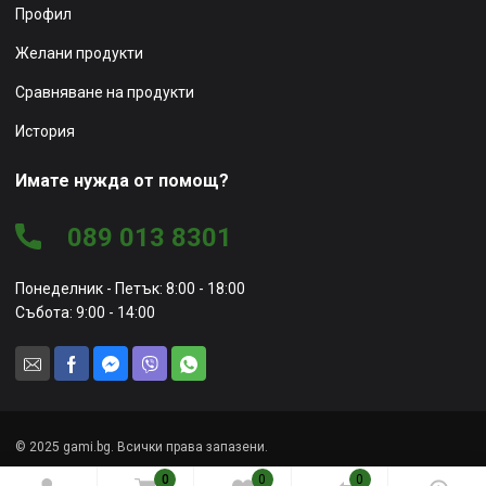
Профил
Желани продукти
Сравняване на продукти
История
Имате нужда от помощ?
089 013 8301
Понеделник - Петък: 8:00 - 18:00
Събота: 9:00 - 14:00
© 2025 gami.bg. Всички права запазени.
0
0
0
Уеб сайт от
Marketing Vision