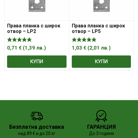
Права планка с широк
Права планка с широк
отвор – LP2
отвор – LP5
0,71
€
(
1,39
лв.
)
1,03
€
(
2,01
лв.
)
КУПИ
КУПИ
Безплатна доставка
ГАРАНЦИЯ
над 89 € и до 20 кг
До 3 години