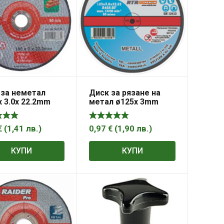
 за неметал
Диск за рязане на
 3.0х 22.2mm
метал ø125x 3mm
r Pro
Bulfex
€
(
1,41
лв.
)
0,97
€
(
1,90
лв.
)
КУПИ
КУПИ