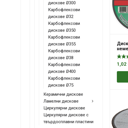
дискове Ø300
Карбофлексови
дискове Ø32
Карбофлексови
дискове Ø350
Карбофлексови
Диск
дискове Ø355
неме
Карбофлексови
Bulf
дискове Ø38
1,02
Карбофлексови
дискове Ø400
Карбофлексови
дискове Ø75
Керамични дискове
Ламелни дискове
Циркулярни дискове
Циркулярни дискове с
твърдосплавни пластини