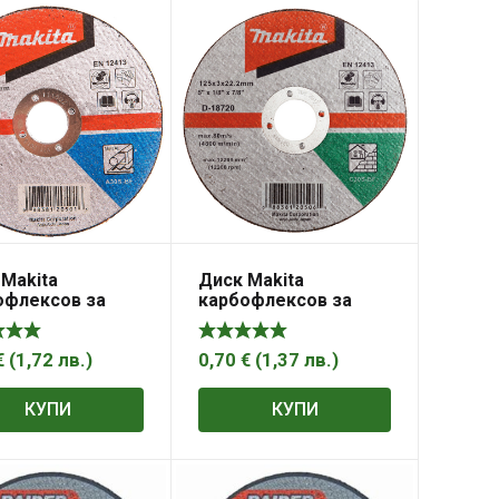
Makita
Диск Makita
офлексов за
карбофлексов за
е на метал
рязане на неметал
125×22.23×3 мм,
C30S-BF, D-18720
€
(
1,72
лв.
)
0,70
€
(
1,37
лв.
)
КУПИ
КУПИ