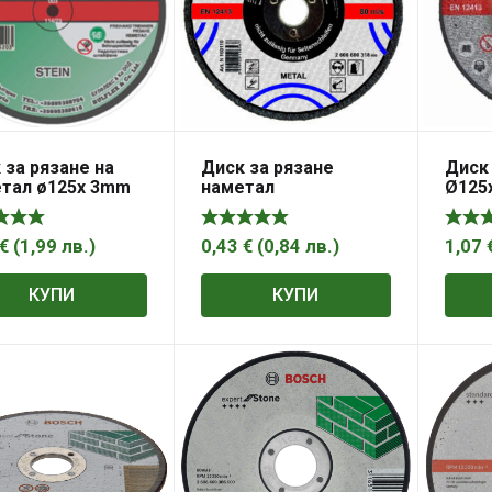
 за рязане на
Диск за рязане
Диск
тал ø125x 3mm
наметал
Ø125х
ex
Raide
€
(
1,99
лв.
)
0,43
€
(
0,84
лв.
)
1,07
КУПИ
КУПИ