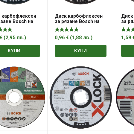
 карбофлексен
Диск карбофлексен
Диск
язане Bosch на
за рязане Bosch на
за ря
ъждаема
неръждаема
неръ
ана 125 мм,
стомана
стома
 мм, 1.6 мм,
125×22.23×1.6 мм, WA
мм, A
€
(
2,95
лв.
)
0,96
€
(
1,88
лв.
)
1,59
t for Inox
60 T BF, прав,
Exper
Standard for Inox
КУПИ
КУПИ