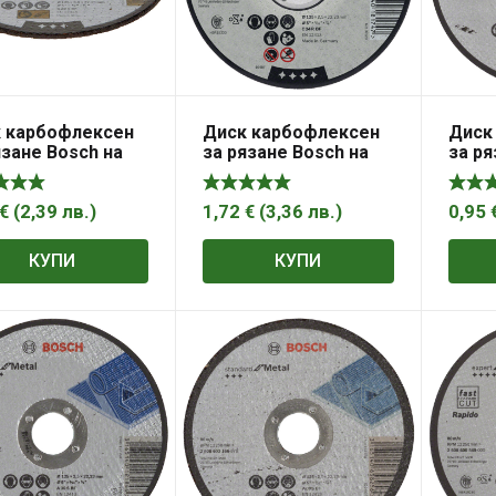
 карбофлексен
Диск карбофлексен
Диск
язане Bosch на
за рязане Bosch на
за ря
к и неметали
камък и неметали
метал
м, 22.23 мм, 3
125×22.23×2.5 мм,
мм, S
Standard for
Expert for Stone
Metal
€
(
2,39
лв.
)
1,72
€
(
3,36
лв.
)
0,95
e
КУПИ
КУПИ