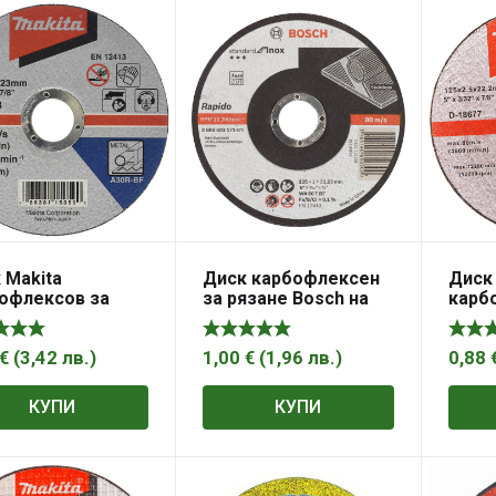
 Makita
Диск карбофлексен
Диск 
офлексов за
за рязане Bosch на
карб
не на метал
неръждаема
рязан
стомана 125×22.23×1
мм, WA 60 T BF,
€
(
3,42
лв.
)
1,00
€
(
1,96
лв.
)
0,88
Standard for Inox –
Rapido
КУПИ
КУПИ