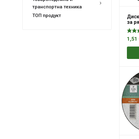
транспортна техника
ТОП продукт
Диск
за р
нер
стом
22.23
1,51
Exper