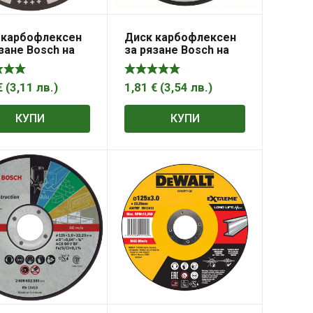
 карбофлексен
Диск карбофлексен
зане Bosch на
за рязане Bosch на
ждаема
неръждаема
на 125×22.23×2
стомана 125×22.2×1
S 60 T INOX BF,
мм, AS 60 V BF, Best
€
(
3,11
лв.
)
1,81
€
(
3,54
лв.
)
t for Inox
for Inox – Rapido Long
Life
КУПИ
КУПИ