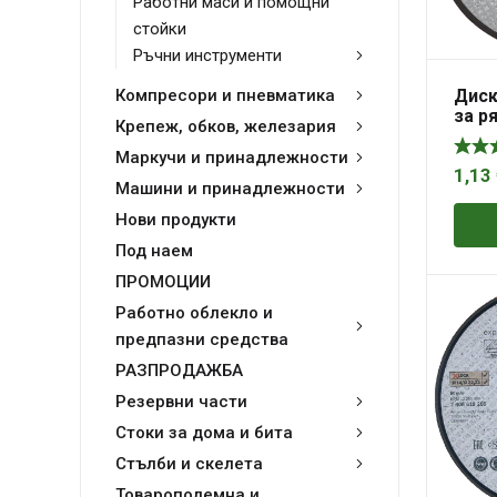
Работни маси и помощни
стойки
Ръчни инструменти
Диск
Компресори и пневматика
за р
Крепеж, обков, железария
мета
мм, A
Маркучи и принадлежности
Exper
1,13
Машини и принадлежности
Нови продукти
Под наем
ПРОМОЦИИ
Работно облекло и
предпазни средства
РАЗПРОДАЖБА
Резервни части
Стоки за дома и бита
Стълби и скелета
Товароподемна и