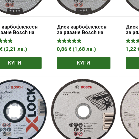
 карбофлексен
Диск карбофлексен
Диск
язане Bosch на
за рязане Bosch на
за ря
л 125×22.23×2.5
метал 125×22.23×2.5
неръ
30 S BF, прав,
мм, Standard for
стома
t for Metal
Metal
22.23
€
(
2,21
лв.
)
0,86
€
(
1,68
лв.
)
1,22
for I
КУПИ
КУПИ