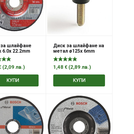
 за шлайфане
Диск за шлайфане на
 6.0х 22.2mm
метал ø125x 6mm
r Pro
Bulflex
€
(
2,09
лв.
)
1,48
€
(
2,89
лв.
)
КУПИ
КУПИ