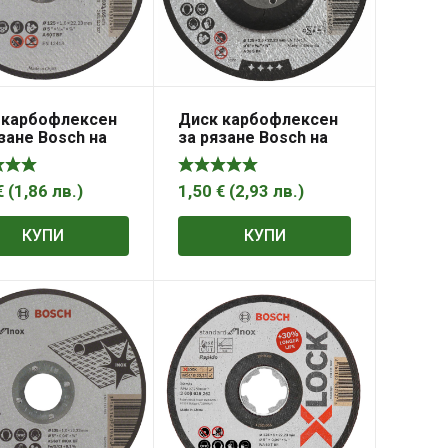
 карбофлексен
Диск карбофлексен
зане Bosch на
за рязане Bosch на
 125×22.23×1.6
метал 125×22.23×2.5
tandard for
мм, A30 S BF,
вдлъбнат, Expert for
€
(
1,86
лв.
)
1,50
€
(
2,93
лв.
)
Metal
КУПИ
КУПИ