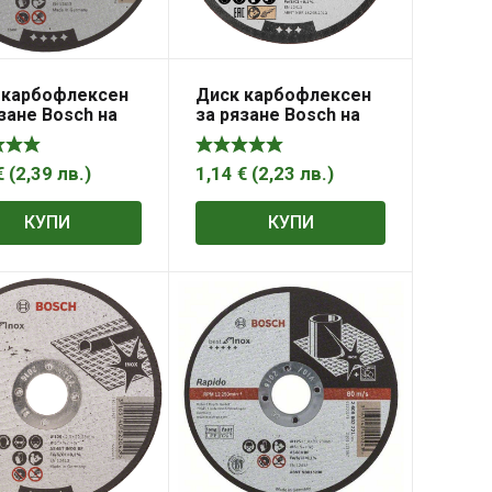
 карбофлексен
Диск карбофлексен
зане Bosch на
за рязане Bosch на
ждаема
неръждаема
на 125 мм,
стомана 125 мм,
 мм, 1 мм, Expert
22.23 мм, 1 мм,
€
(
2,39
лв.
)
1,14
€
(
2,23
лв.
)
nox – Rapido
Standard for Inox
КУПИ
КУПИ