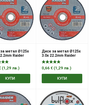
 за метал Ø125х
Диск за метал Ø125х
22.2mm Raider
3.0х 22.2mm Raider
€
(
1,29
лв.
)
0,66
€
(
1,29
лв.
)
КУПИ
КУПИ