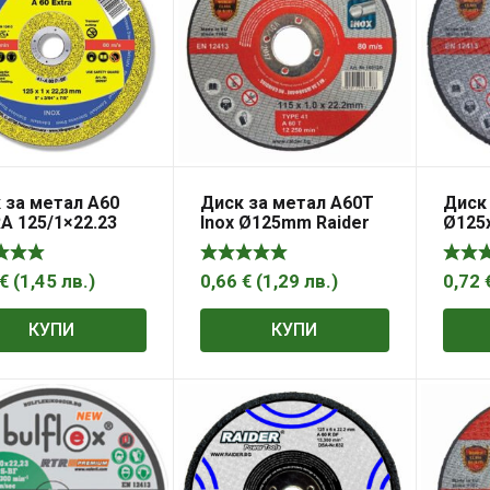
 за метал А60
Диск за метал А60Т
Диск
A 125/1×22.23
Inox Ø125mm Raider
Ø125х
Raide
€
(
1,45
лв.
)
0,66
€
(
1,29
лв.
)
0,72
КУПИ
КУПИ