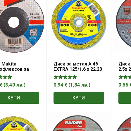
 Makita
Диск за метал A 46
Диск
офлексов за
EXTRA 125/1.6 x 22.23
2.5х 
фане на метал
22.2×6 мм, D-
5
€
(
3,40
лв.
)
0,94
€
(
1,84
лв.
)
0,66
КУПИ
КУПИ