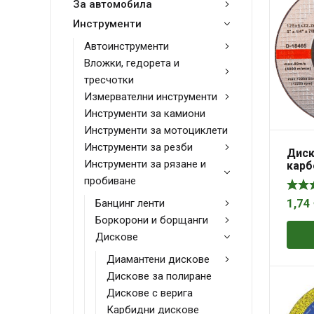
За автомобила
Инструменти
Автоинструменти
Вложки, гедорета и
тресчотки
Измервателни инструменти
Инструменти за камиони
Инструменти за мотоциклети
Инструменти за резби
Диск
Инструменти за рязане и
карб
шлай
пробиване
125×
1846
Банцинг ленти
1,74
Боркорони и борщанги
Дискове
Диамантени дискове
Дискове за полиране
Дискове с верига
Карбидни дискове