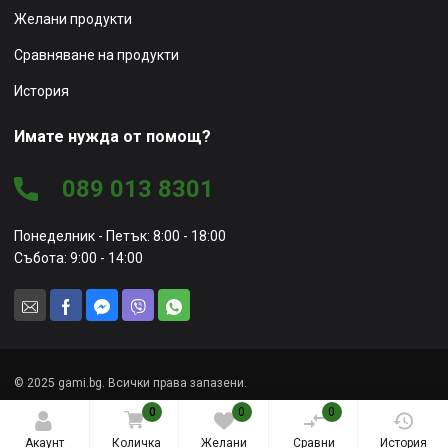
Желани продукти
Сравняване на продукти
История
Имате нужда от помощ?
089 013 8301
Понеделник - Петък: 8:00 - 18:00
Събота: 9:00 - 14:00
© 2025 gami.bg. Всички права запазени.
0
0
0
Уеб сайт от
Marketing Vision
Акаунт
Количка
Желани
Сравни
История