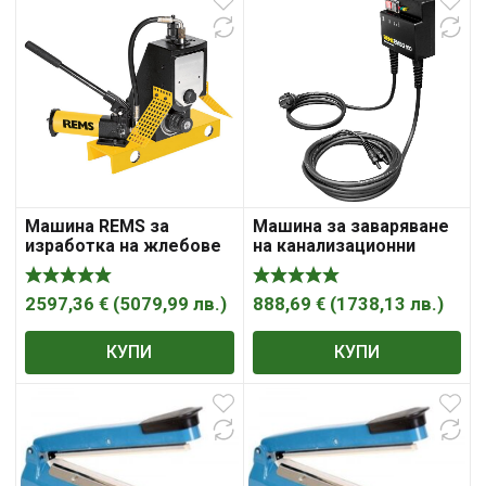
Машина REMS за
Машина за заваряване
изработка на жлебове
на канализационни
за Magnum, Tornado ф 8
тръби с електромуфи
„, Rollnut
1150 W, 40-160 мм, EMSG
160 , REMS
2597,36
€
(
5079,99
лв.
)
888,69
€
(
1738,13
лв.
)
КУПИ
КУПИ