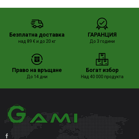
Безплатна доставка
ГАРАНЦИЯ
над 89 € и до 20 кг
До 3 години
Право на връщане
Богат избор
До 14 дни
Над 40 000 продукта