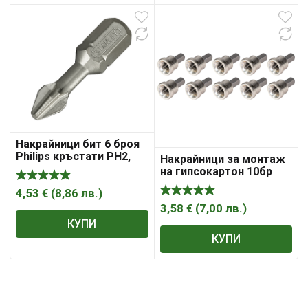
Накрайници бит 6 броя
Philips кръстати PH2,
Накрайници за монтаж
1/4″, 25mm Gamme PRO
на гипсокартон 10бр
Stanley
TMP
4,53
€
(
8,86
лв.
)
3,58
€
(
7,00
лв.
)
КУПИ
КУПИ