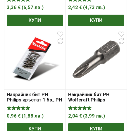
Hard
3,36
€
(
6,57
лв.
)
2,42
€
(
4,73
лв.
)
КУПИ
КУПИ
Накрайник бит PH
Накрайник бит PH
Philips кръстат 1 бр., PH
Wolfcraft Philips
2, 1/4″, 25 мм „Makita“
кръстат PH 2, 1/4″, 30
мм, 2 бр.
0,96
€
(
1,88
лв.
)
2,04
€
(
3,99
лв.
)
КУПИ
КУПИ