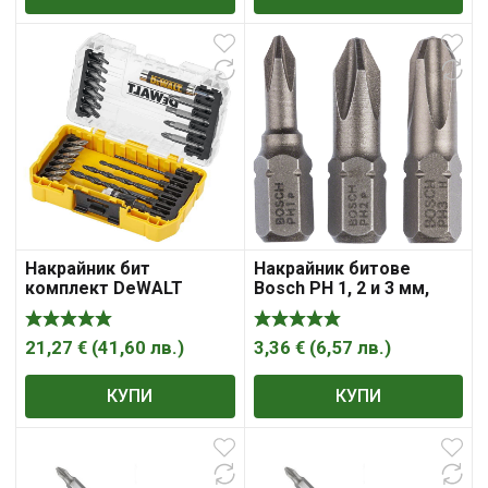
Накрайник бит
Накрайник битове
комплект DeWALT
Bosch PH 1, 2 и 3 мм,
PH/PZ/SB/TX/SW с
1/4″, 25 мм, 3 бр., Extra
магнитен държач 1/4″,
Hard
25 бр., DT70708
21,27
€
(
41,60
лв.
)
3,36
€
(
6,57
лв.
)
КУПИ
КУПИ