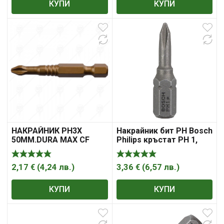
КУПИ
КУПИ
НАКРАЙНИК PH3X
Накрайник бит PH Bosch
50ММ.DURA MAX CF
Philips кръстат PH 1,
1/4″, 25 мм, 3 бр., Extra
Hard
2,17
€
(
4,24
лв.
)
3,36
€
(
6,57
лв.
)
КУПИ
КУПИ