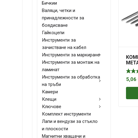
Бичкии
Валяци, четки и
принадлежности за
боядисване
Гайкоцепи
Инструменти за
зачистване на кабел
Инструменти за маркиране
КОМ
Инструменти за монтаж на
МЕТА
ламинат
Инструменти за обработка
5,06
на тръби
Камери
Клещи
Ключове
Комплект инструменти
Лапи и вендузи за стъкло
и плоскости
Магнитни хващачи и