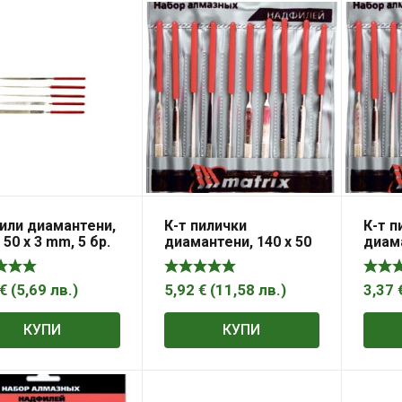
пили диамантени,
К-т пилички
К-т п
 50 х 3 mm, 5 бр.
диамантени, 140 х 50
диама
х 3 mm, 10 бр. MTX
х 3 m
€
(
5,69
лв.
)
5,92
€
(
11,58
лв.
)
3,37
КУПИ
КУПИ