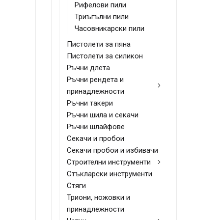
Рифелови пили
Триъгълни пили
Часовникарски пили
Пистолети за пяна
Пистолети за силикон
Ръчни длета
Ръчни рендета и
принадлежности
Ръчни такери
Ръчни шила и секачи
Ръчни шлайфове
Секачи и пробои
Секачи пробои и избивачи
Строителни инструменти
Стъкларски инструменти
Стяги
Триони, ножовки и
принадлежности