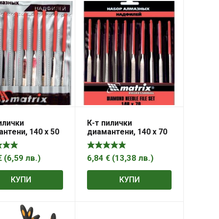
илички
К-т пилички
нтени, 140 х 50
диамантени, 140 х 70
m, 6 бр. MTX
х 3 mm, 10 бр. MTX
MASTER
€
(
6,59
лв.
)
6,84
€
(
13,38
лв.
)
КУПИ
КУПИ