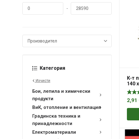
-
Категория
К-т 
Изчисти
140 х
MTX
Бои, лепила и химически
продукти
2,91
ВиК, отопление и вентилация
Градинска техника и
принадлежности
Електроматериали