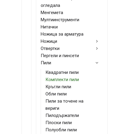
огледала
Менгемета
Мултиинструменти
Нитачки
Ножица за арматура
Ножици
Отвертки
Пергели и пинсети
Пили
Квадратни пили
Комплекти пили
Кръгли пили
Обли пили
Пили за точене на
вериги
Пилодържатели
Плоски пили
Полуобли пили