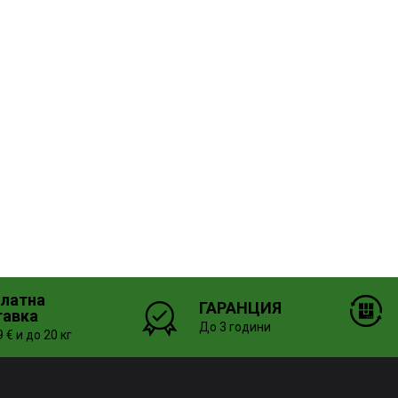
платна
ГАРАНЦИЯ
тавка
До 3 години
 € и до 20 кг