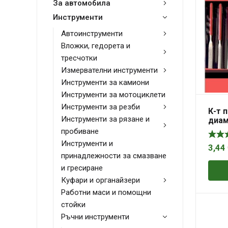
За автомобила
Инструменти
Автоинструменти
Вложки, гедорета и
тресчотки
Измервателни инструменти
Инструменти за камиони
Инструменти за мотоциклети
Инструменти за резби
К-т 
Инструменти за рязане и
диам
х 3 
пробиване
MAS
Инструменти и
3,44
принадлежности за смазване
и гресиране
Куфари и органайзери
Работни маси и помощни
стойки
Ръчни инструменти