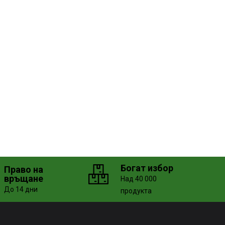
Богат избор
Право на
връщане
Над 40 000
До 14 дни
продукта