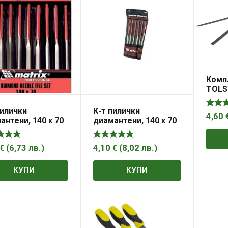
Компл
TOLS
пилички
К-т пилички
4,60
антени, 140 х 70
диамантени, 140 х 70
mm, 5 бр. MTX
х 3 mm, 6 бр. MTX
TER
MASTER
€
(
6,73
лв.
)
4,10
€
(
8,02
лв.
)
КУПИ
КУПИ