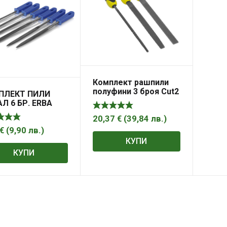
Комплект рашпили
полуфини 3 броя Cut2
ПЛЕКТ ПИЛИ
200mm Stanley
Л 6 БР. ERBA
20,37
€
(
39,84
лв.
)
€
(
9,90
лв.
)
КУПИ
КУПИ