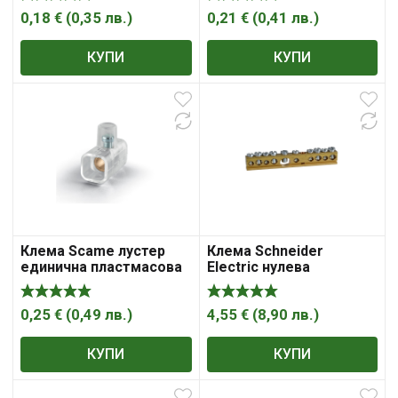
0,18
€
(
0,35
лв.
)
0,21
€
(
0,41
лв.
)
КУПИ
КУПИ
Клема Scame лустер
Клема Schneider
единична пластмасова
Electric нулева
6мм2, прозрачна
неизолирана 80A, 10
гнезда
0,25
€
(
0,49
лв.
)
4,55
€
(
8,90
лв.
)
КУПИ
КУПИ