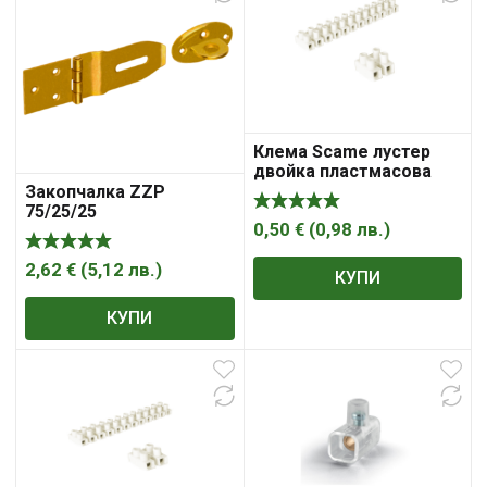
Клема Scame лустер
двойка пластмасова
10мм2, бял
Закопчалка ZZP
75/25/25
0,50
€
(
0,98
лв.
)
2,62
€
(
5,12
лв.
)
КУПИ
КУПИ