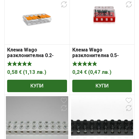
Клема Wago
Клема Wago
разклонителна 0.2-
разклонителна 0.5-
4мм2, прозрачна, 32A, 5
2.5мм2, 4 гнезда,
гнезда, Compact
Compact Push Wire
0,58
€
(
1,13
лв.
)
0,24
€
(
0,47
лв.
)
КУПИ
КУПИ