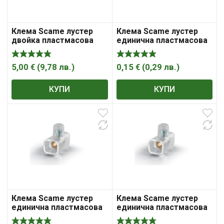
Клема Scame лустер
Клема Scame лустер
двойка пластмасова
единична пластмасова
35мм2, бял
1.5мм2, прозрачна
5,00
€
(
9,78
лв.
)
0,15
€
(
0,29
лв.
)
КУПИ
КУПИ
Клема Scame лустер
Клема Scame лустер
единична пластмасова
единична пластмасова
2.5мм2, прозрачна
4мм2, прозрачна