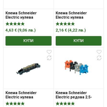
Клема Schneider
Клема Schneider
Electric нулева
Electric нулева
неизолирана 80A, 4
неизолирана 80A, 6
гнезда
гнезда
4,63
€
(
9,06
лв.
)
2,16
€
(
4,22
лв.
)
КУПИ
КУПИ
Клема Schneider
Клема Schneider
Electric нулева
Electric редова 2.5-
неизолирана 80A, 8
35мм2, сива, 125A,
гнезда
Linergy TR