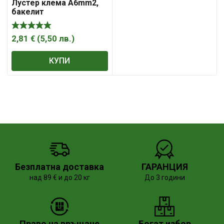
Лустер клема А6mm2,
бакелит
2,81
€
(
5,50
лв.
)
КУПИ
Безплатна доставка
ГАРАНЦИЯ
над 89 € и до 20 кг
До 3 години
Право на връщане
Богат избор