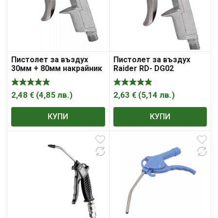
Пистолет за въздух
Пистолет за въздух
30мм + 80мм накрайник
Raider RD- DG02
Raider RD-DG02
2,48
€
(
4,85
лв.
)
2,63
€
(
5,14
лв.
)
КУПИ
КУПИ