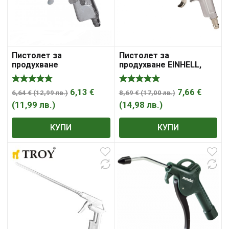
Пистолет за
Пистолет за
продухване
продухване EINHELL,
удължен
6,13
€
7,66
€
6,64
€
(
12,99
лв.
)
8,69
€
(
17,00
лв.
)
(
11,99
лв.
)
(
14,98
лв.
)
КУПИ
КУПИ