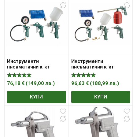
Инструменти
Инструменти
пневматични к-кт
пневматични к-кт
METABO LPZ 4 SET
METABO LPZ 7 SET
76,18
€
(
149,00
лв.
)
96,63
€
(
188,99
лв.
)
КУПИ
КУПИ