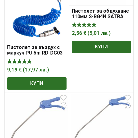
Пистолет за обдухване
110мм S-BG4N SATRA
2,56
€
(
5,01
лв.
)
КУПИ
Пистолет за въздух с
маркуч PU 5m RD-DG03
9,19
€
(
17,97
лв.
)
КУПИ