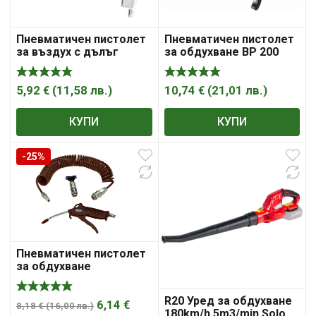
Пневматичен пистолет
Пневматичен пистолет
за въздух с дълъг
за обдухване BP 200
накрайник Troy 18606
5,92
€
(
11,58
лв.
)
10,74
€
(
21,01
лв.
)
КУПИ
КУПИ
-25%
Пневматичен пистолет
за обдухване
KRAFT&DELE KD2120, 6
мм, в комплект с
R20 Уред за обдухване
маркуч
6,14
€
8,18
€
(
16,00
лв.
)
180km/h 5m3/min Solo