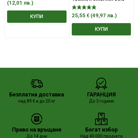
(
12,01
лв.
)
RDP-YBL20
25,55
€
(
49,97
лв.
)
КУПИ
КУПИ
Безплатна доставка
ГАРАНЦИЯ
над 89 € и до 20 кг
До 3 години
Право на връщане
Богат избор
До 14 дни
Над 40 000 продукта