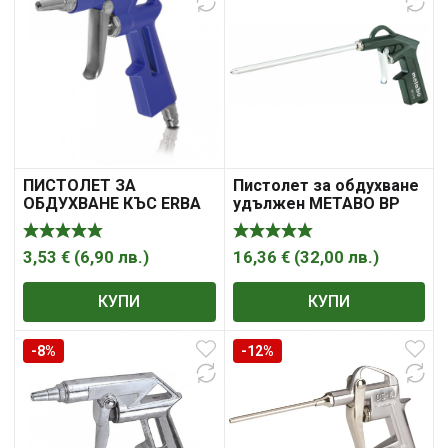
ПИСТОЛЕТ ЗА
Пистолет за обдухване
ОБДУХВАНЕ КЪС ERBA
удължен METABO BP
210
3,53
€
(
6,90
лв.
)
16,36
€
(
32,00
лв.
)
КУПИ
КУПИ
-8%
-12%