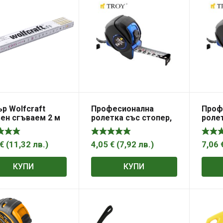
р Wolfcraft
Професионална
Проф
ен сгъваем 2 м
ролетка със стопер,
ролет
3mx16mm Troy 23163
5m x
2316
€
(
11,32
лв.
)
4,05
€
(
7,92
лв.
)
7,06
КУПИ
КУПИ