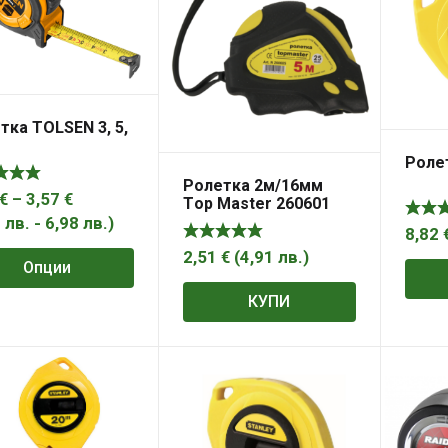
тка TOLSEN 3, 5,
Ролет
Ролетка 2м/16мм
Price
€
–
3,57
€
Тop Master 260601
range:
6
лв.
-
6,98
лв.
)
8,82
1,41 €
2,51
€
(
4,91
лв.
)
Опции
through
3,57 €
КУПИ