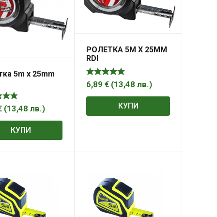
РОЛЕТКА 5M Х 25MM
RDI
тка 5m х 25mm
6,89
€
(
13,48
лв.
)
КУПИ
€
(
13,48
лв.
)
КУПИ