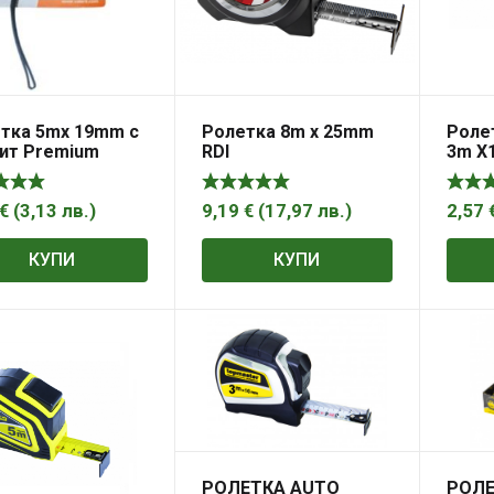
тка 5mх 19mm с
Ролетка 8m x 25mm
Ролет
ит Premium
RDI
3m X
€
(
3,13
лв.
)
9,19
€
(
17,97
лв.
)
2,57
КУПИ
КУПИ
РОЛЕТКА AUTO
РОЛЕ