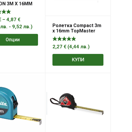
ION 3М Х 16MM
Price
€
–
4,87
€
Ролетка Compact 3m
range:
4
лв.
-
9,52
лв.
)
x 16mm TopMaster
1,91 €
Опции
through
2,27
€
(
4,44
лв.
)
4,87 €
КУПИ