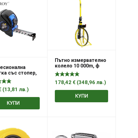
Пътно измерватeлно
колело 10 000m, ф
есионална
400mm, MW55 Stanley
ка със стопер,
 25mm Troy
178,42
€
(
348,96
лв.
)
5
€
(
13,81
лв.
)
КУПИ
КУПИ