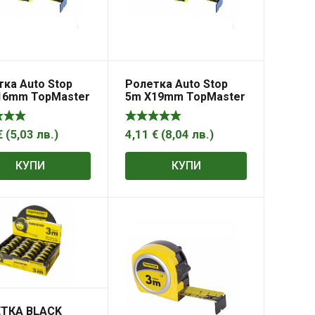
ка Auto Stop
Ролетка Auto Stop
16mm TopMaster
5m X19mm TopMaster
€
(
5,03
лв.
)
4,11
€
(
8,04
лв.
)
КУПИ
КУПИ
ТКА BLACK