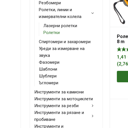
Резбомери
Ролетки, линии и
измервателни колела
Лазерни ролетки
Ролетки
Роле
8 m
Спиртомери и захаромери
Уреди за измерване на
звука
1,41
Фазомери
(
2,7
Шаблони
Шублери
Ъгломери
Инструменти за камиони
Инструменти за мотоциклети
Инструменти за резби
Инструменти за рязане и
пробиване
Инструменти и