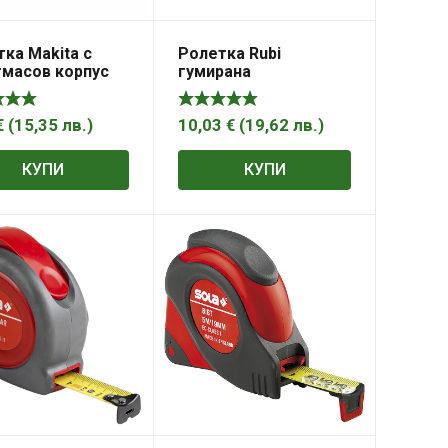
ка Makita с
Ролетка Rubi
тмасов корпус
гумирана
, B-57130
противоударна 5 м
€
(
15,35
лв.
)
10,03
€
(
19,62
лв.
)
КУПИ
КУПИ