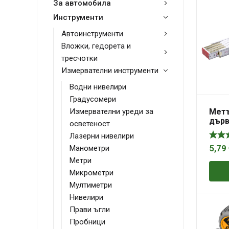
За автомобила
Инструменти
Автоинструменти
Вложки, гедорета и
тресчотки
Измервателни инструменти
Водни нивелири
Градусомери
Метъ
Измервателни уреди за
дърв
осветеност
Лазерни нивелири
Манометри
5,79
Метри
Микрометри
Мултиметри
Нивелири
Прави ъгли
Пробници