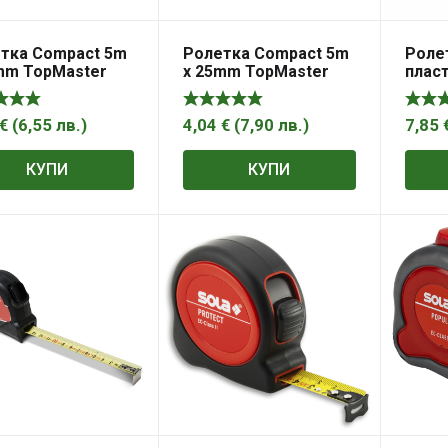
тка Compact 5m
Ролетка Compact 5m
Ролет
mm TopMaster
x 25mm TopMaster
плас
3.5 м
€
(
6,55
лв.
)
4,04
€
(
7,90
лв.
)
7,85
КУПИ
КУПИ