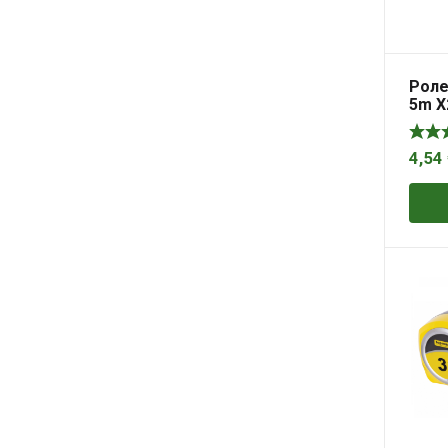
Роле
5m X
4,54