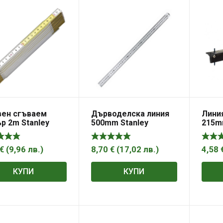
ен сгъваем
Дърводелска линия
Лини
р 2m Stanley
500mm Stanley
215m
€
(
9,96
лв.
)
8,70
€
(
17,02
лв.
)
4,58
КУПИ
КУПИ