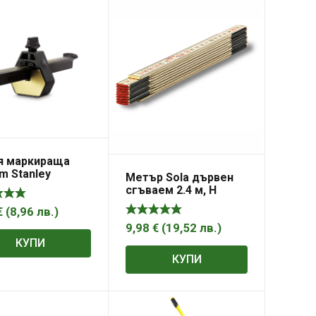
я маркираща
m Stanley
Метър Sola дървен
сгъваем 2.4 м, H
2.4/12
€
(
8,96
лв.
)
9,98
€
(
19,52
лв.
)
КУПИ
КУПИ