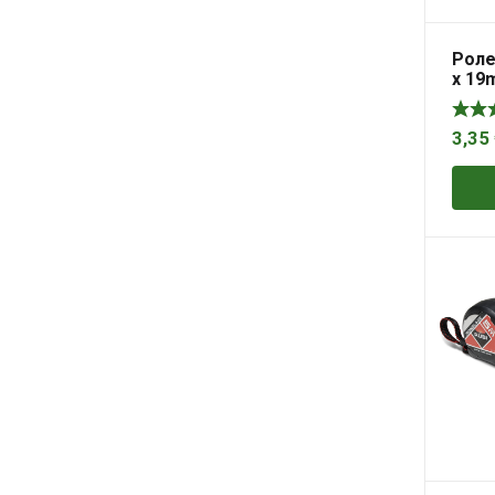
Роле
x 19
3,35