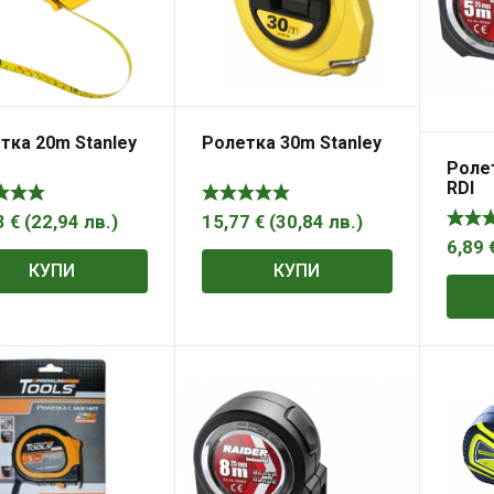
тка 20m Stanley
Ролетка 30m Stanley
Роле
RDI
3
€
(
22,94
лв.
)
15,77
€
(
30,84
лв.
)
6,89
КУПИ
КУПИ