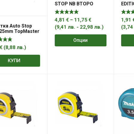
STOP NB ВТОРО
EDIT
ПОКОЛЕНИЕ
TMP
Price
4,81
€
–
11,75
€
1,91
тка Auto Stop
range:
(
9,41
лв.
-
22,98
лв.
)
(
3,7
25mm TopMaster
4,81 €
Опции
through
€
(
8,88
лв.
)
11,75 €
КУПИ