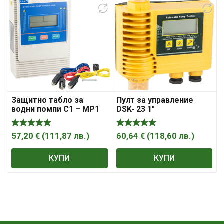
Защитно табло за
Пулт за управление
водни помпи C1 – MP1
DSK- 23 1″
57,20
€
(
111,87
лв.
)
60,64
€
(
118,60
лв.
)
КУПИ
КУПИ