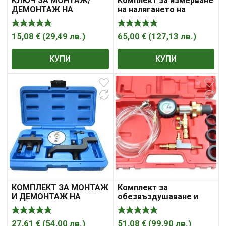
КЛЮЧ ЗА МОНТАЖ/
Комплект за измерване
ДЕМОНТАЖ НА
на налягането на
ОХЛАЖДАЩА ПЕРКА
охлаждащата течност
32-36 MM FORCE
14 части MAGMA,
MG50180
15,08
€
(
29,49
лв.
)
65,00
€
(
127,13
лв.
)
КУПИ
КУПИ
КОМПЛЕКТ ЗА МОНТАЖ
Комплект за
И ДЕМОНТАЖ НА
обезвъздушаване и
ВОДНА ПОМПА НА VW,
пълнене на
MG50373
охладителната система
27,61
€
(
54,00
лв.
)
51,08
€
(
99,90
лв.
)