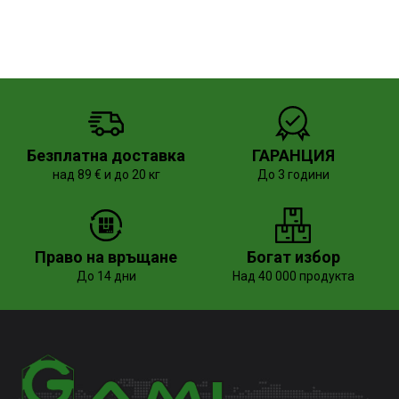
Безплатна доставка
ГАРАНЦИЯ
над 89 € и до 20 кг
До 3 години
Право на връщане
Богат избор
До 14 дни
Над 40 000 продукта