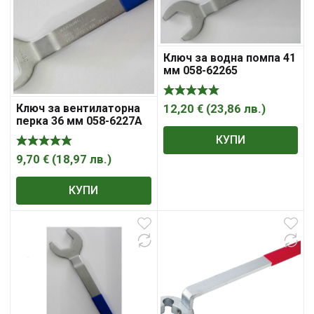
Ключ за водна помпа 41
мм 058-62265
Ключ за вентилаторна
12,20
€
(
23,86
лв.
)
перка 36 мм 058-6227А
КУПИ
9,70
€
(
18,97
лв.
)
КУПИ