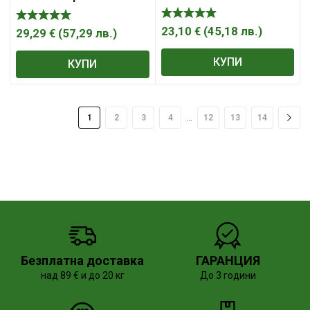
23,10
€
(
45,18
лв.
)
29,29
€
(
57,29
лв.
)
КУПИ
КУПИ
…
1
2
3
4
12
13
14
Безплатна доставка
ГАРАНЦИЯ
над 89 € и до 20 кг
До 3 години