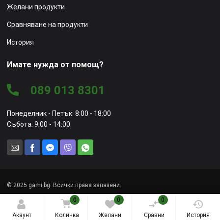
Желани продукти
Сравняване на продукти
История
Имате нужда от помощ?
089 013 8301
Понеделник - Петък: 8:00 - 18:00
Събота: 9:00 - 14:00
© 2025 gami.bg. Всички права запазени.
Уеб сайт от
Marketing Vision
0
0
0
Акаунт
Количка
Желани
Сравни
История