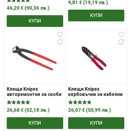
9,81
€
(
19,19
лв.
)
125 SB Knipex
46,20
€
(
90,36
лв.
)
КУПИ
КУПИ
Клещи Knipex
Клещи Knipex
авторемонтни за скоби
кербовъчни за кабелни
за водно съединение с
накрайници 230mm
изолация 220mm
26,68
€
(
52,18
лв.
)
26,07
€
(
50,99
лв.
)
КУПИ
КУПИ