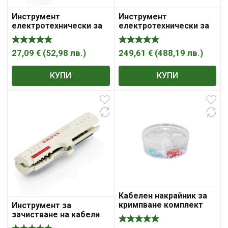
Инструмент
Инструмент
електротехнически за
електротехнически за
зачистване на кабели
зачистване на кабели
100mm, ф4.8- 7.5mm
150mm, над ф 25mm 16
Knipex
40 150 Knipex
27,09
€
(
52,98
лв.
)
249,61
€
(
488,19
лв.
)
КУПИ
КУПИ
Кабелен накрайник за
кримпване комплект
Инструмент за
0.25- 1mm2 97 99 905
зачистване на кабели
Knipex
125мм, ф4.5-10мм, 16 65