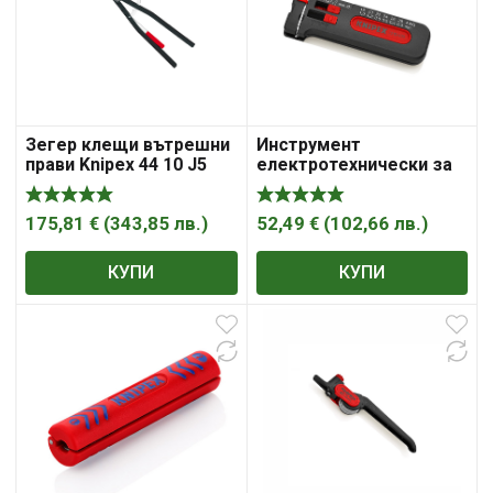
Зегер клещи вътрешни
Инструмент
прави Knipex 44 10 J5
електротехнически за
зачистване на кабели
100mm ф0.3- 1mm
Knipex
175,81
€
(
343,85
лв.
)
52,49
€
(
102,66
лв.
)
КУПИ
КУПИ