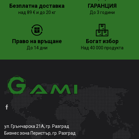
Безплатна доставка
ГАРАНЦИЯ
над 89 € и до 20 кг
До 3 години
Право на връщане
Богат избор
До 14 дни
Над 40 000 продукта
ул. Грънчарска 21А, гр. Разград
Бизнес зона Перистър, гр. Разград