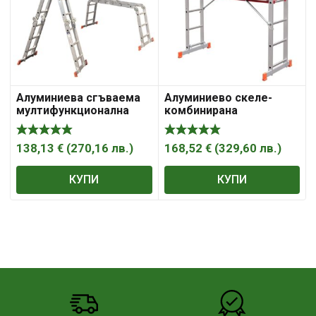
Алуминиева сгъваема
Алуминиево скеле-
мултифункционална
комбинирана
стълба
двураменна стълба
138,13
€
(
270,16
лв.
)
168,52
€
(
329,60
лв.
)
КУПИ
КУПИ