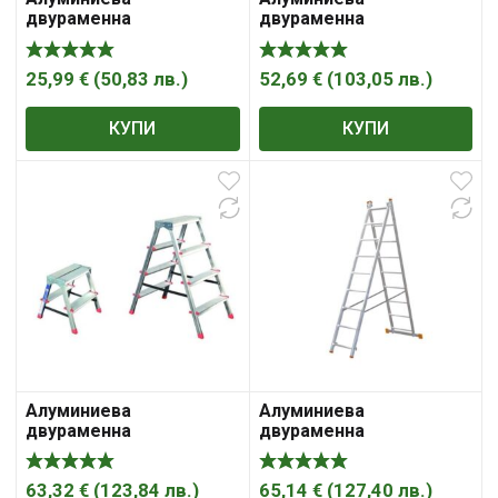
двураменна
двураменна
домакинска стълба
домакинска стълба
25,99
€
(
50,83
лв.
)
52,69
€
(
103,05
лв.
)
КУПИ
КУПИ
Алуминиева
Алуминиева
двураменна
двураменна
домакинска стълба
комбинирана стълба
63,32
€
(
123,84
лв.
)
65,14
€
(
127,40
лв.
)