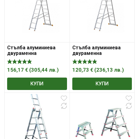
Стълба алуминиева
Стълба алуминиева
двураменна
двураменна
комбинирана (2X11) STS
комбинирана (2X9) STS
B10B2300
B10B2250
156,17
€
(
305,44
лв.
)
120,73
€
(
236,13
лв.
)
КУПИ
КУПИ