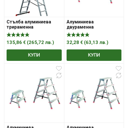
Стълба алуминиева
Алуминиева
трираменна
двураменна
комбинирана (3X7)
домакинска стълба
135,86
€
(
265,72
лв.
)
32,28
€
(
63,13
лв.
)
КУПИ
КУПИ
Алуминиева
Алуминиева