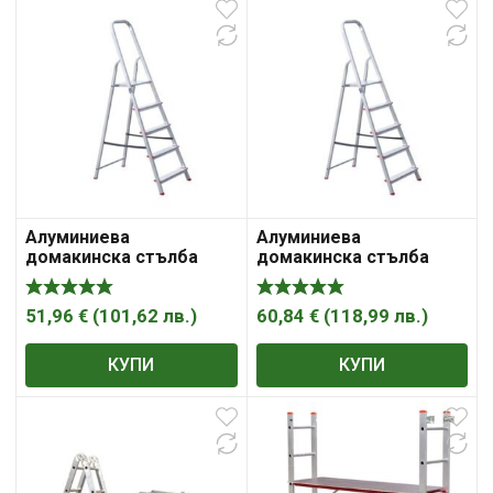
Алуминиева
Алуминиева
домакинска стълба
домакинска стълба
3250 мм , 5+1
51,96
€
(
101,62
лв.
)
60,84
€
(
118,99
лв.
)
КУПИ
КУПИ