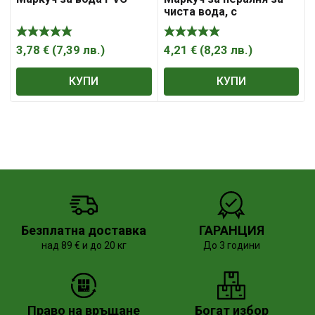
чиста вода, с
накрайници 16 мм, 20
bar, 3 м, 147, „Valmon“
3,78
€
(
7,39
лв.
)
4,21
€
(
8,23
лв.
)
КУПИ
КУПИ
Безплатна доставка
ГАРАНЦИЯ
над 89 € и до 20 кг
До 3 години
Право на връщане
Богат избор