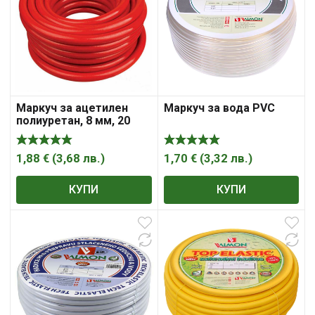
Маркуч за ацетилен
Маркуч за вода PVC
полиуретан, 8 мм, 20
bar, 252 , Valmon
1,88
€
(
3,68
лв.
)
1,70
€
(
3,32
лв.
)
КУПИ
КУПИ