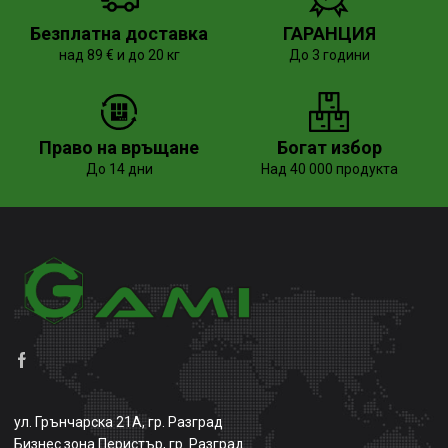
Безплатна доставка
ГАРАНЦИЯ
над 89 € и до 20 кг
До 3 години
Право на връщане
Богат избор
До 14 дни
Над 40 000 продукта
ул. Грънчарска 21А, гр. Разград
Бизнес зона Перистър, гр. Разград