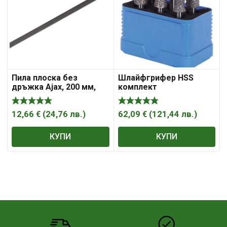
Пила плоска без
Шлайфгрифер HSS
дръжка Ajax, 200 мм,
комплект
Cut2 полуфина, 14 зъба
на см, PPO 200/2
12,66
€
(
24,76
лв.
)
62,09
€
(
121,44
лв.
)
КУПИ
КУПИ